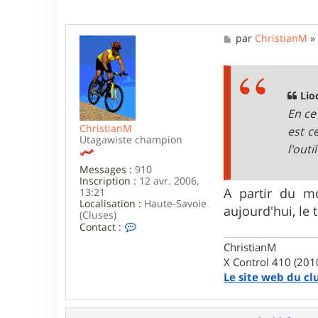
r
n
w
M
par
ChristianM
i
e
l
s
l
s
o
a
w
g
Lio
e
En ce
ChristianM
est c
Utagawiste champion
l'outi
Messages :
910
Inscription :
12 avr. 2006,
A partir du m
13:21
Localisation :
Haute-Savoie
aujourd'hui, le 
(Cluses)
C
Contact :
o
ChristianM
n
t
X Control 410 (201
a
Le site web du cl
c
t
e
r