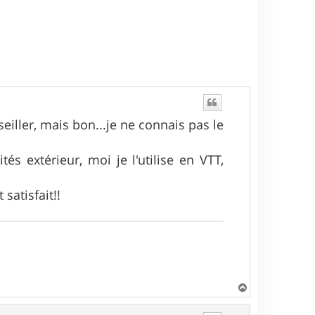
eiller, mais bon...je ne connais pas le
tés extérieur, moi je l'utilise en VTT,
satisfait!!
H
a
u