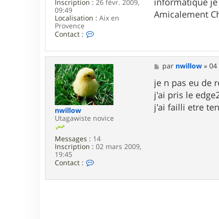
informatique je 
Inscription :
26 févr. 2009,
09:49
Amicalement Ch
Localisation :
Aix en
Provence
C
Contact :
o
n
t
a
M
par
nwillow
»
04
c
e
t
s
je n pas eu de
e
s
j'ai pris le edg
r
a
L
g
j'ai failli etre
nwillow
i
e
Utagawiste novice
o
c
a
Messages :
14
r
Inscription :
02 mars 2009,
o
19:45
C
Contact :
o
n
t
a
c
t
e