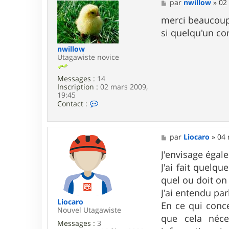
a
M
par
nwillow
»
02
c
e
t
s
merci beaucoup
e
s
si quelqu'un co
r
a
d
g
nwillow
a
e
Utagawiste novice
v
i
d
Messages :
14
_
Inscription :
02 mars 2009,
f
19:45
r
C
Contact :
3
o
3
n
t
a
M
par
Liocaro
»
04 
c
e
t
s
J'envisage égal
e
s
J'ai fait quelqu
r
a
n
g
quel ou doit on 
w
e
J'ai entendu par
i
l
Liocaro
En ce qui conce
l
Nouvel Utagawiste
que cela néces
o
Messages :
3
w