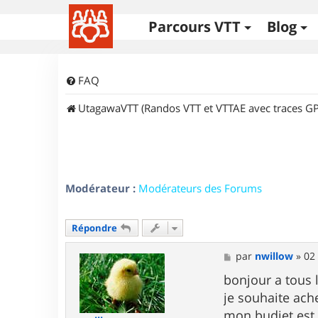
Parcours VTT
Blog
FAQ
UtagawaVTT (Randos VTT et VTTAE avec traces GP
Modérateur :
Modérateurs des Forums
Répondre
M
par
nwillow
»
02
e
s
bonjour a tous
s
je souhaite ach
a
g
mon budjet est 