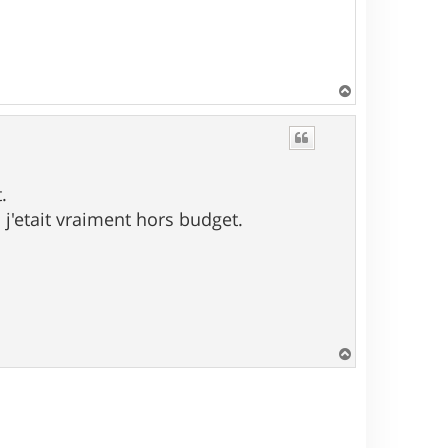
H
a
u
t
.
s j'etait vraiment hors budget.
H
a
u
t