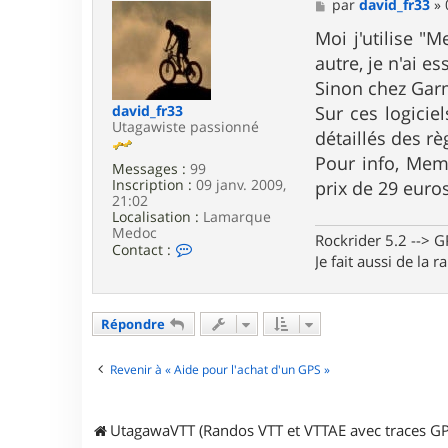
M
par
david_fr33
»
C
e
h
s
Moi j'utilise "
r
s
autre, je n'ai es
i
a
s
g
Sinon chez Garmi
t
e
i
david_fr33
Sur ces logicie
a
Utagawiste passionné
détaillés des rè
n
M
Pour info, Mem
Messages :
99
Inscription :
09 janv. 2009,
prix de 29 euro
21:02
Localisation :
Lamarque
Medoc
Rockrider 5.2 -->
C
Contact :
Je fait aussi de la 
o
n
t
a
Répondre
c
t
e
Revenir à « Aide pour l'achat d'un GPS »
r
d
a
v
UtagawaVTT (Randos VTT et VTTAE avec traces GP
i