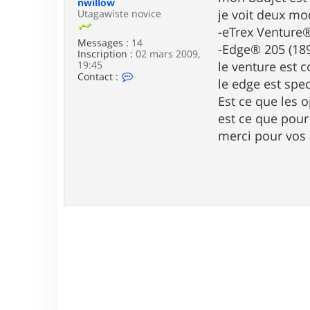
nwillow
e
je voit deux mo
Utagawiste novice
-eTrex Venture®
Messages :
14
-Edge® 205 (18
Inscription :
02 mars 2009,
19:45
le venture est c
C
Contact :
le edge est spe
o
n
Est ce que les o
t
est ce que pour
a
c
merci pour vos
t
e
r
n
w
i
l
l
o
w