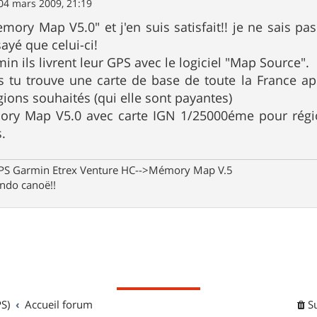
04 mars 2009, 21:19
Memory Map V5.0" et j'en suis satisfait!! je ne sais p
sayé que celui-ci!
n ils livrent leur GPS avec le logiciel "Map Source".
ls tu trouve une carte de base de toute la France ap
gions souhaités (qui elle sont payantes)
ory Map V5.0 avec carte IGN 1/25000éme pour régi
s.
 GPS Garmin Etrex Venture HC-->Mémory Map V.5
rando canoë!!
S)
Accueil forum
S