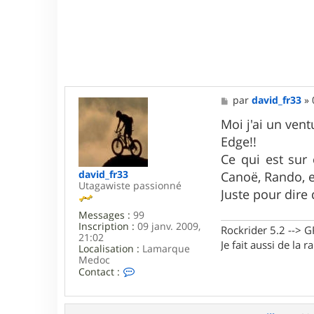
M
par
david_fr33
»
e
s
Moi j'ai un vent
s
Edge!!
a
g
Ce qui est sur 
e
david_fr33
Canoë, Rando, e
Utagawiste passionné
Juste pour dire 
Messages :
99
Inscription :
09 janv. 2009,
Rockrider 5.2 -->
21:02
Je fait aussi de la 
Localisation :
Lamarque
Medoc
C
Contact :
o
n
t