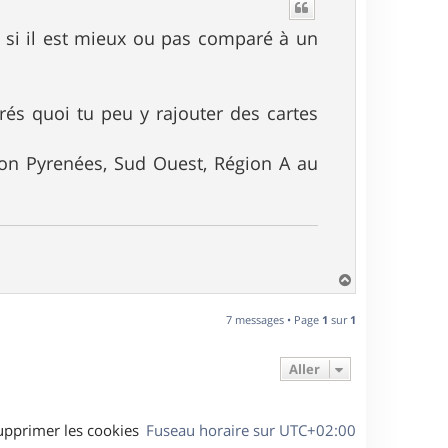
t
as si il est mieux ou pas comparé à un
rés quoi tu peu y rajouter des cartes
on Pyrenées, Sud Ouest, Région A au
H
a
u
7 messages • Page
1
sur
1
t
Aller
upprimer les cookies
Fuseau horaire sur
UTC+02:00