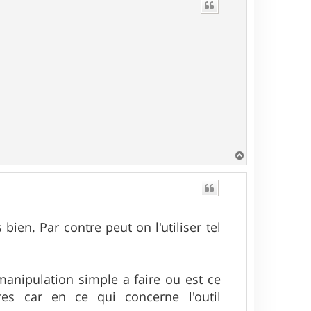
t
H
a
u
t
bien. Par contre peut on l'utiliser tel
manipulation simple a faire ou est ce
res car en ce qui concerne l'outil