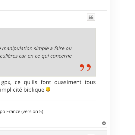
 manipulation simple a faire ou
culières car en ce qui concerne
gpx, ce qu'ils font quasiment tous
simplicité biblique
o France (version 5)
H
a
u