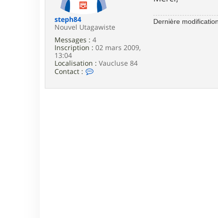
e
steph84
Dernière modificatio
Nouvel Utagawiste
Messages :
4
Inscription :
02 mars 2009,
13:04
Localisation :
Vaucluse 84
C
Contact :
o
n
t
a
c
t
e
r
s
t
e
p
h
8
4