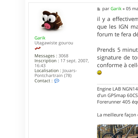
M
par
Garik
»
05 ma
e
s
il y a effectiv
s
que les IGN mai
a
g
forum te fera dé
Garik
e
Utagawiste gourou
Prends 5 minute
Messages :
3068
signature de to
Inscription :
17 sept. 2007,
conforme à celle
16:43
Localisation :
Jouars-
Pontchartrain (78)
C
Contact :
o
Engine LAB NGN140 
n
t
d'un GPSmap 60CS
a
Forerunner 405 éq
c
t
La meilleure façon d
e
r
G
a
r