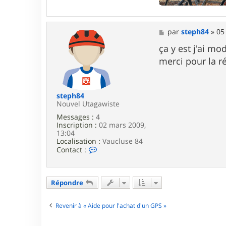
i
k
M
par
steph84
»
05
e
s
ça y est j'ai mo
s
merci pour la 
a
g
e
steph84
Nouvel Utagawiste
Messages :
4
Inscription :
02 mars 2009,
13:04
Localisation :
Vaucluse 84
C
Contact :
o
n
t
a
Répondre
c
t
e
Revenir à « Aide pour l'achat d'un GPS »
r
s