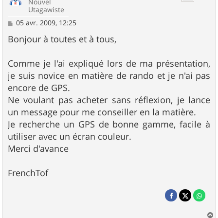
Nouvel
Utagawiste
M
05 avr. 2009, 12:25
e
s
Bonjour à toutes et à tous,
s
a
g
Comme je l'ai expliqué lors de ma présentation,
e
je suis novice en matière de rando et je n'ai pas
encore de GPS.
Ne voulant pas acheter sans réflexion, je lance
un message pour me conseiller en la matière.
Je recherche un GPS de bonne gamme, facile à
utiliser avec un écran couleur.
Merci d'avance
FrenchTof