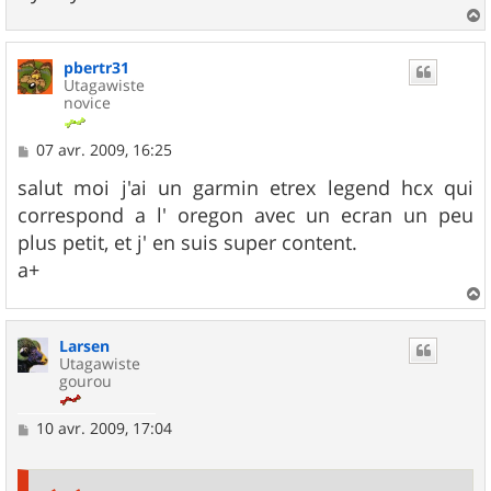
a
u
pbertr31
t
Utagawiste
novice
M
07 avr. 2009, 16:25
e
s
salut moi j'ai un garmin etrex legend hcx qui
s
correspond a l' oregon avec un ecran un peu
a
g
plus petit, et j' en suis super content.
e
a+
a
u
Larsen
t
Utagawiste
gourou
M
10 avr. 2009, 17:04
e
s
s