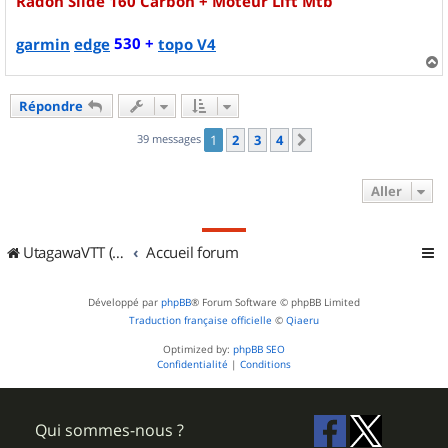
Radon Slide 160 Carbon + Moteur Lift Mtb
530 +
garmin
edge
topo V4
a
u
Répondre
t
39 messages
1
2
3
4
Suivant
Aller
UtagawaVTT (Randos VTT et VTTAE avec traces GPS)
Accueil forum
Développé par
phpBB
® Forum Software © phpBB Limited
Traduction française officielle
©
Qiaeru
Optimized by:
phpBB SEO
Confidentialité
|
Conditions
Qui sommes-nous ?