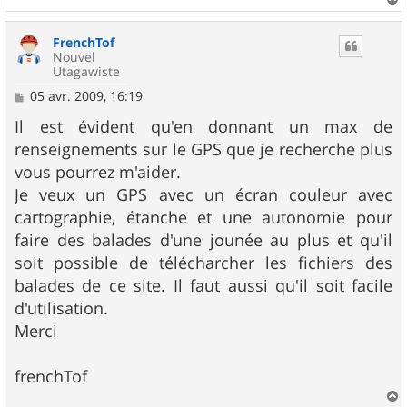
a
u
FrenchTof
t
Nouvel
Utagawiste
M
05 avr. 2009, 16:19
e
s
Il est évident qu'en donnant un max de
s
renseignements sur le GPS que je recherche plus
a
g
vous pourrez m'aider.
e
Je veux un GPS avec un écran couleur avec
cartographie, étanche et une autonomie pour
faire des balades d'une jounée au plus et qu'il
soit possible de télécharcher les fichiers des
balades de ce site. Il faut aussi qu'il soit facile
d'utilisation.
Merci
frenchTof