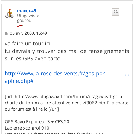
a
u
maxou45
t
Utagawiste
gourou
M
05 avr. 2009, 16:49
e
s
va faire un tour ici
s
tu devrais y trouver pas mal de renseignements
a
g
sur les GPS avec carto
e
http://www.la-rose-des-vents.fr/gps-por ...
aphie.php#
[url=http://www.utagawavtt.com/forum/utagawavtt-gt-la-
charte-du-forum-a-lire-attentivement-vt3062.html]La charte
du forum est à lire ici[/url]
GPS Bayo Exploreur 3 + CE3.20
Lapierre xcontrol 910
Site perso [url]http://annickstl.free.fr/avld/[/url]