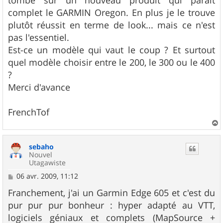
a
g
complet le GARMIN Oregon. En plus je le trouve
e
plutôt réussit en terme de look... mais ce n'est
pas l'essentiel.
Est-ce un modèle qui vaut le coup ? Et surtout
quel modèle choisir entre le 200, le 300 ou le 400
?
Merci d'avance
FrenchTof
a
u
sebaho
t
Nouvel
Utagawiste
M
06 avr. 2009, 11:12
e
s
Franchement, j'ai un Garmin Edge 605 et c'est du
s
pur pur pur bonheur : hyper adapté au VTT,
a
g
logiciels géniaux et complets (MapSource +