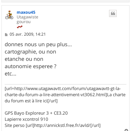
a
u
maxou45
t
Utagawiste
gourou
M
05 avr. 2009, 14:21
e
s
donnes nous un peu plus...
s
cartographie, ou non
a
g
etanche ou non
e
autonomie esperee ?
etc...
[url=http://www.utagawavtt.com/forum/utagawavtt-gt-la-
charte-du-forum-a-lire-attentivement-vt3062.html]La charte
du forum est à lire ici[/url]
GPS Bayo Exploreur 3 + CE3.20
Lapierre xcontrol 910
Site perso [url]http://annickstl.free.fr/avld/[/url]