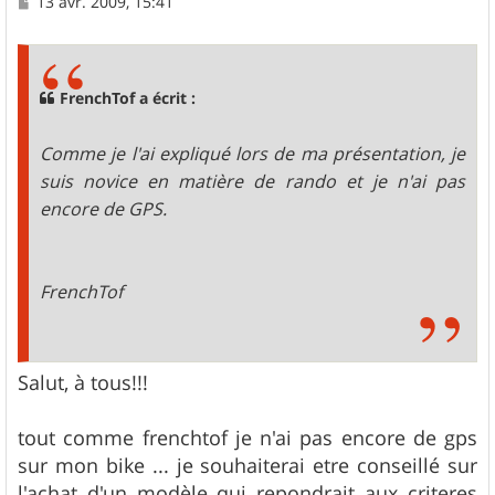
M
13 avr. 2009, 15:41
e
s
s
a
g
FrenchTof a écrit :
e
Comme je l'ai expliqué lors de ma présentation, je
suis novice en matière de rando et je n'ai pas
encore de GPS.
FrenchTof
Salut, à tous!!!
tout comme frenchtof je n'ai pas encore de gps
sur mon bike ... je souhaiterai etre conseillé sur
l'achat d'un modèle qui repondrait aux criteres