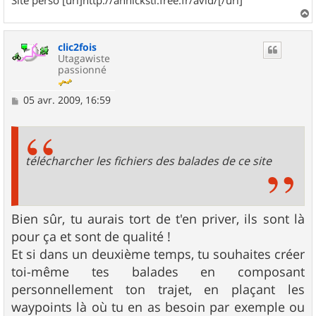
a
u
clic2fois
t
Utagawiste
passionné
M
05 avr. 2009, 16:59
e
s
s
a
g
télécharcher les fichiers des balades de ce site
e
Bien sûr, tu aurais tort de t'en priver, ils sont là
pour ça et sont de qualité !
Et si dans un deuxième temps, tu souhaites créer
toi-même tes balades en composant
personnellement ton trajet, en plaçant les
waypoints là où tu en as besoin par exemple ou