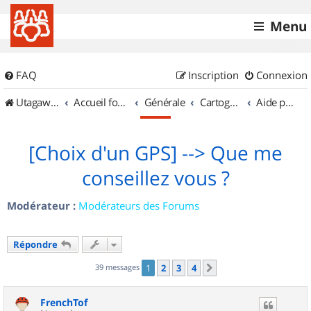
Menu
FAQ
Inscription
Connexion
UtagawaVTT (Randos VTT et VTTAE avec traces GPS)
Accueil forum
Générale
Cartographie et GPS
Aide pour l'achat d'un GPS
[Choix d'un GPS] --> Que me
conseillez vous ?
Modérateur :
Modérateurs des Forums
Répondre
39 messages
1
2
3
4
Suivant
FrenchTof