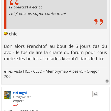
a
g
pbertr31 a écrit :
e
, et j' en suis super content. a+
chic
Bon alors Frenchtof, au bout de 5 jours t'as du
avoir le tps de lire la charte du forum pour nous
mettre les belles accolades kivonb1 dans le titre
eTrex vista HCx - CE3D - Memorymap Alpes v5 - Orégon
700
a
u
titi30gsi
t
Utagawiste
expert