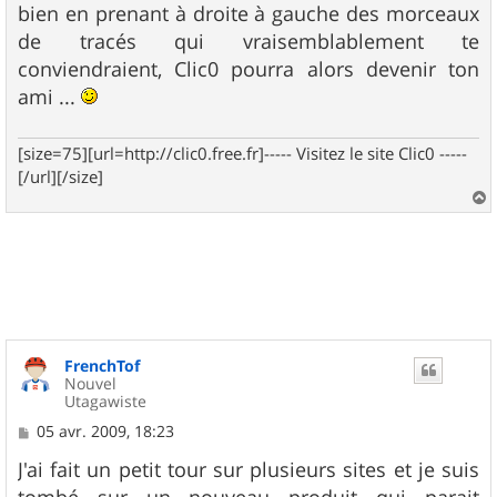
bien en prenant à droite à gauche des morceaux
de tracés qui vraisemblablement te
conviendraient, Clic0 pourra alors devenir ton
ami ...
[size=75][url=http://clic0.free.fr]----- Visitez le site Clic0 -----
[/url][/size]
a
u
t
FrenchTof
Nouvel
Utagawiste
M
05 avr. 2009, 18:23
e
s
J'ai fait un petit tour sur plusieurs sites et je suis
s
tombé sur un nouveau produit qui parait