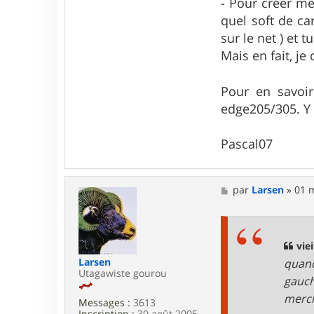
- Pour créer me
r
P
quel soft de ca
a
sur le net ) et 
s
c
Mais en fait, je
a
l
0
Pour en savoi
7
edge205/305. Y
Pascal07
M
par
Larsen
»
01 m
e
s
s
a
g
viei
e
Larsen
quand
Utagawiste gourou
gauch
merc
Messages :
3613
Inscription :
30 août 2005,