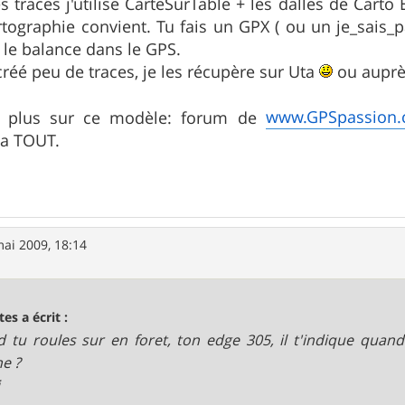
s traces j'utilise CarteSurTable + les dalles de Carto
rtographie convient. Tu fais un GPX ( ou un je_sais_pa
tu le balance dans le GPS.
 créé peu de traces, je les récupère sur Uta
ou auprès
www.GPSpassion
r plus sur ce modèle: forum de
 a TOUT.
ai 2009, 18:14
tes a écrit :
 tu roules sur en foret, ton edge 305, il t'indique quand
e ?
i