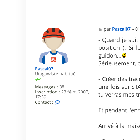
M
par
Pascal07
»
01
e
s
- Quand je suit 
s
position ): Si 
a
g
guidon...
e
Sérieusement, c'
Pascal07
Utagawiste habitué
- Créer des tra
une fois sur ST
Messages :
38
Inscription :
23 févr. 2007,
tu verras mes tr
17:59
C
Contact :
o
Et pendant l'enre
n
t
a
Arrivé à la mais
c
t
e