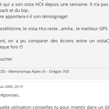
qui a son vista HCX depuis une semaine. Il n'a pas
cback et du bip.
 être apportera-t-il son témoignage!
osélitisme, le vista Hcx reste , amha , le meilleur GPS
nt, on a pu comparer des écrans entre un vistaCX
que fois !!!
oucher
 CE3D - Memorymap Alpes v5 - Orégon 700
ai 2009, 20:15
 réponses.
uelle utilisation conseilles tu pour investir dans un 