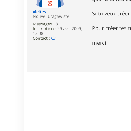
e
vieites
Si tu veux crée
Nouvel Utagawiste
Messages :
8
Pour créer tes t
Inscription :
29 avr. 2009,
13:08
C
Contact :
merci
o
n
t
a
c
t
e
r
v
i
e
i
t
e
s