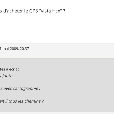
 d'acheter le GPS "vista Hcx" ?
1 mai 2009, 20:37
tes a écrit :
rajoute :
ps avec cartographie :
it il tous les chemins ?