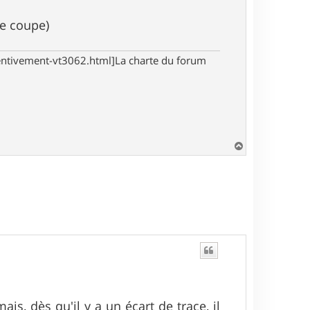
de coupe)
tentivement-vt3062.html]La charte du forum
H
a
u
t
ais, dès qu'il y a un écart de trace, il