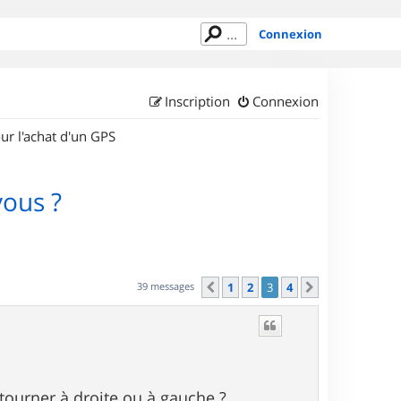
Connexion
Inscription
Connexion
ur l'achat d'un GPS
vous ?
39 messages
1
2
3
4
Précédent
Suivant
 tourner à droite ou à gauche ?