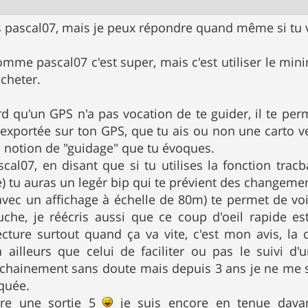
s pascal07, mais je peux répondre quand même si tu 
comme pascal07 c'est super, mais c'est utiliser le m
acheter.
rd qu'un GPS n'a pas vocation de te guider, il te perm
 exportée sur ton GPS, que tu ais ou non une carto vec
a notion de "guidage" que tu évoques.
cal07, en disant que si tu utilises la fonction trac
e) tu auras un legér bip qui te prévient des changemen
avec un affichage à échelle de 80m) te permet de voi
uche, je réécris aussi que ce coup d'oeil rapide es
cture surtout quand ça va vite, c'est mon avis, la
n ailleurs que celui de faciliter ou pas le suivi d'
hainement sans doute mais depuis 3 ans je ne me 
quée.
ire une sortie 5
je suis encore en tenue davant