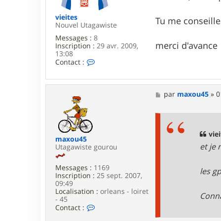
e
vieites
Tu me conseilles
Nouvel Utagawiste
Messages :
8
merci d'avance
Inscription :
29 avr. 2009,
13:08
C
Contact :
o
n
t
a
M
par
maxou45
»
0
c
e
t
s
e
s
r
a
v
g
viei
maxou45
i
e
et je 
Utagawiste gourou
e
i
t
Messages :
1169
les g
e
Inscription :
25 sept. 2007,
s
09:49
Localisation :
orleans - loiret
Conna
- 45
C
Contact :
o