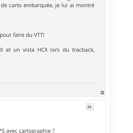
 de carto embarquée, je lui ai montré
 pour faire du VTT!
 et un vista HCX lors du tracback,
H
a
u
t
GPS avec cartographie ?