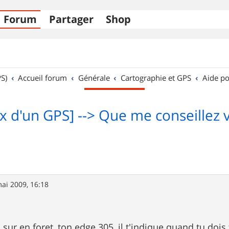
Forum
Partager
Shop
S)
Accueil forum
Générale
Cartographie et GPS
Aide po
x d'un GPS] --> Que me conseillez 
ai 2009, 16:18
sur en foret, ton edge 305, il t'indique quand tu dois