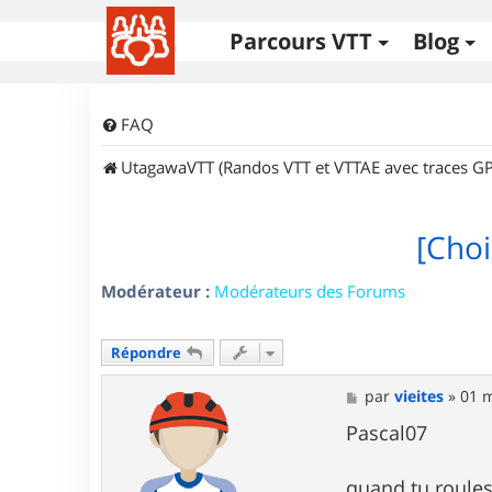
Parcours VTT
Blog
FAQ
UtagawaVTT (Randos VTT et VTTAE avec traces GP
[Choi
Modérateur :
Modérateurs des Forums
Répondre
M
par
vieites
»
01 m
e
s
Pascal07
s
a
g
quand tu roules 