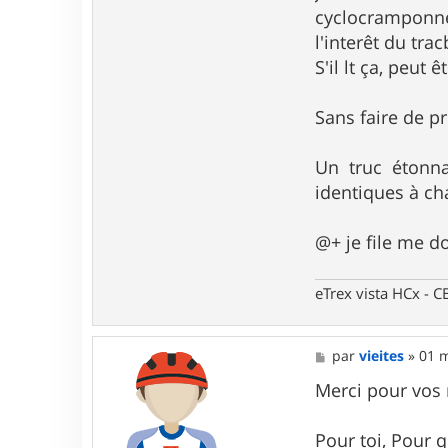
cyclocramponné 
l'interêt du tra
S'il lt ça, peut
Sans faire de pr
Un truc étonna
identiques à cha
@+ je file me d
eTrex vista HCx -
M
par
vieites
»
01 m
e
s
Merci pour vos
s
a
g
Pour toi, Pour q