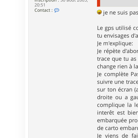
20:51
C
Contact :
je ne suis pa
o
n
t
Le gps utilisé 
a
c
tu envisages d'
t
Je m'explique:
e
r
Je répète d'abo
L
trace que tu as
a
r
change rien à l
s
Je complète Pas
e
n
suivre une trac
sur ton écran (
droite ou a ga
complique la le
interêt est bie
embarquée proc
de carto embar
Je viens de fa