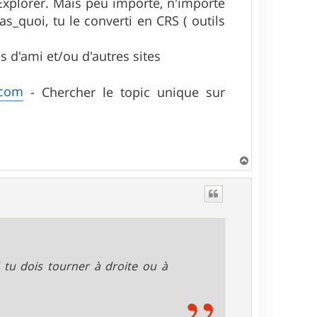
 Explorer. Mais peu importe, n'importe
s_quoi, tu le converti en CRS ( outils
 d'ami et/ou d'autres sites
.com
- Chercher le topic unique sur
H
a
u
t
 tu dois tourner à droite ou à