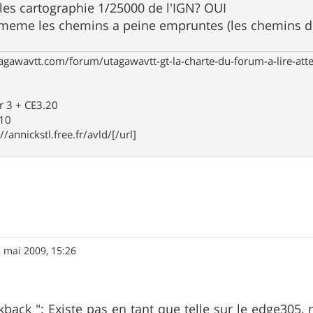
les cartographie 1/25000 de l'IGN? OUI
a meme les chemins a peine empruntes (les chemins 
agawavtt.com/forum/utagawavtt-gt-la-charte-du-forum-a-lire-at
r 3 + CE3.20
910
//annickstl.free.fr/avld/[/url]
 mai 2009, 15:26
kback ": Existe pas en tant que telle sur le edge305, m