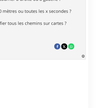
00 mètres ou toutes les x secondes ?
tifier tous les chemins sur cartes ?
H
a
u
t