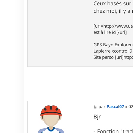
n
Ceux basés sur 
t
chez moi, il y 
a
c
t
e
[url=http://www.ut
r
est à lire ici[/url]
m
a
x
GPS Bayo Exploreu
o
Lapierre xcontrol 
u
Site perso [url]http:
4
5
M
par
Pascal07
»
02
e
s
Bjr
s
a
g
- Fonction "trac