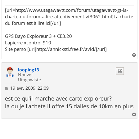
[url=http://www.utagawavtt.com/forum/utagawavtt-gt-la-
charte-du-forum-a-lire-attentivement-vt3062.html]La charte
du forum est à lire ici[/url]
GPS Bayo Exploreur 3 + CE3.20
Lapierre xcontrol 910
Site perso [url]http://annickstl.free.fr/avld/[/url]
a
u
looping13
t
Nouvel
Utagawiste
M
19 avr. 2009, 22:09
e
s
est ce qu'il marche avec carto exploreur?
s
la ou je l'achete il offre 15 dalles de 10km en plus
a
g
e
a
u
t