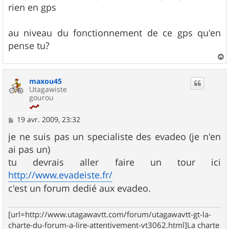
s
rien en gps
a
g
e
au niveau du fonctionnement de ce gps qu'en
pense tu?
a
u
maxou45
t
Utagawiste
gourou
M
19 avr. 2009, 23:32
e
s
je ne suis pas un specialiste des evadeo (je n'en
s
ai pas un)
a
g
tu devrais aller faire un tour ici
e
http://www.evadeiste.fr/
c'est un forum dedié aux evadeo.
[url=http://www.utagawavtt.com/forum/utagawavtt-gt-la-
charte-du-forum-a-lire-attentivement-vt3062.html]La charte