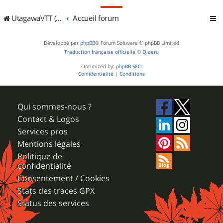
UtagawaVTT (Randos VTT et VTTAE avec traces GPS)
Accueil forum
Développé par
phpBB
® Forum Software © phpBB Limited
Traduction française officielle
©
Qiaeru
Optimized by:
phpBB SEO
Confidentialité
|
Conditions
Qui sommes-nous ?
Contact & Logos
Services pros
Mentions légales
Politique de
confidentialité
Consentement / Cookies
Stats des traces GPX
Status des services