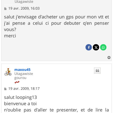
Utagawiste
M
19 avr. 2009, 16:03
e
s
salut j'envisage d'acheter un gps pour mon vtt et
s
j'ai pense a celui ci pour debuter q'en penser
a
g
vous?
e
merci
a
u
maxou45
t
Utagawiste
gourou
M
19 avr. 2009, 18:17
e
s
salut looping13
s
bienvenue a toi
a
g
n'oublie pas d'aller te presenter, et de lire la
e