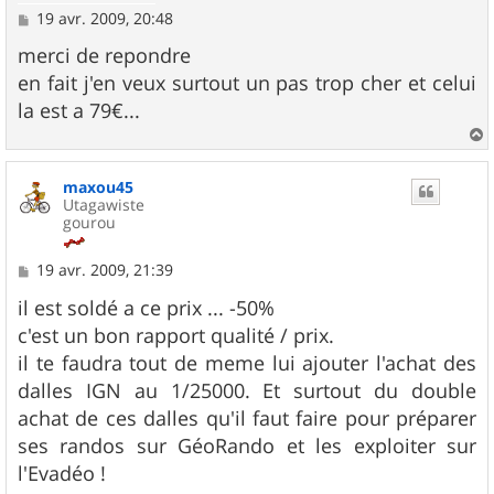
M
19 avr. 2009, 20:48
e
s
merci de repondre
s
en fait j'en veux surtout un pas trop cher et celui
a
g
la est a 79€...
e
a
u
maxou45
t
Utagawiste
gourou
M
19 avr. 2009, 21:39
e
s
il est soldé a ce prix ... -50%
s
c'est un bon rapport qualité / prix.
a
g
il te faudra tout de meme lui ajouter l'achat des
e
dalles IGN au 1/25000. Et surtout du double
achat de ces dalles qu'il faut faire pour préparer
ses randos sur GéoRando et les exploiter sur
l'Evadéo !