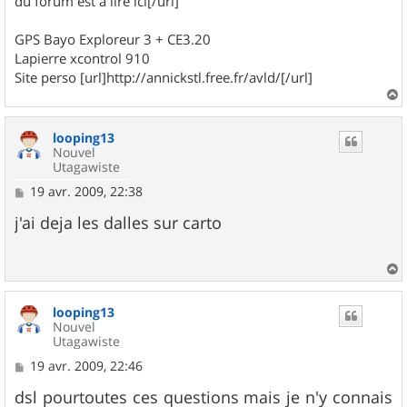
du forum est à lire ici[/url]
GPS Bayo Exploreur 3 + CE3.20
Lapierre xcontrol 910
Site perso [url]http://annickstl.free.fr/avld/[/url]
a
u
looping13
t
Nouvel
Utagawiste
M
19 avr. 2009, 22:38
e
s
j'ai deja les dalles sur carto
s
a
g
e
a
u
looping13
t
Nouvel
Utagawiste
M
19 avr. 2009, 22:46
e
s
dsl pourtoutes ces questions mais je n'y connais