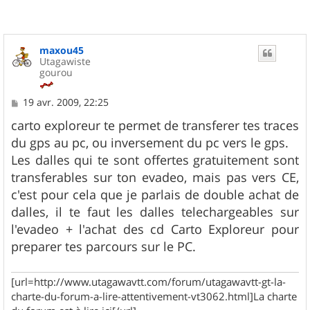
maxou45
Utagawiste
gourou
M
19 avr. 2009, 22:25
e
s
carto exploreur te permet de transferer tes traces
s
du gps au pc, ou inversement du pc vers le gps.
a
g
Les dalles qui te sont offertes gratuitement sont
e
transferables sur ton evadeo, mais pas vers CE,
c'est pour cela que je parlais de double achat de
dalles, il te faut les dalles telechargeables sur
l'evadeo + l'achat des cd Carto Exploreur pour
preparer tes parcours sur le PC.
[url=http://www.utagawavtt.com/forum/utagawavtt-gt-la-
charte-du-forum-a-lire-attentivement-vt3062.html]La charte