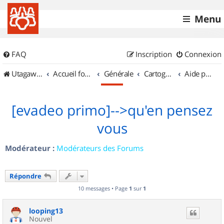
Menu
FAQ
Inscription
Connexion
UtagawaVTT (Randos VTT et VTTAE avec traces GPS)
Accueil forum
Générale
Cartographie et GPS
Aide pour l'achat d'un GPS
[evadeo primo]-->qu'en pensez
vous
Modérateur :
Modérateurs des Forums
Répondre
10 messages • Page
1
sur
1
looping13
Nouvel