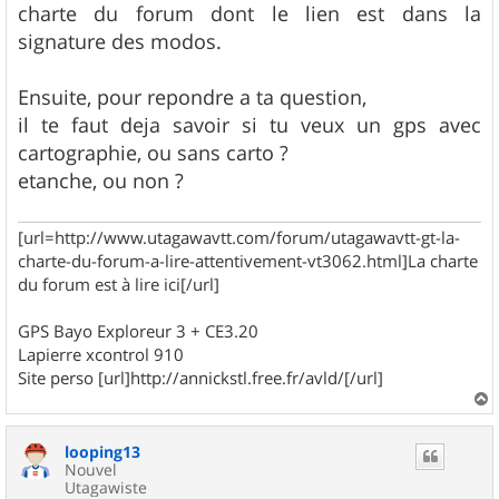
charte du forum dont le lien est dans la
signature des modos.
Ensuite, pour repondre a ta question,
il te faut deja savoir si tu veux un gps avec
cartographie, ou sans carto ?
etanche, ou non ?
[url=http://www.utagawavtt.com/forum/utagawavtt-gt-la-
charte-du-forum-a-lire-attentivement-vt3062.html]La charte
du forum est à lire ici[/url]
GPS Bayo Exploreur 3 + CE3.20
Lapierre xcontrol 910
Site perso [url]http://annickstl.free.fr/avld/[/url]
a
u
looping13
t
Nouvel
Utagawiste