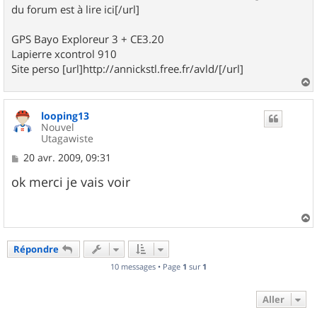
du forum est à lire ici[/url]
GPS Bayo Exploreur 3 + CE3.20
Lapierre xcontrol 910
Site perso [url]http://annickstl.free.fr/avld/[/url]
a
u
looping13
t
Nouvel
Utagawiste
M
20 avr. 2009, 09:31
e
s
ok merci je vais voir
s
a
g
e
a
u
Répondre
t
10 messages • Page
1
sur
1
Aller