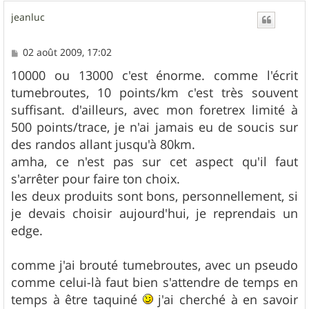
u
jeanluc
t
M
02 août 2009, 17:02
e
s
10000 ou 13000 c'est énorme. comme l'écrit
s
tumebroutes, 10 points/km c'est très souvent
a
g
suffisant. d'ailleurs, avec mon foretrex limité à
e
500 points/trace, je n'ai jamais eu de soucis sur
des randos allant jusqu'à 80km.
amha, ce n'est pas sur cet aspect qu'il faut
s'arrêter pour faire ton choix.
les deux produits sont bons, personnellement, si
je devais choisir aujourd'hui, je reprendais un
edge.
comme j'ai brouté tumebroutes, avec un pseudo
comme celui-là faut bien s'attendre de temps en
temps à être taquiné
j'ai cherché à en savoir