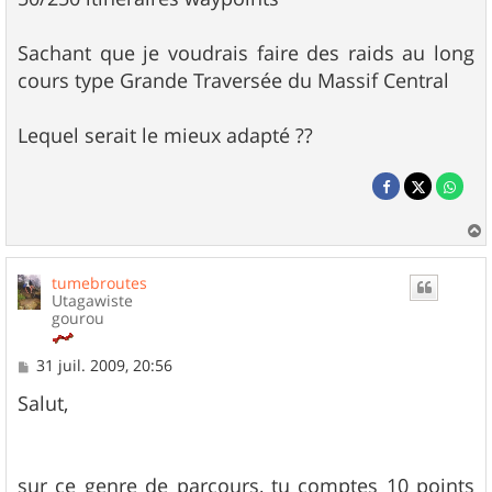
Sachant que je voudrais faire des raids au long
cours type Grande Traversée du Massif Central
Lequel serait le mieux adapté ??
a
u
tumebroutes
t
Utagawiste
gourou
M
31 juil. 2009, 20:56
e
s
Salut,
s
a
g
e
sur ce genre de parcours, tu comptes 10 points