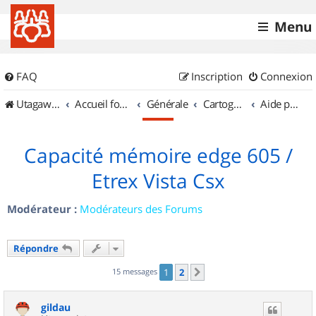
Menu
FAQ
Inscription
Connexion
UtagawaVTT (Randos VTT et VTTAE avec traces GPS)
Accueil forum
Générale
Cartographie et GPS
Aide pour l'achat d'un GPS
Capacité mémoire edge 605 /
Etrex Vista Csx
Modérateur :
Modérateurs des Forums
Répondre
15 messages
1
2
Suivant
gildau