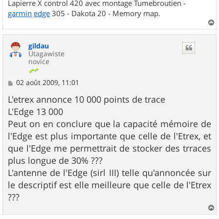
Lapierre X control 420 avec montage Tumebroutien -
garmin
edge
305 - Dakota 20 - Memory map.
a
u
gildau
t
Utagawiste
novice
M
02 août 2009, 11:01
e
s
L'etrex annonce 10 000 points de trace
s
L'Edge 13 000
a
g
Peut on en conclure que la capacité mémoire de
e
l'Edge est plus importante que celle de l'Etrex, et
que l'Edge me permettrait de stocker des trraces
plus longue de 30% ???
L'antenne de l'Edge (sirl III) telle qu'annoncée sur
le descriptif est elle meilleure que celle de l'Etrex
???
a