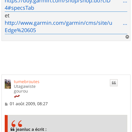
https://buy.garmin.com/shop/shop.do?cID ...
4#specsTab
et
http://www.garmin.com/garmin/cms/site/u ...
Edge%20605
a
u
t
tumebroutes
Utagawiste
gourou
M
01 août 2009, 08:27
e
s
s
a
g
jeanluc a écrit :
e