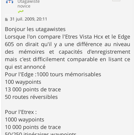
Utagawiste
novice
M
31 juil. 2009, 20:11
e
s
Bonjour les utagawistes
s
Lorsque l'on compare l'Etres Vista Hcx et le Edge
a
g
605 on dirait qu'il y a une différence au niveau
e
des mémoires et capacités d'enregistrement
mais c'est difficilement comparable en lisant ce
qui est annoncé
Pour l'Edge :1000 tours mémorisables
100 waypoints
13 000 points de trace
50 routes réversibles
Pour l'Etrex :
1000 waypoints
10 000 points de trace
50/250 itinéraires waypoints