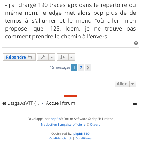
- j'ai chargé 190 traces gpx dans le repertoire du
même nom. le edge met alors bcp plus de de
temps à s'allumer et le menu "où aller" n'en
propose "que" 125. Idem, je ne trouve pas
comment prendre le chemin à l'envers.
a
u
Répondre
t
15 messages
1
2
Suivant
Aller
UtagawaVTT (Randos VTT et VTTAE avec traces GPS)
Accueil forum
Développé par
phpBB
® Forum Software © phpBB Limited
Traduction française officielle
©
Qiaeru
Optimized by:
phpBB SEO
Confidentialité
|
Conditions