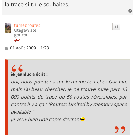
la trace si tu le souhaites.
a
u
tumebroutes
t
Utagawiste
gourou
M
01 août 2009, 11:23
e
s
s
a
g
jeanluc a écrit :
e
oui, nous pointons sur le même lien chez Garmin,
mais j'ai beau chercher, je ne trouve nulle part 13
000 points de trace ou 50 routes réversibles, par
contre il y a ça : "Routes: Limited by memory space
available "
je veux bien une copie d'écran