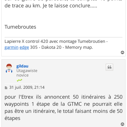
de trace au km. Je te laisse conclure.....
Tumebroutes
Lapierre X control 420 avec montage Tumebroutien -
garmin
edge
305 - Dakota 20 - Memory map.
a
u
gildau
t
Utagawiste
novice
M
31 juil. 2009, 21:14
e
s
pour l'Etrex ils annoncent 50 itinéraires à 250
s
waypoints 1 étape de la GTMC ne pourrait elle
a
g
pas être un itinéraire, le total faisant moins de 50
e
étapes