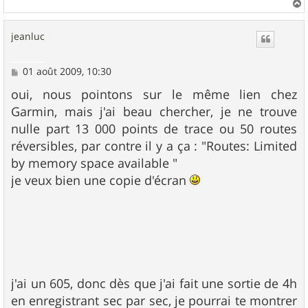
a
u
jeanluc
t
M
01 août 2009, 10:30
e
s
oui, nous pointons sur le même lien chez
s
Garmin, mais j'ai beau chercher, je ne trouve
a
g
nulle part 13 000 points de trace ou 50 routes
e
réversibles, par contre il y a ça : "Routes: Limited
by memory space available "
je veux bien une copie d'écran
j'ai un 605, donc dès que j'ai fait une sortie de 4h
en enregistrant sec par sec, je pourrai te montrer