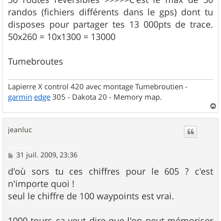
randos (fichiers différents dans le gps) dont tu
disposes pour partager tes 13 000pts de trace.
50x260 = 10x1300 = 13000
Tumebroutes
Lapierre X control 420 avec montage Tumebroutien -
garmin
edge
305 - Dakota 20 - Memory map.
a
u
jeanluc
t
M
31 juil. 2009, 23:36
e
s
d'où sors tu ces chiffres pour le 605 ? c'est
s
n'importe quoi !
a
g
seul le chiffre de 100 waypoints est vrai.
e
1000 tours ça veut dire que l'on peut mémoriser