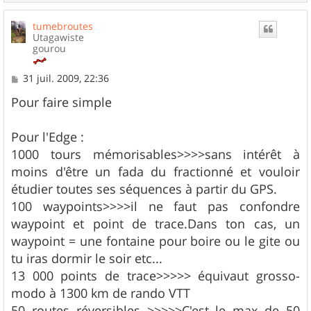
a
u
tumebroutes
t
Utagawiste
gourou
M
31 juil. 2009, 22:36
e
s
Pour faire simple
s
a
g
Pour l'Edge :
e
1000 tours mémorisables>>>>sans intérêt à
moins d'être un fada du fractionné et vouloir
étudier toutes ses séquences à partir du GPS.
100 waypoints>>>>il ne faut pas confondre
waypoint et point de trace.Dans ton cas, un
waypoint = une fontaine pour boire ou le gite ou
tu iras dormir le soir etc...
13 000 points de trace>>>>> équivaut grosso-
modo à 1300 km de rando VTT
50 routes réversibles >>>>>C'est le max de 50