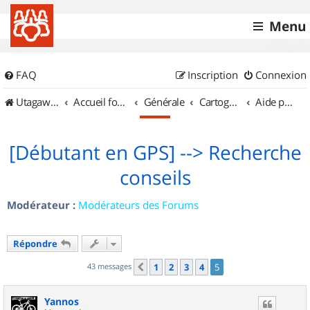
Menu
FAQ
Inscription
Connexion
UtagawaVTT (Randos VTT et VTTAE avec traces GPS)
Accueil forum
Générale
Cartographie et GPS
Aide pour l'achat d'un GPS
[Débutant en GPS] --> Recherche
conseils
Modérateur :
Modérateurs des Forums
Répondre
43 messages
1
2
3
4
5
Précédent
Yannos