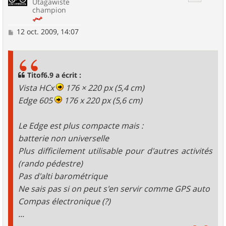
Utagawiste
champion
M
12 oct. 2009, 14:07
e
s
s
a
g
Titof6.9 a écrit :
e
Vista HCx
176 × 220 px (5,4 cm)
Edge 605
176 x 220 px (5,6 cm)
Le Edge est plus compacte mais :
batterie non universelle
Plus difficilement utilisable pour d'autres activités
(rando pédestre)
Pas d'alti barométrique
Ne sais pas si on peut s'en servir comme GPS auto
Compas électronique (?)
...