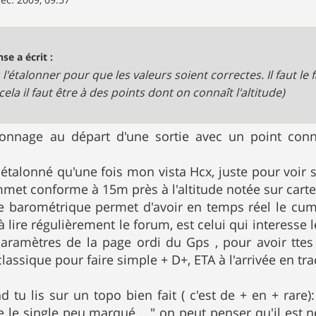
se a écrit :
t l'étalonner pour que les valeurs soient correctes. Il faut le 
ela il faut être à des points dont on connaît l'altitude)
talonnage au départ d'une sortie avec un point co
 étalonné qu'une fois mon vista Hcx, juste pour voir si c
mmet conforme à 15m près à l'altitude notée sur carte
re barométrique permet d'avoir en temps réel le cumu
 lire régulièrement le forum, est celui qui interesse le 
aramètres de la page ordi du Gps , pour avoir ttes l
assique pour faire simple + D+, ETA à l'arrivée en trac
d tu lis sur un topo bien fait ( c'est de + en + rare):
e le single peu marqué ..." on peut penser qu'il est 