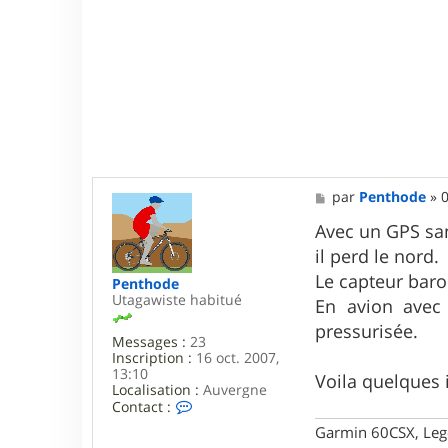
M
par
Penthode
»
0
e
s
Avec un GPS sans
s
il perd le nord.
a
g
Le capteur bar
Penthode
e
Utagawiste habitué
En avion avec 
pressurisée.
Messages :
23
Inscription :
16 oct. 2007,
13:10
Voila quelques
Localisation :
Auvergne
C
Contact :
o
Garmin 60CSX, Leg
n