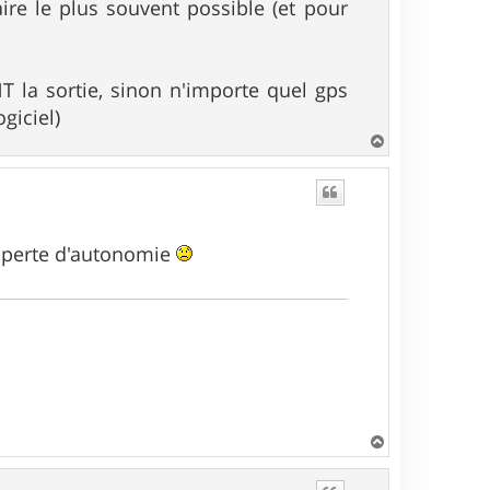
faire le plus souvent possible (et pour
T la sortie, sinon n'importe quel gps
ogiciel)
H
a
u
t
e perte d'autonomie
H
a
u