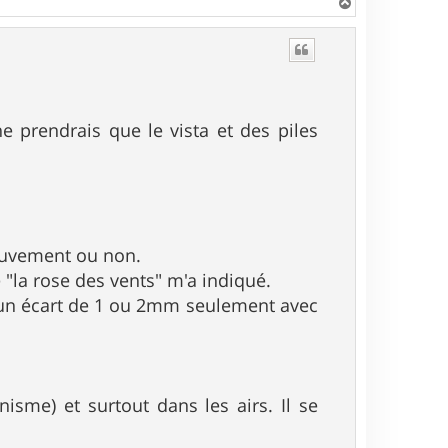
H
a
u
t
e prendrais que le vista et des piles
ouvement ou non.
de "la rose des vents" m'a indiqué.
, un écart de 1 ou 2mm seulement avec
nisme) et surtout dans les airs. Il se