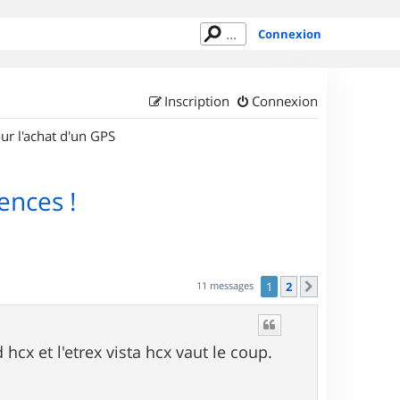
Connexion
Inscription
Connexion
ur l'achat d'un GPS
rences !
11 messages
1
2
Suivant
 hcx et l'etrex vista hcx vaut le coup.