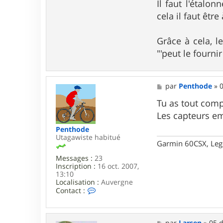
Il faut l'étalon
e
n
cela il faut êtr
s
e
Grâce à cela, l
"'peut le fournir
M
par
Penthode
»
0
e
s
Tu as tout comp
s
Les capteurs em
a
g
Penthode
e
Utagawiste habitué
Garmin 60CSX, Leg
Messages :
23
Inscription :
16 oct. 2007,
13:10
Localisation :
Auvergne
C
Contact :
o
n
t
a
M
par
Larsen
»
05 d