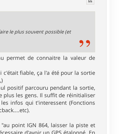
t
faire le plus souvent possible (et
nnu permet de connaitre la valeur de
'était fiable, ça l'a été pour la sortie
,)
l positif parcouru pendant la sortie,
plus les gens. Il suffit de réinitialiser
es infos qui t'interessent (Fonctions
back....etc).
 "au point IGN 864, laisser la piste et
nécessaire d'avoir un GPS étalonné. En