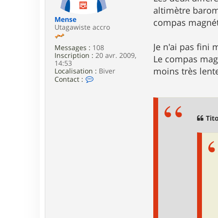
e
altimètre baro
Mense
compas magnét
Utagawiste accro
Je n'ai pas fin
Messages :
108
Inscription :
20 avr. 2009,
Le compas magné
14:53
moins très len
Localisation :
Biver
C
Contact :
o
n
t
a
c
Tito
t
e
r
M
e
n
s
e