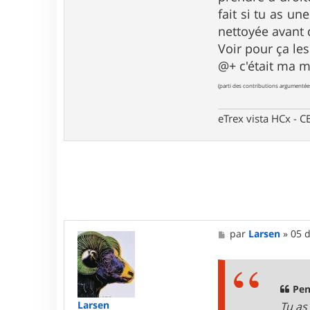
fait si tu as un
nettoyée avant d
Voir pour ça le
@+ c'était ma 
(parti des contributions argumentée
eTrex vista HCx -
M
par
Larsen
»
05 d
e
s
s
a
g
Pen
e
Larsen
Tu as