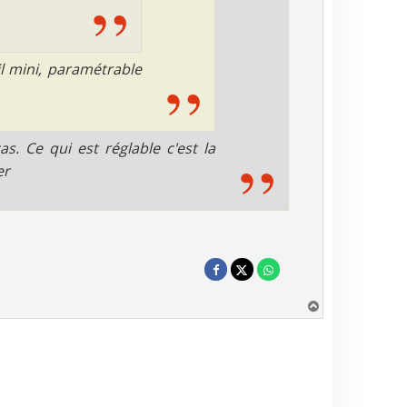
il mini, paramétrable
s. Ce qui est réglable c'est la
er
H
a
u
t