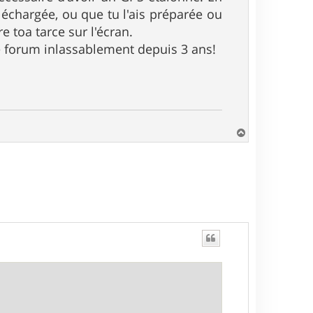
téléchargée, ou que tu l'ais préparée ou
e toa tarce sur l'écran.
ce forum inlassablement depuis 3 ans!
H
a
u
t