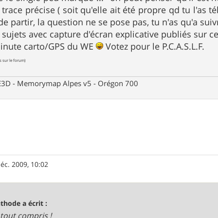
e trace précise ( soit qu'elle ait été propre qd tu l'as 
e partir, la question ne se pose pas, tu n'as qu'a suivr
s sujets avec capture d'écran explicative publiés sur 
minute carto/GPS du WE
Votez pour le P.C.A.S.L.F.
s sur le forum)
 CE3D - Memorymap Alpes v5 - Orégon 700
éc. 2009, 10:02
thode a écrit :
 tout compris !