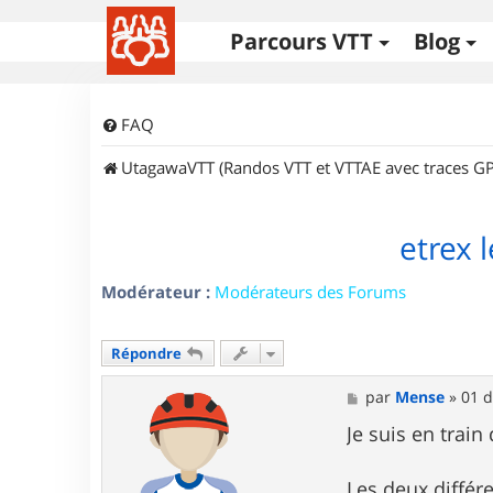
Parcours VTT
Blog
FAQ
UtagawaVTT (Randos VTT et VTTAE avec traces GP
etrex l
Modérateur :
Modérateurs des Forums
Répondre
M
par
Mense
»
01 d
e
s
Je suis en train
s
a
g
Les deux différ