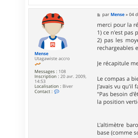
t
a
c
M
par
Mense
»
04 d
t
e
e
s
merci pour la 
r
s
P
1) ce n'est pas
a
e
g
2) pas les moye
n
e
t
rechargeables e
h
Mense
o
Utagawiste accro
d
Je récapitule me
e
Messages :
108
Inscription :
20 avr. 2009,
Le compas a bi
14:53
J'avais vu qu'il
Localisation :
Biver
C
Contact :
"Pas besoin d'ê
o
n
la position verti
t
a
c
t
L'altimètre bar
e
r
base (comme so
M