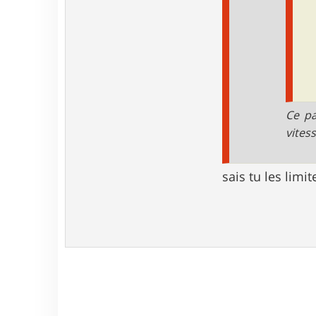
Ce pa
vites
sais tu les limit