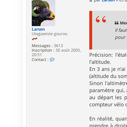
c
e
t
s
e
s
r
a
P
g
Men
e
e
Larsen
Il fau
n
Utagawiste gourou
t
pour c
h
o
Messages :
3613
d
Inscription :
30 août 2005,
e
Précision: l'é
20:51
C
Contact :
l'altitude.
o
n
En 3 ans je n'ai
t
(altitude du so
a
c
Sinon l'altimèt
t
paramètre qui, à
e
r
au départ les p
L
compteur vélo cl
a
r
s
En réalité, quan
e
n
prendre à droit