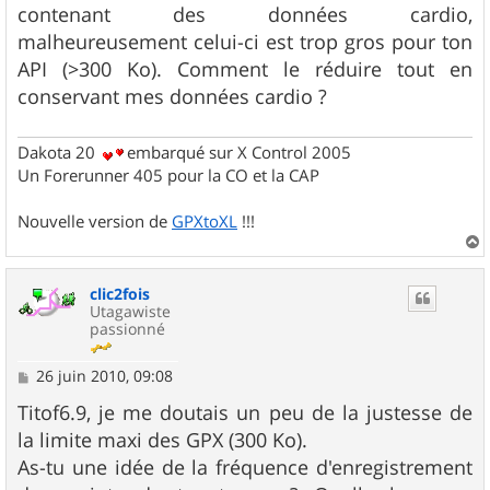
contenant des données cardio,
malheureusement celui-ci est trop gros pour ton
API (>300 Ko). Comment le réduire tout en
conservant mes données cardio ?
Dakota 20
embarqué sur X Control 2005
Un Forerunner 405 pour la CO et la CAP
Nouvelle version de
GPXtoXL
!!!
a
u
clic2fois
t
Utagawiste
passionné
M
26 juin 2010, 09:08
e
s
Titof6.9, je me doutais un peu de la justesse de
s
la limite maxi des GPX (300 Ko).
a
g
As-tu une idée de la fréquence d'enregistrement
e