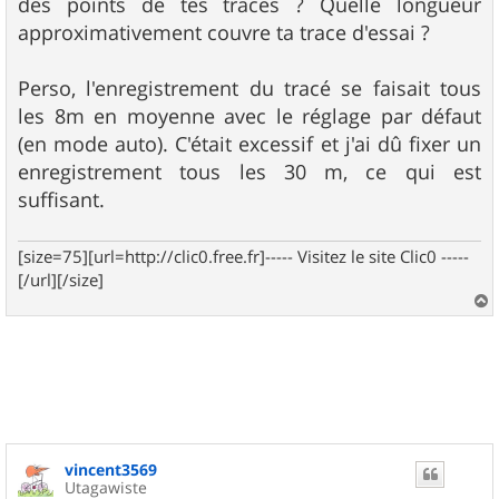
des points de tes traces ? Quelle longueur
approximativement couvre ta trace d'essai ?
Perso, l'enregistrement du tracé se faisait tous
les 8m en moyenne avec le réglage par défaut
(en mode auto). C'était excessif et j'ai dû fixer un
enregistrement tous les 30 m, ce qui est
suffisant.
[size=75][url=http://clic0.free.fr]----- Visitez le site Clic0 -----
[/url][/size]
a
u
t
vincent3569
Utagawiste