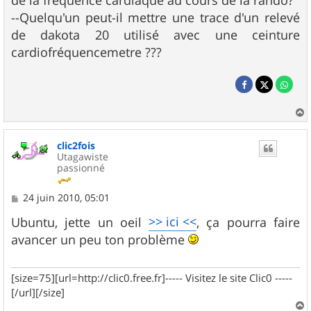
de la fréquence cardiaque au cours de la rando?
--Quelqu'un peut-il mettre une trace d'un relevé
de dakota 20 utilisé avec une ceinture
cardiofréquencemetre ???
a
u
clic2fois
t
Utagawiste
passionné
M
24 juin 2010, 05:01
e
s
>> ici <<
Ubuntu, jette un oeil
, ça pourra faire
s
avancer un peu ton problème
a
g
e
[size=75][url=http://clic0.free.fr]----- Visitez le site Clic0 -----
[/url][/size]