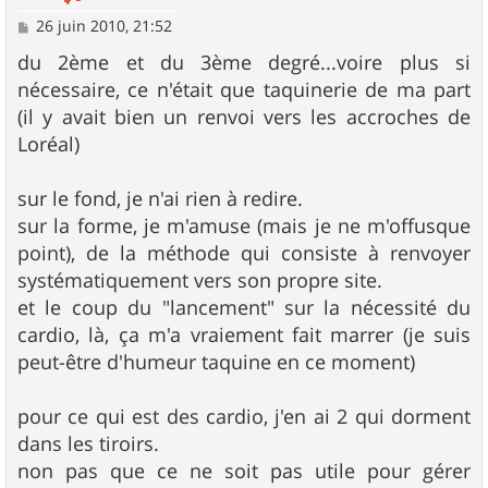
M
26 juin 2010, 21:52
e
s
du 2ème et du 3ème degré...voire plus si
s
nécessaire, ce n'était que taquinerie de ma part
a
g
(il y avait bien un renvoi vers les accroches de
e
Loréal)
sur le fond, je n'ai rien à redire.
sur la forme, je m'amuse (mais je ne m'offusque
point), de la méthode qui consiste à renvoyer
systématiquement vers son propre site.
et le coup du "lancement" sur la nécessité du
cardio, là, ça m'a vraiement fait marrer (je suis
peut-être d'humeur taquine en ce moment)
pour ce qui est des cardio, j'en ai 2 qui dorment
dans les tiroirs.
non pas que ce ne soit pas utile pour gérer