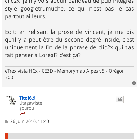
clic2x, je n'y vois aucun bandeau de pub intégrés
style googletrumuche, ce qui n'est pas le cas
partout ailleurs.
Edit: en relisant la prose de vincent, je me dis
qu'il y a peut être du second degré inside, c'est
uniquement la fin de la phrase de clic2x qui t'as
fait penser à Loréal? c'est ça?
eTrex vista HCx - CE3D - Memorymap Alpes v5 - Orégon
700
a
u
Titof6.9
t
Utagawiste
gourou
M
26 juin 2010, 11:40
e
s
s