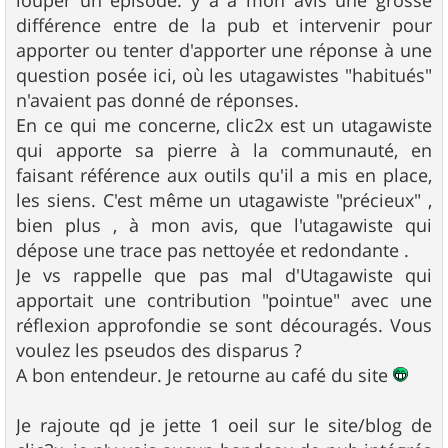
louper un épisode. y a à mon avis une grosse
e
différence entre de la pub et intervenir pour
apporter ou tenter d'apporter une réponse à une
question posée ici, où les utagawistes "habitués"
n'avaient pas donné de réponses.
En ce qui me concerne, clic2x est un utagawiste
qui apporte sa pierre à la communauté, en
faisant référence aux outils qu'il a mis en place,
les siens. C'est même un utagawiste "précieux" ,
bien plus , à mon avis, que l'utagawiste qui
dépose une trace pas nettoyée et redondante .
Je vs rappelle que pas mal d'Utagawiste qui
apportait une contribution "pointue" avec une
réflexion approfondie se sont découragés. Vous
voulez les pseudos des disparus ?
A bon entendeur. Je retourne au café du site
Je rajoute qd je jette 1 oeil sur le site/blog de