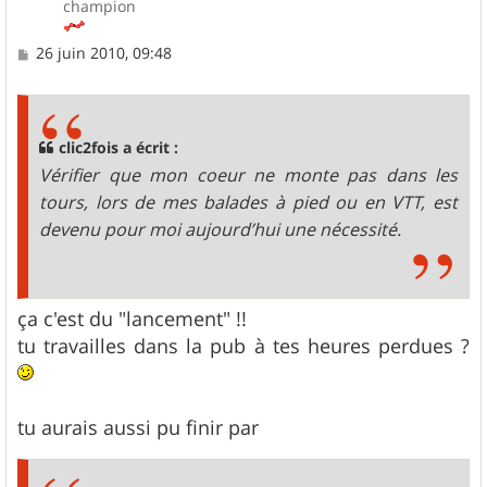
champion
M
26 juin 2010, 09:48
e
s
s
a
g
clic2fois a écrit :
e
Vérifier que mon coeur ne monte pas dans les
tours, lors de mes balades à pied ou en VTT, est
devenu pour moi aujourd’hui une nécessité.
ça c'est du "lancement" !!
tu travailles dans la pub à tes heures perdues ?
tu aurais aussi pu finir par