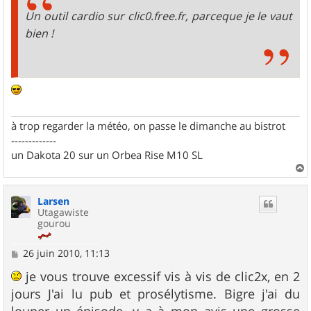
Un outil cardio sur clic0.free.fr, parceque je le vaut
bien !
à trop regarder la météo, on passe le dimanche au bistrot
-------------
un Dakota 20 sur un Orbea Rise M10 SL
a
u
Larsen
t
Utagawiste
gourou
M
26 juin 2010, 11:13
e
s
je vous trouve excessif vis à vis de clic2x, en 2
s
jours J'ai lu pub et prosélytisme. Bigre j'ai du
a
g