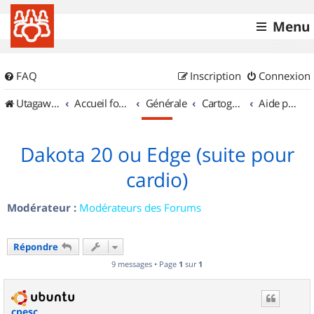
Menu
FAQ
Inscription
Connexion
UtagawaVTT (Randos VTT et VTTAE avec traces GPS)
Accueil forum
Générale
Cartographie et GPS
Aide pour l'achat d'un GPS
Dakota 20 ou Edge (suite pour
cardio)
Modérateur :
Modérateurs des Forums
Répondre
9 messages • Page
1
sur
1
cpesc