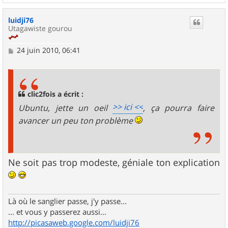
a
u
luidji76
t
Utagawiste gourou
M
24 juin 2010, 06:41
e
s
s
a
g
clic2fois a écrit :
e
>> ici <<
Ubuntu, jette un oeil
, ça pourra faire
avancer un peu ton problème
Ne soit pas trop modeste, géniale ton explication
Là où le sanglier passe, j'y passe...
... et vous y passerez aussi...
http://picasaweb.google.com/luidji76