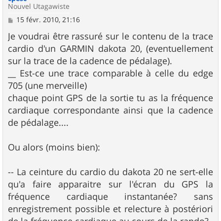
Nouvel Utagawiste
M
15 févr. 2010, 21:16
e
s
Je voudrai être rassuré sur le contenu de la trace
s
cardio d'un GARMIN dakota 20, (eventuellement
a
g
sur la trace de la cadence de pédalage).
e
__ Est-ce une trace comparable à celle du edge
705 (une merveille)
chaque point GPS de la sortie tu as la fréquence
cardiaque correspondante ainsi que la cadence
de pédalage....
Ou alors (moins bien):
-- La ceinture du cardio du dakota 20 ne sert-elle
qu'a faire apparaitre sur l'écran du GPS la
fréquence cardiaque instantanée? sans
enregistrement possible et relecture à postériori