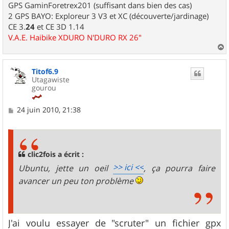
GPS GaminForetrex201 (suffisant dans bien des cas)
2 GPS BAYO: Exploreur 3 V3 et XC (découverte/jardinage)
CE 3.
24
et CE 3D 1.14
V.A.E. Haibike XDURO N'DURO RX 26"
a
u
Titof6.9
t
Utagawiste
gourou
M
24 juin 2010, 21:38
e
s
s
a
g
clic2fois a écrit :
e
>> ici <<
Ubuntu, jette un oeil
, ça pourra faire
avancer un peu ton problème
J'ai voulu essayer de "scruter" un fichier gpx