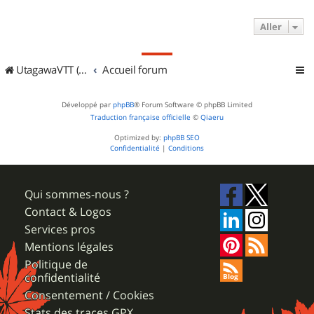
Aller
UtagawaVTT (Randos VTT et VTTAE avec traces GPS)
Accueil forum
Développé par
phpBB
® Forum Software © phpBB Limited
Traduction française officielle
©
Qiaeru
Optimized by:
phpBB SEO
Confidentialité
|
Conditions
Qui sommes-nous ?
Contact & Logos
Services pros
Mentions légales
Politique de
confidentialité
Consentement / Cookies
Stats des traces GPX