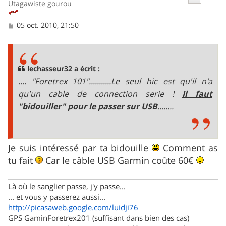
Utagawiste gourou
M
05 oct. 2010, 21:50
e
s
s
a
g
lechasseur32 a écrit :
e
.... "Foretrex 101"...........Le seul hic est qu'il n'a
qu'un cable de connection serie !
Il faut
"bidouiller" pour le passer sur USB
........
Je suis intéressé par ta bidouille
Comment as
tu fait
Car le câble USB Garmin coûte 60€
Là où le sanglier passe, j'y passe...
... et vous y passerez aussi...
http://picasaweb.google.com/luidji76
GPS GaminForetrex201 (suffisant dans bien des cas)