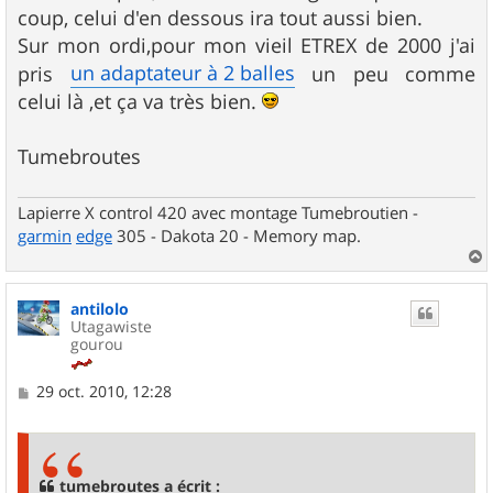
coup, celui d'en dessous ira tout aussi bien.
Sur mon ordi,pour mon vieil ETREX de 2000 j'ai
un adaptateur à 2 balles
pris
un peu comme
celui là ,et ça va très bien.
Tumebroutes
Lapierre X control 420 avec montage Tumebroutien -
garmin
edge
305 - Dakota 20 - Memory map.
a
u
antilolo
t
Utagawiste
gourou
M
29 oct. 2010, 12:28
e
s
s
a
g
tumebroutes a écrit :