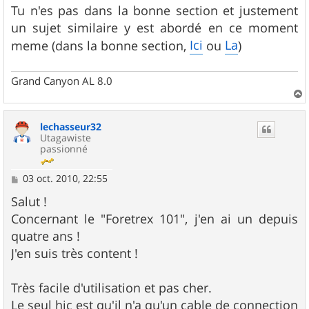
s
Tu n'es pas dans la bonne section et justement
s
un sujet similaire y est abordé en ce moment
a
g
Ici
La
meme (dans la bonne section,
ou
)
e
Grand Canyon AL 8.0
a
u
lechasseur32
t
Utagawiste
passionné
M
03 oct. 2010, 22:55
e
s
Salut !
s
Concernant le "Foretrex 101", j'en ai un depuis
a
g
quatre ans !
e
J'en suis très content !
Très facile d'utilisation et pas cher.
Le seul hic est qu'il n'a qu'un cable de connection