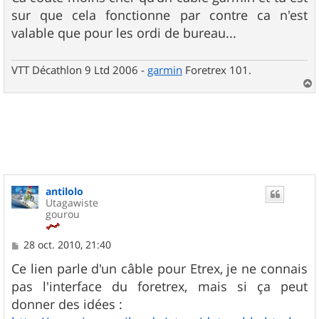
sur que cela fonctionne par contre ca n'est
valable que pour les ordi de bureau...
VTT Décathlon 9 Ltd 2006 -
garmin
Foretrex 101.
a
u
t
antilolo
Utagawiste
gourou
M
28 oct. 2010, 21:40
e
s
Ce lien parle d'un câble pour Etrex, je ne connais
s
pas l'interface du foretrex, mais si ça peut
a
g
donner des idées :
e