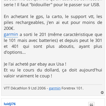
serie ! Il faut "bidouiller" pour le passer sur USB.
En achetant le gps, la carto, le support vtt, les
piles rechargeables, j'en ai eut pour moins de
200€.
garmin
a sorti le 201 (même caractèristique que
le 101 mais avec batteries) et depuis peut le 301
et 401 qui sont plus aboutis, ayant plus
d'options...
Je l'ai acheté par ebay aux Usa !
Et vu le cours du dollard, ça doit aujourd'hui
valoir vraiment le coup !
VTT Décathlon 9 Ltd 2006 -
garmin
Foretrex 101.
a
u
luidji76
t