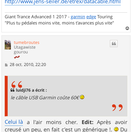
http://www.jens-seiler.de/etrex/datacable.html
Giant Trance Advanced 1 2017 -
garmin
edge
Touring
"Plus tu pédales moins vite, moins t'avances plus vite"
a
u
tumebroutes
t
Utagawiste
gourou
M
28 oct. 2010, 22:20
e
s
s
a
g
luidji76 a écrit :
e
le câble USB Garmin coûte 60€
Celui là
a l'air moins cher.
Edit:
Après avoir
creusé un peu, en fait c'est un générique !.
Du