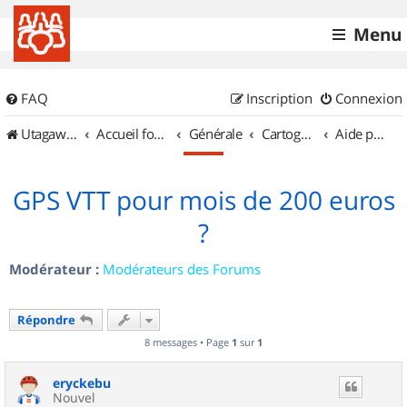
Menu
FAQ
Inscription
Connexion
UtagawaVTT (Randos VTT et VTTAE avec traces GPS)
Accueil forum
Générale
Cartographie et GPS
Aide pour l'achat d'un GPS
GPS VTT pour mois de 200 euros
?
Modérateur :
Modérateurs des Forums
Répondre
8 messages • Page
1
sur
1
eryckebu
Nouvel