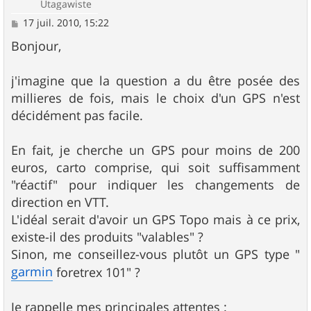
Utagawiste
M
17 juil. 2010, 15:22
e
s
Bonjour,
s
a
g
j'imagine que la question a du être posée des
e
millieres de fois, mais le choix d'un GPS n'est
décidément pas facile.
En fait, je cherche un GPS pour moins de 200
euros, carto comprise, qui soit suffisamment
"réactif" pour indiquer les changements de
direction en VTT.
L'idéal serait d'avoir un GPS Topo mais à ce prix,
existe-il des produits "valables" ?
Sinon, me conseillez-vous plutôt un GPS type "
garmin
foretrex 101" ?
Je rappelle mes principales attentes :