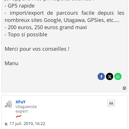
- GPS rapide
- import/export de parcours facile depuis les
nombreux sites Google, Utagawa, GPSies, etc....
- 200 euros, 250 euros grand maxi
- Topo si possible
Merci pour vos conseilles !
Manu
a
u
XPaY
t
Utagawiste
expert
M
17 juil. 2010, 16:22
e