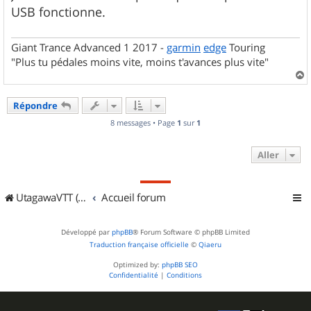
USB fonctionne.
Giant Trance Advanced 1 2017 -
garmin
edge
Touring
"Plus tu pédales moins vite, moins t'avances plus vite"
a
u
Répondre
t
8 messages • Page
1
sur
1
Aller
UtagawaVTT (Randos VTT et VTTAE avec traces GPS)
Accueil forum
Développé par
phpBB
® Forum Software © phpBB Limited
Traduction française officielle
©
Qiaeru
Optimized by:
phpBB SEO
Confidentialité
|
Conditions