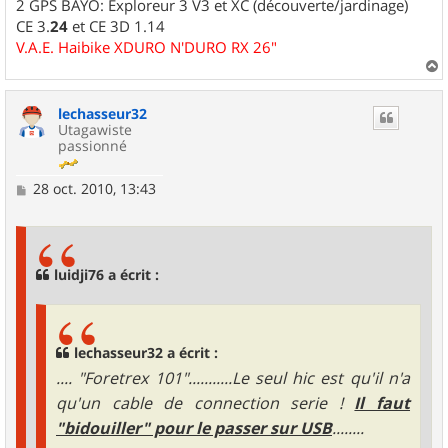
2 GPS BAYO: Exploreur 3 V3 et XC (découverte/jardinage)
CE 3.
24
et CE 3D 1.14
V.A.E. Haibike XDURO N'DURO RX 26"
a
u
lechasseur32
t
Utagawiste
passionné
M
28 oct. 2010, 13:43
e
s
s
a
g
luidji76 a écrit :
e
lechasseur32 a écrit :
.... "Foretrex 101"...........Le seul hic est qu'il n'a
qu'un cable de connection serie !
Il faut
"bidouiller" pour le passer sur USB
........