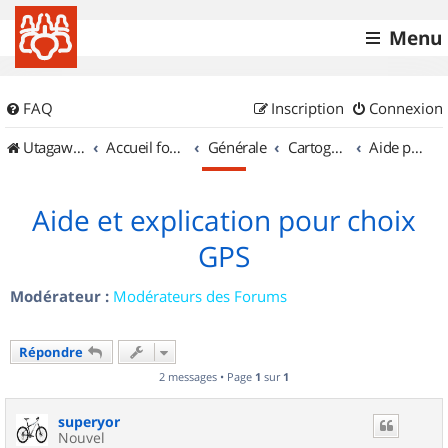
Menu
FAQ
Inscription
Connexion
UtagawaVTT (Randos VTT et VTTAE avec traces GPS)
Accueil forum
Générale
Cartographie et GPS
Aide pour l'achat d'un GPS
Aide et explication pour choix
GPS
Modérateur :
Modérateurs des Forums
Répondre
2 messages • Page
1
sur
1
superyor
Nouvel