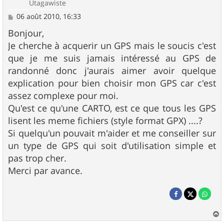
Utagawiste
M
06 août 2010, 16:33
e
s
Bonjour,
s
Je cherche à acquerir un GPS mais le soucis c'est
a
g
que je me suis jamais intéressé au GPS de
e
randonné donc j'aurais aimer avoir quelque
explication pour bien choisir mon GPS car c'est
assez complexe pour moi.
Qu'est ce qu'une CARTO, est ce que tous les GPS
lisent les meme fichiers (style format GPX) ....?
Si quelqu'un pouvait m'aider et me conseiller sur
un type de GPS qui soit d'utilisation simple et
pas trop cher.
Merci par avance.
a