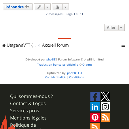
u
Répondre
t
2 messages • Page
1
sur
1
Aller
UtagawaVTT (Randos VTT et VTTAE avec traces GPS)
Accueil forum
Développé par
phpBB
® Forum Software © phpBB Limited
Traduction française officielle
©
Qiaeru
Optimized by:
phpBB SEO
Confidentialité
|
Conditions
Qui sommes-nous ?
Contact & Logos
Services pros
Mentions légales
Politique de