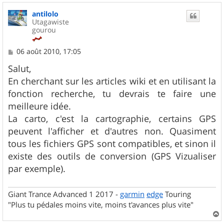
u
antilolo
t
Utagawiste
gourou
M
06 août 2010, 17:05
e
s
Salut,
s
En cherchant sur les articles wiki et en utilisant la
a
g
fonction recherche, tu devrais te faire une
e
meilleure idée.
La carto, c'est la cartographie, certains GPS
peuvent l'afficher et d'autres non. Quasiment
tous les fichiers GPS sont compatibles, et sinon il
existe des outils de conversion (GPS Vizualiser
par exemple).
Giant Trance Advanced 1 2017 -
garmin
edge
Touring
"Plus tu pédales moins vite, moins t'avances plus vite"
a