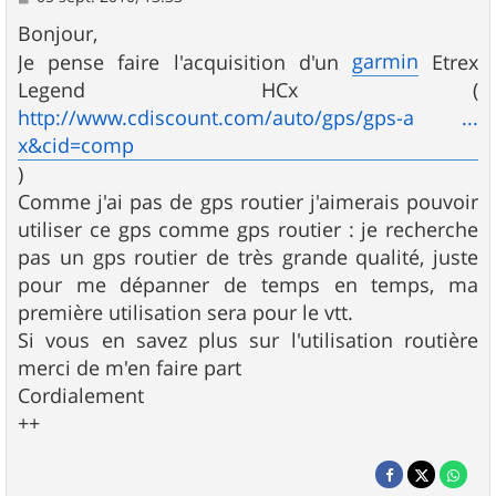
e
s
Bonjour,
s
garmin
Je pense faire l'acquisition d'un
Etrex
a
g
Legend HCx (
e
http://www.cdiscount.com/auto/gps/gps-a ...
x&cid=comp
)
Comme j'ai pas de gps routier j'aimerais pouvoir
utiliser ce gps comme gps routier : je recherche
pas un gps routier de très grande qualité, juste
pour me dépanner de temps en temps, ma
première utilisation sera pour le vtt.
Si vous en savez plus sur l'utilisation routière
merci de m'en faire part
Cordialement
++