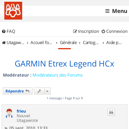
Menu
FAQ
Inscription
Connexion
UtagawaVTT (Randos VTT et VTTAE avec traces GPS)
Accueil forum
Générale
Cartographie et GPS
Aide pour l'achat d'un GPS
GARMIN Etrex Legend HCx
Modérateur :
Modérateurs des Forums
Répondre
1 message • Page
1
sur
1
frieu
Nouvel
Utagawiste
M
05 sept. 2010, 13:33