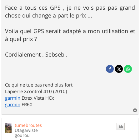
Face a tous ces GPS , je ne vois pas pas grand
chose qui change a part le prix ...
Voila quel GPS serait adapté a mon utilisation et
à quel prix ?
Cordialement . Sebseb .
Ce qui ne tue pas rend plus fort
Lapierre Xcontrol 410 (2010)
garmin
Etrex Vista HCx
garmin
FR60
a
u
tumebroutes
t
Utagawiste
gourou