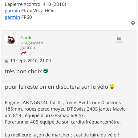
Lapierre Xcontrol 410 (2010)
garmin
Etrex Vista HCx
garmin
FR60
a
u
Garik
t
Utagawiste
gourou
M
19 sept. 2010, 21:09
e
s
très bon choix
s
a
g
pour le reste on en discutera sur le vélo
e
Engine LAB NGN140 full XT, freins Avid Code 4 pistons
185mm, roues perso moyeu DT Swiss 240S jantes Mavic
xm 819 ; équipé d'un GPSmap 60CSx.
Forerunner 405 équipé de son cardio-fréquencemètre.
La meilleure façon de marcher ; c'est de faire du vélo !