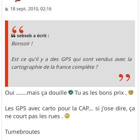
M
18 sept. 2010, 02:16
e
s
s
a
g
sebseb a écrit :
e
Bonsoir !
Est ce qu'il y a des GPS qui sont vendus avec la
cartographie de la france complète ?
Oui .......mais ça douille
Tu as les bons prix .
Les GPS avec carto pour la CAP... si j'ose dire, ça
ne court pas les rues .
Tumebroutes