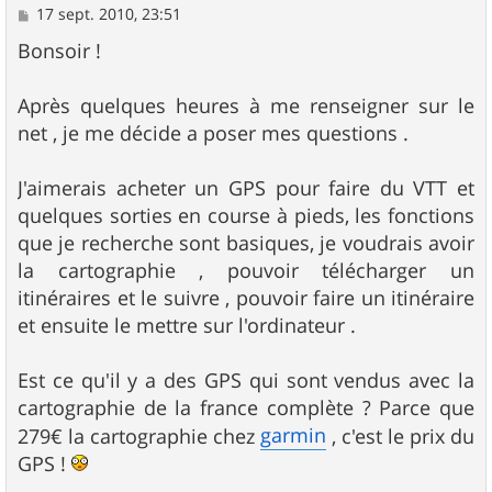
M
17 sept. 2010, 23:51
e
s
Bonsoir !
s
a
g
Après quelques heures à me renseigner sur le
e
net , je me décide a poser mes questions .
J'aimerais acheter un GPS pour faire du VTT et
quelques sorties en course à pieds, les fonctions
que je recherche sont basiques, je voudrais avoir
la cartographie , pouvoir télécharger un
itinéraires et le suivre , pouvoir faire un itinéraire
et ensuite le mettre sur l'ordinateur .
Est ce qu'il y a des GPS qui sont vendus avec la
cartographie de la france complète ? Parce que
garmin
279€ la cartographie chez
, c'est le prix du
GPS !