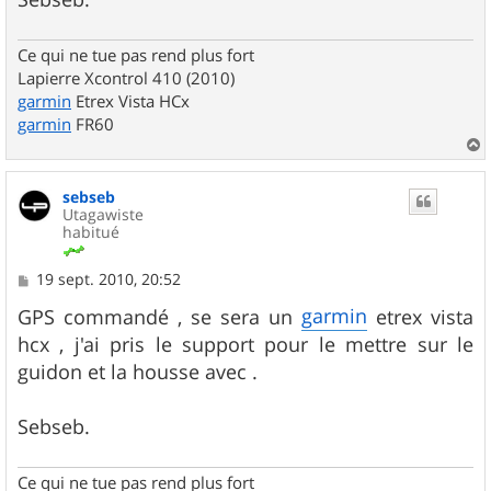
Ce qui ne tue pas rend plus fort
Lapierre Xcontrol 410 (2010)
garmin
Etrex Vista HCx
garmin
FR60
a
u
sebseb
t
Utagawiste
habitué
M
19 sept. 2010, 20:52
e
s
garmin
GPS commandé , se sera un
etrex vista
s
hcx , j'ai pris le support pour le mettre sur le
a
g
guidon et la housse avec .
e
Sebseb.
Ce qui ne tue pas rend plus fort