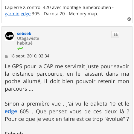
Lapierre X control 420 avec montage Tumebroutien -
garmin
edge
305 - Dakota 20 - Memory map.
a
u
sebseb
t
Utagawiste
habitué
M
18 sept. 2010, 02:34
e
s
Le GPS pour la CAP me servirait juste pour savoir
s
la distance parcourue, en le laissant dans ma
a
g
poche allumé, il doit bien pouvoir retenir mon
e
parcours ...
Sinon a première vue , j'ai vu le dakota 10 et le
edge
605 . Que pensez vous de ces deux là ?
Pour ce que je veux en faire est ce trop "évolué" ?
Sebseb.