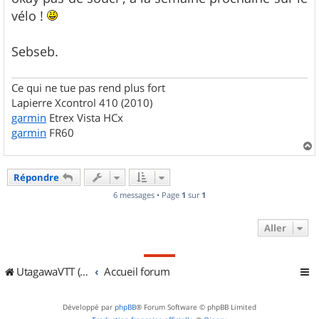
s
vélo !
a
g
e
Sebseb.
Ce qui ne tue pas rend plus fort
Lapierre Xcontrol 410 (2010)
garmin
Etrex Vista HCx
garmin
FR60
a
u
Répondre
t
6 messages • Page
1
sur
1
Aller
UtagawaVTT (Randos VTT et VTTAE avec traces GPS)
Accueil forum
Développé par
phpBB
® Forum Software © phpBB Limited