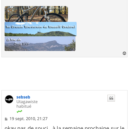
a
u
t
sebseb
Utagawiste
habitué
M
19 sept. 2010, 21:27
e
s
okay pas de souci , à la semaine prochaine sur le