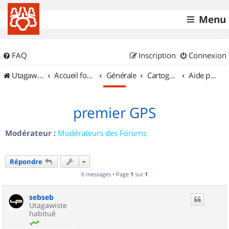
Menu
FAQ
Inscription
Connexion
UtagawaVTT (Randos VTT et VTTAE avec traces GPS)
Accueil forum
Générale
Cartographie et GPS
Aide pour l'achat d'un GPS
premier GPS
Modérateur :
Modérateurs des Forums
Répondre
6 messages • Page
1
sur
1
sebseb
Utagawiste
habitué