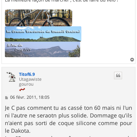
a
u
Titof6.9
t
Utagawiste
gourou
M
06 févr. 2011, 18:05
e
s
Je C pas comment tu as cassé ton 60 mais ni l'un
s
ni l'autre ne seraotn plus solide. Dommage qu'ils
a
g
n'aient pas sorti de coque silicone comme pour
e
le Dakota.