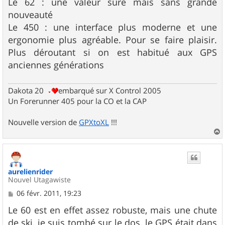
Le 62 : une valeur sûre mais sans grande
nouveauté
Le 450 : une interface plus moderne et une
ergonomie plus agréable. Pour se faire plaisir.
Plus déroutant si on est habitué aux GPS
anciennes générations
Dakota 20
embarqué sur X Control 2005
Un Forerunner 405 pour la CO et la CAP
Nouvelle version de
GPXtoXL
!!!
a
u
t
aurelienrider
Nouvel Utagawiste
M
06 févr. 2011, 19:23
e
s
Le 60 est en effet assez robuste, mais une chute
s
de ski, je suis tombé sur le dos, le GPS était dans
a