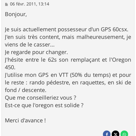
M
06 févr. 2011, 13:14
e
s
Bonjour,
s
a
g
Je suis actuellement possesseur d'un GPS 60csx.
e
J'en suis très content, mais malheureusement, je
viens de le casser...
Je regarde pour changer.
J'hésite entre le 62s son remplaçant et l'Oregon
450.
J'utilise mon GPS en VTT (50% du temps) et pour
le reste : rando pédestre, en raquettes, en ski de
fond / descente.
Que me conseilleriez vous ?
Est-ce que l'oregon est solide ?
Merci d'avance !