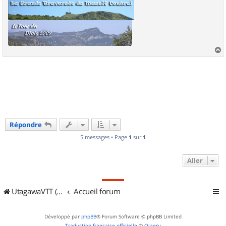
a
u
t
Répondre
5 messages • Page
1
sur
1
Aller
UtagawaVTT (Randos VTT et VTTAE avec traces GPS)
Accueil forum
Développé par
phpBB
® Forum Software © phpBB Limited
Traduction française officielle
©
Qiaeru