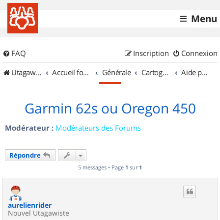
Menu
FAQ
Inscription
Connexion
UtagawaVTT (Randos VTT et VTTAE avec traces GPS)
Accueil forum
Générale
Cartographie et GPS
Aide pour l'achat d'un GPS
Garmin 62s ou Oregon 450
Modérateur :
Modérateurs des Forums
Répondre
5 messages • Page
1
sur
1
aurelienrider
Nouvel Utagawiste