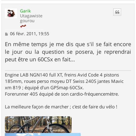
a
u
Garik
t
Utagawiste
gourou
M
06 févr. 2011, 19:55
e
s
En même temps je me dis que s'il se fait encore
s
le jour ou la question se posera, je reprendrai
a
g
peut être un 60CSx en fait...
e
Engine LAB NGN140 full XT, freins Avid Code 4 pistons
185mm, roues perso moyeu DT Swiss 240S jantes Mavic
xm 819 ; équipé d'un GPSmap 60CSx.
Forerunner 405 équipé de son cardio-fréquencemètre.
La meilleure façon de marcher ; c'est de faire du vélo !