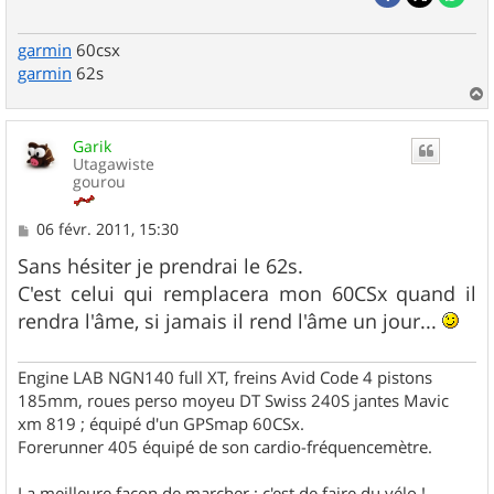
garmin
60csx
garmin
62s
a
u
Garik
t
Utagawiste
gourou
M
06 févr. 2011, 15:30
e
s
Sans hésiter je prendrai le 62s.
s
C'est celui qui remplacera mon 60CSx quand il
a
g
rendra l'âme, si jamais il rend l'âme un jour...
e
Engine LAB NGN140 full XT, freins Avid Code 4 pistons
185mm, roues perso moyeu DT Swiss 240S jantes Mavic
xm 819 ; équipé d'un GPSmap 60CSx.
Forerunner 405 équipé de son cardio-fréquencemètre.
La meilleure façon de marcher ; c'est de faire du vélo !