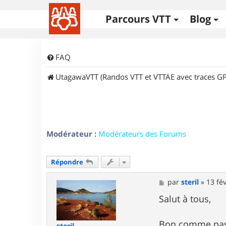
Parcours VTT
Blog
FAQ
UtagawaVTT (Randos VTT et VTTAE avec traces GP
Modérateur :
Modérateurs des Forums
Répondre
M
par
steril
»
13 fév
e
s
Salut à tous,
s
a
g
Bon comme pas m
steril