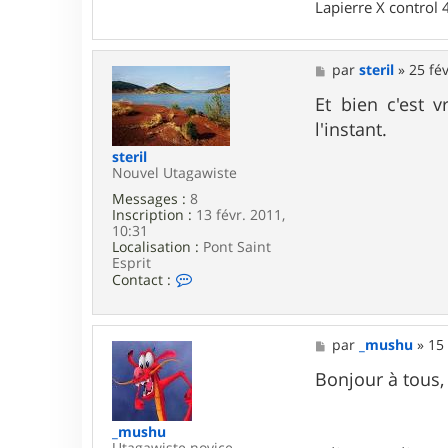
Lapierre X control
e
r
t
u
M
par
steril
»
25 fév
m
e
e
s
Et bien c'est v
b
s
r
l'instant.
a
o
g
steril
u
e
Nouvel Utagawiste
t
e
Messages :
8
s
Inscription :
13 févr. 2011,
10:31
Localisation :
Pont Saint
Esprit
C
Contact :
o
n
t
a
M
par
_mushu
»
15 
c
e
t
s
Bonjour à tous,
e
s
r
a
s
g
_mushu
t
e
Utagawiste novice