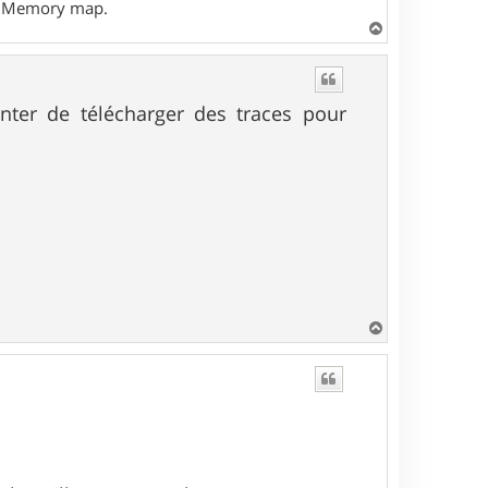
- Memory map.
H
a
u
t
tenter de télécharger des traces pour
H
a
u
t