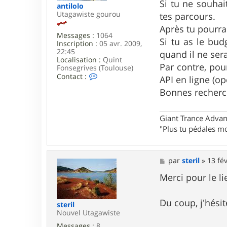
g
Si tu ne souhai
antilolo
e
Utagawiste gourou
tes parcours.
Après tu pourra
Messages :
1064
Si tu as le bud
Inscription :
05 avr. 2009,
22:45
quand il ne ser
Localisation :
Quint
Par contre, pour
Fonsegrives (Toulouse)
C
Contact :
API en ligne (op
o
Bonnes recherc
n
t
a
c
Giant Trance Adva
t
"Plus tu pédales mo
e
r
a
n
M
par
steril
»
13 fév
t
e
i
s
Merci pour le li
l
s
o
a
l
g
Du coup, j'hési
steril
o
e
Nouvel Utagawiste
Messages :
8