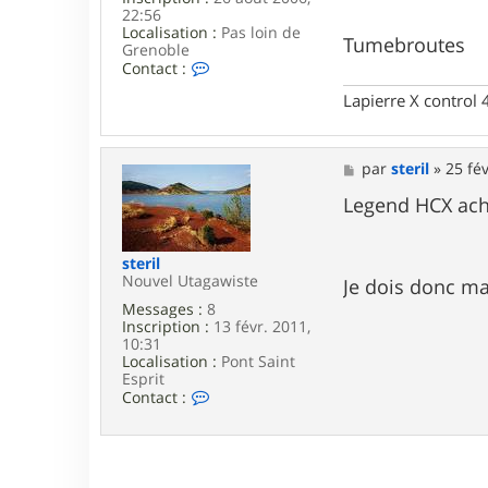
22:56
Localisation :
Pas loin de
Tumebroutes
Grenoble
C
Contact :
o
Lapierre X control
n
t
a
c
M
par
steril
»
25 fév
t
e
e
s
Legend HCX ache
r
s
t
a
u
g
m
steril
e
e
Nouvel Utagawiste
Je dois donc mai
b
Messages :
8
r
Inscription :
13 févr. 2011,
o
10:31
u
Localisation :
Pont Saint
t
Esprit
e
C
Contact :
s
o
n
t
a
c