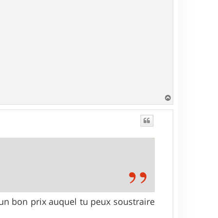
H
a
u
t
un bon prix auquel tu peux soustraire