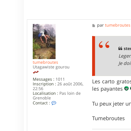
t
e
r
s
t
M
par
tumebroutes
e
e
r
s
i
s
l
a
g
ster
e
Legen
tumebroutes
Je do
Utagawiste gourou
Messages :
1011
Les carto grato
Inscription :
26 août 2006,
les payantes
22:56
Localisation :
Pas loin de
Grenoble
C
Contact :
Tu peux jeter u
o
n
t
Tumebroutes
a
c
t