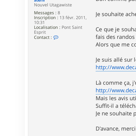
e
Nouvel Utagawiste
Messages :
8
Je souhaite ach
Inscription :
13 févr. 2011,
10:31
Localisation :
Pont Saint
Ce que je souhai
Esprit
fais des randos 
C
Contact :
o
Alors que me co
n
t
a
Je suis allé sur 
c
t
http://www.deca
e
r
s
Là comme ça, j'
t
http://www.deca
e
r
Mais les avis u
i
l
Suffit-il a télé
Je ne souhaite p
D'avance, merci