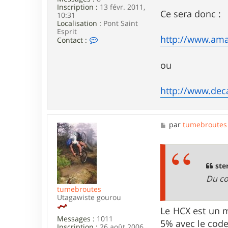
Inscription :
13 févr. 2011,
Ce sera donc :
10:31
Localisation :
Pont Saint
Esprit
http://www.ama
C
Contact :
o
n
t
ou
a
c
t
http://www.deca
e
r
s
t
M
par
tumebroutes
e
e
r
s
i
s
l
a
g
ster
e
Du co
tumebroutes
Utagawiste gourou
Le HCX est un 
Messages :
1011
5% avec le co
Inscription :
26 août 2006,