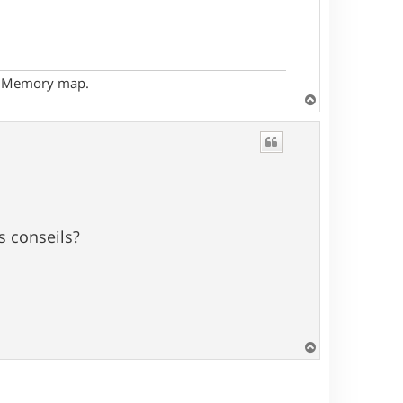
- Memory map.
H
a
u
t
s conseils?
H
a
u
t