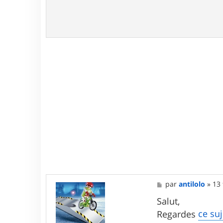
M
par
antilolo
»
13 
e
s
Salut,
s
ce suj
Regardes
a