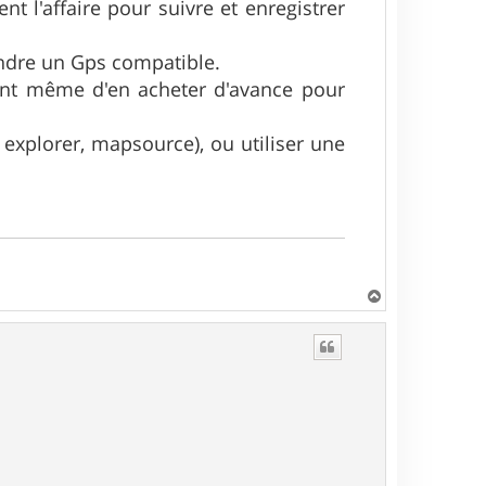
nt l'affaire pour suivre et enregistrer
rendre un Gps compatible.
rlent même d'en acheter d'avance pour
to explorer, mapsource), ou utiliser une
H
a
u
t