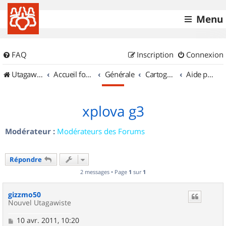
Menu
FAQ
Inscription
Connexion
UtagawaVTT (Randos VTT et VTTAE avec traces GPS)
Accueil forum
Générale
Cartographie et GPS
Aide pour l'achat d'un GPS
xplova g3
Modérateur :
Modérateurs des Forums
Répondre
2 messages • Page
1
sur
1
gizzmo50
Nouvel Utagawiste
M
10 avr. 2011, 10:20