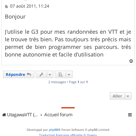
M
07 août 2011, 11:24
e
s
Bonjour
s
a
g
J'utilise le G3 pour mes randonnées en VTT et je
e
le trouve trés bien. Pas toutjours trés précis mais
permet de bien programmer ses parcours. trés
bonne autonomie et facile d'utilisation
a
u
Répondre
t
2 messages • Page
1
sur
1
Aller
UtagawaVTT (Randos VTT et VTTAE avec traces GPS)
Accueil forum
Développé par
phpBB
® Forum Software © phpBB Limited
Traduction française officielle
©
Qiaeru