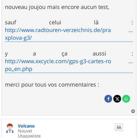
e
s
nouveau joujou mais encore aucun test,
s
a
g
sauf celui là :
e
http://www.radtouren-verzeichnis.de/pra ...
xplova-g3/
y a ça aussi :
http://www.xxcycle.com/gps-g3-cartes-ro ...
po,,en.php
merci pour tous vos commentaires :
a
u
Volcano
t
Nouvel
Utagawiste