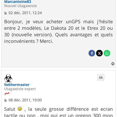
Marcantoine83
Nouvel Utagawiste
M
02 déc. 2011, 12:24
e
s
Bonjour, je veux acheter unGPS mais j'hésite
s
entre 2 modèles, Le Dakota 20 et le Etrex 20 ou
a
g
30 (nouvelle version). Quels avantages et quels
e
inconvénients ? Merci.
a
u
t
liebhermaster
Utagawiste expert
M
08 déc. 2011, 19:00
e
s
Salut
, la seule grosse différence est ecran
s
tactile ou non , moi qui est un oregon 300 mon
a