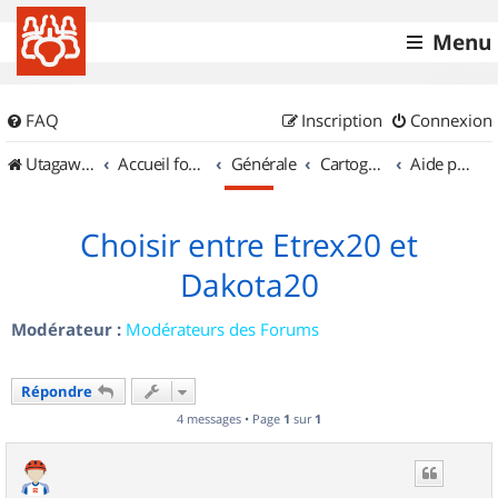
Menu
FAQ
Inscription
Connexion
UtagawaVTT (Randos VTT et VTTAE avec traces GPS)
Accueil forum
Générale
Cartographie et GPS
Aide pour l'achat d'un GPS
Choisir entre Etrex20 et
Dakota20
Modérateur :
Modérateurs des Forums
Répondre
4 messages • Page
1
sur
1