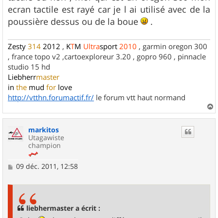
g
ecran tactile est rayé car je l ai utilisé avec de la
e
poussière dessus ou de la boue
.
Zesty
314
2012
,
K
T
M
Ultra
sport
2010
, garmin oregon 300
, france topo v2 ,cartoexploreur 3.20 , gopro 960 , pinnacle
studio 15 hd
Liebherr
master
in
the
mud
for
love
http://vtthn.forumactif.fr/
le forum vtt haut normand
a
u
markitos
t
Utagawiste
champion
M
09 déc. 2011, 12:58
e
s
s
a
g
liebhermaster a écrit :
e