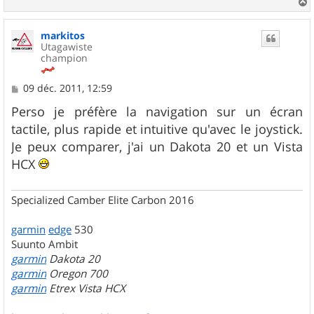
a
u
markitos
t
Utagawiste
champion
M
09 déc. 2011, 12:59
e
s
Perso je préfère la navigation sur un écran
s
tactile, plus rapide et intuitive qu'avec le joystick.
a
g
Je peux comparer, j'ai un Dakota 20 et un Vista
e
HCX
Specialized Camber Elite Carbon 2016
garmin
edge
530
Suunto Ambit
garmin
Dakota 20
garmin
Oregon 700
garmin
Etrex Vista HCX