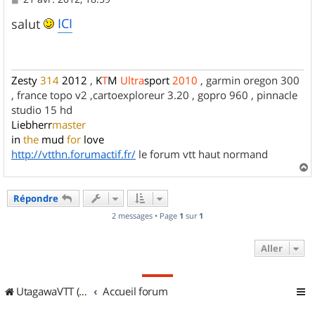
e
s
ICI
salut
s
a
g
e
Zesty
314
2012
,
K
T
M
Ultra
sport
2010
, garmin oregon 300
, france topo v2 ,cartoexploreur 3.20 , gopro 960 , pinnacle
studio 15 hd
Liebherr
master
in
the
mud
for
love
http://vtthn.forumactif.fr/
le forum vtt haut normand
a
u
Répondre
t
2 messages • Page
1
sur
1
Aller
UtagawaVTT (Randos VTT et VTTAE avec traces GPS)
Accueil forum