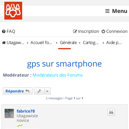
Menu
FAQ
Inscription
Connexion
UtagawaVTT (Randos VTT et VTTAE avec traces GPS)
Accueil forum
Générale
Cartographie et GPS
Aide pour l'achat d'un GPS
gps sur smartphone
Modérateur :
Modérateurs des Forums
Répondre
2 messages • Page
1
sur
1
fabrice78
Utagawiste
novice