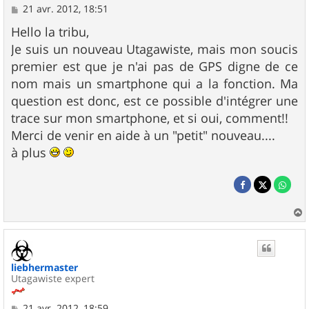
M
21 avr. 2012, 18:51
e
s
Hello la tribu,
s
Je suis un nouveau Utagawiste, mais mon soucis
a
g
premier est que je n'ai pas de GPS digne de ce
e
nom mais un smartphone qui a la fonction. Ma
question est donc, est ce possible d'intégrer une
trace sur mon smartphone, et si oui, comment!!
Merci de venir en aide à un "petit" nouveau....
à plus
a
u
t
liebhermaster
Utagawiste expert
M
21 avr. 2012, 18:59