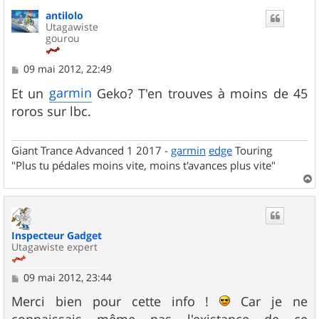
u
antilolo
t
Utagawiste
gourou
M
09 mai 2012, 22:49
e
s
garmin
Et un
Geko? T'en trouves à moins de 45
s
roros sur lbc.
a
g
e
Giant Trance Advanced 1 2017 -
garmin
edge
Touring
"Plus tu pédales moins vite, moins t'avances plus vite"
a
u
t
Inspecteur Gadget
Utagawiste expert
M
09 mai 2012, 23:44
e
s
Merci bien pour cette info !
Car je ne
s