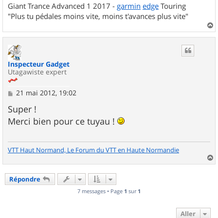
Giant Trance Advanced 1 2017 -
garmin
edge
Touring
"Plus tu pédales moins vite, moins t'avances plus vite"
a
u
t
Inspecteur Gadget
Utagawiste expert
M
21 mai 2012, 19:02
e
s
Super !
s
Merci bien pour ce tuyau !
a
g
e
VTT Haut Normand, Le Forum du VTT en Haute Normandie
a
u
Répondre
t
7 messages • Page
1
sur
1
Aller