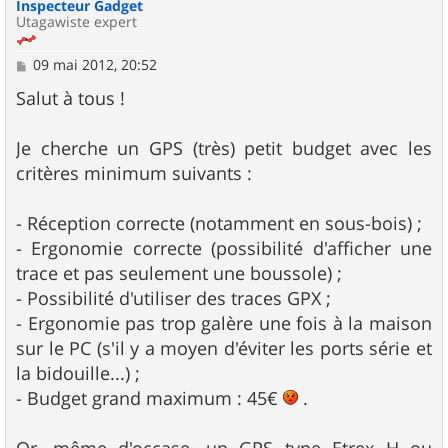
Inspecteur Gadget
Utagawiste expert
M
09 mai 2012, 20:52
e
s
Salut à tous !
s
a
g
Je cherche un GPS (très) petit budget avec les
e
critères minimum suivants :
- Réception correcte (notamment en sous-bois) ;
- Ergonomie correcte (possibilité d'afficher une
trace et pas seulement une boussole) ;
- Possibilité d'utiliser des traces GPX ;
- Ergonomie pas trop galère une fois à la maison
sur le PC (s'il y a moyen d'éviter les ports série et
la bidouille...) ;
- Budget grand maximum : 45€
.