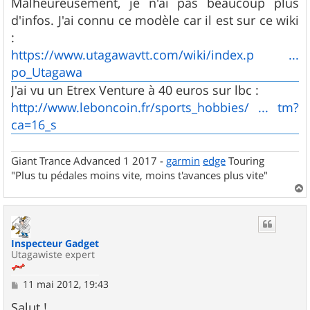
s
Malheureusement, je n'ai pas beaucoup plus
s
d'infos. J'ai connu ce modèle car il est sur ce wiki
a
g
:
e
https://www.utagawavtt.com/wiki/index.p ...
po_Utagawa
J'ai vu un Etrex Venture à 40 euros sur lbc :
http://www.leboncoin.fr/sports_hobbies/ ... tm?
ca=16_s
Giant Trance Advanced 1 2017 -
garmin
edge
Touring
"Plus tu pédales moins vite, moins t'avances plus vite"
a
u
t
Inspecteur Gadget
Utagawiste expert
M
11 mai 2012, 19:43
e
s
Salut !