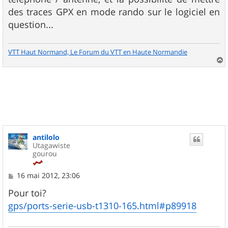
des traces GPX en mode rando sur le logiciel en
question...
VTT Haut Normand, Le Forum du VTT en Haute Normandie
a
u
t
antilolo
Utagawiste
gourou
M
16 mai 2012, 23:06
e
s
Pour toi?
s
gps/ports-serie-usb-t1310-165.html#p89918
a
g
e