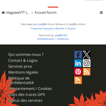
UtagawaVTT (Randos VTT et VTTAE avec traces GPS)
Accueil forum
Développé par
phpBB
® Forum Software © phpBB Limited
Traduction française officielle
©
Qiaeru
Optimized by:
phpBB SEO
Confidentialité
|
Conditions
Qui sommes-nous ?
Contact & Logos
Services pros
Mentions légales
Politique de
confidentialité
Consentement / Cookies
Stats des traces GPX
Status des services