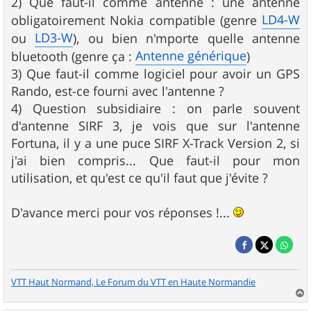
2) Que faut-il comme antenne : une antenne
LD4-W
obligatoirement Nokia compatible (genre
LD3-W
ou
), ou bien n'mporte quelle antenne
Antenne générique
bluetooth (genre ça :
)
3) Que faut-il comme logiciel pour avoir un GPS
Rando, est-ce fourni avec l'antenne ?
4) Question subsidiaire : on parle souvent
d'antenne SIRF 3, je vois que sur l'antenne
Fortuna, il y a une puce SIRF X-Track Version 2, si
j'ai bien compris... Que faut-il pour mon
utilisation, et qu'est ce qu'il faut que j'évite ?
D'avance merci pour vos réponses !...
VTT Haut Normand, Le Forum du VTT en Haute Normandie
a