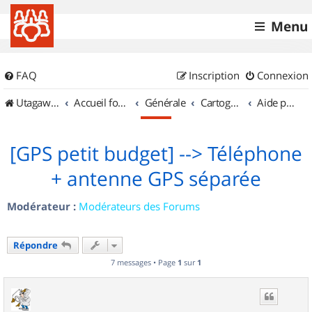
Menu
FAQ
Inscription
Connexion
UtagawaVTT (Randos VTT et VTTAE avec traces GPS)
Accueil forum
Générale
Cartographie et GPS
Aide pour l'achat d'un GPS
[GPS petit budget] --> Téléphone
+ antenne GPS séparée
Modérateur :
Modérateurs des Forums
Répondre
7 messages • Page
1
sur
1