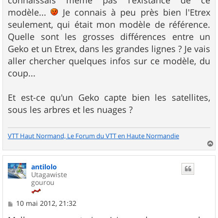
connaissais même pas l'existance de ce
a
g
modèle...
Je connais à peu près bien l'Etrex
e
seulement, qui était mon modèle de référence.
Quelle sont les grosses différences entre un
Geko et un Etrex, dans les grandes lignes ? Je vais
aller chercher quelques infos sur ce modèle, du
coup...
Et est-ce qu'un Geko capte bien les satellites,
sous les arbres et les nuages ?
VTT Haut Normand, Le Forum du VTT en Haute Normandie
a
u
antilolo
t
Utagawiste
gourou
M
10 mai 2012, 21:32
e