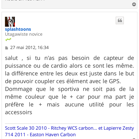
a
u
t
splashtoons
Utagawiste novice
M
27 mai 2012, 16:34
e
s
salut , si tu n'as pas besoin de capteur de
s
puissance ou de cardio alors ce sont les même.
a
g
la différence entre les deux est juste dans le but
e
de pouvoir coupler ces élément avec le GPS.
Dommage que le sportiva ne soit pas de la
même couleur que le + car pour ma part je
préfère le + mais aucune utilité pour les
accessoirs
Scott Scale 30 2010 - Ritchey WCS carbon... et Lapierre Zesty
714 2011 - Easton Haven Carbon