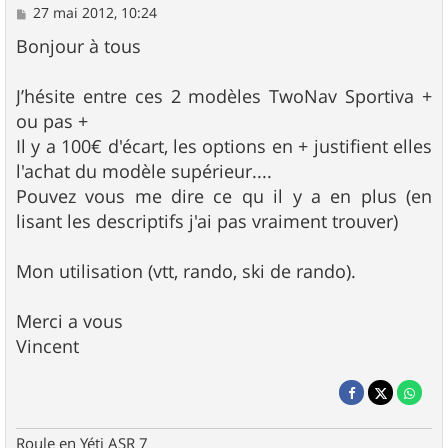
M
27 mai 2012, 10:24
e
s
Bonjour à tous
s
a
g
J’hésite entre ces 2 modèles TwoNav Sportiva +
e
ou pas +
Il y a 100€ d'écart, les options en + justifient elles
l'achat du modèle supérieur....
Pouvez vous me dire ce qu il y a en plus (en
lisant les descriptifs j'ai pas vraiment trouver)
Mon utilisation (vtt, rando, ski de rando).
Merci a vous
Vincent
Roule en Yéti ASR 7