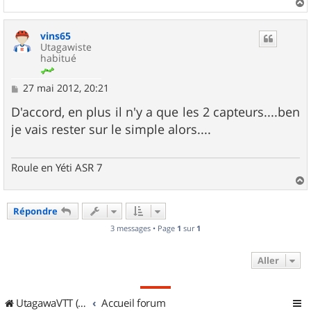
a
u
vins65
t
Utagawiste
habitué
M
27 mai 2012, 20:21
e
s
D'accord, en plus il n'y a que les 2 capteurs....ben
s
je vais rester sur le simple alors....
a
g
e
Roule en Yéti ASR 7
a
u
Répondre
t
3 messages • Page
1
sur
1
Aller
UtagawaVTT (Randos VTT et VTTAE avec traces GPS)
Accueil forum