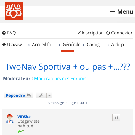
Menu
FAQ
Inscription
Connexion
UtagawaVTT (Randos VTT et VTTAE avec traces GPS)
Accueil forum
Générale
Cartographie et GPS
Aide pour l'achat d'un GPS
TwoNav Sportiva + ou pas +...???
Modérateur :
Modérateurs des Forums
Répondre
3 messages • Page
1
sur
1
vins65
Utagawiste
habitué