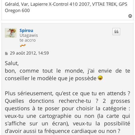
Gérald, Var, Lapierre X-Control 410 2007, VTTAE TREK, GPS
Oregon 600
a
u
Spirou
t
Utagawis
te accro
M
29 août 2012, 14:59
e
s
Salut,
s
bon, comme tout le monde, j'ai envie de te
a
g
conseiller le modèle que je possède
e
Plus sérieusement, qu'est ce que tu en attends ?
Quelles donctions recherche-tu ? 2 grosses
questions à te poser pour choisir la catégorie :
veux-tu une cartographie ou non (la carte qui
s'affiche sur un écran), veux-tu la possibilité
d'avoir aussi ta fréquence cardiaque ou non ?