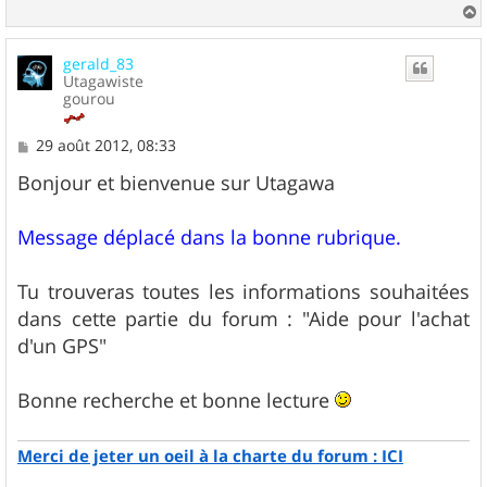
a
u
gerald_83
t
Utagawiste
gourou
M
29 août 2012, 08:33
e
s
Bonjour et bienvenue sur Utagawa
s
a
g
Message déplacé dans la bonne rubrique.
e
Tu trouveras toutes les informations souhaitées
dans cette partie du forum : "Aide pour l'achat
d'un GPS"
Bonne recherche et bonne lecture
Merci de jeter un oeil à la charte du forum : ICI