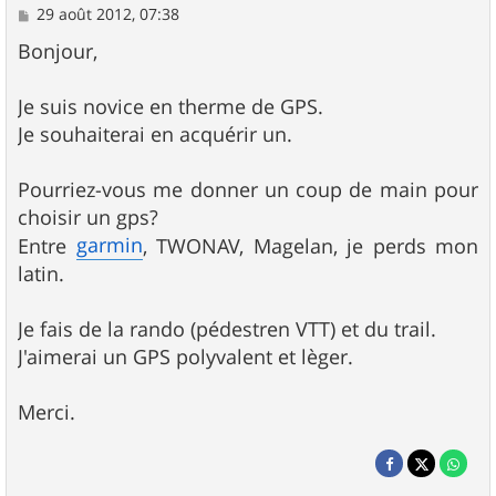
M
29 août 2012, 07:38
e
s
Bonjour,
s
a
g
Je suis novice en therme de GPS.
e
Je souhaiterai en acquérir un.
Pourriez-vous me donner un coup de main pour
choisir un gps?
garmin
Entre
, TWONAV, Magelan, je perds mon
latin.
Je fais de la rando (pédestren VTT) et du trail.
J'aimerai un GPS polyvalent et lèger.
Merci.