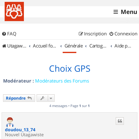
Menu
FAQ
Inscription
Connexion
UtagawaVTT (Randos VTT et VTTAE avec traces GPS)
Accueil forum
Générale
Cartographie et GPS
Aide pour l'achat d'un GPS
Choix GPS
Modérateur :
Modérateurs des Forums
Répondre
4 messages • Page
1
sur
1
doudou_13_74
Nouvel Utagawiste