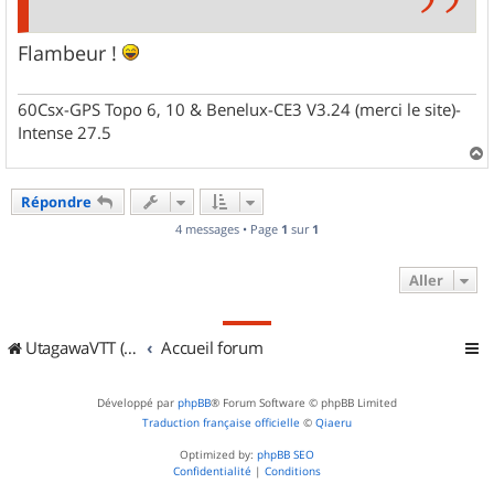
Flambeur !
60Csx-GPS Topo 6, 10 & Benelux-CE3 V3.24 (merci le site)-
Intense 27.5
a
u
Répondre
t
4 messages • Page
1
sur
1
Aller
UtagawaVTT (Randos VTT et VTTAE avec traces GPS)
Accueil forum
Développé par
phpBB
® Forum Software © phpBB Limited
Traduction française officielle
©
Qiaeru
Optimized by:
phpBB SEO
Confidentialité
|
Conditions