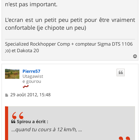
n'est pas important.
L'ecran est un petit peu petit pour être vraiment
confortable (je chipote un peu)
Specialized Rockhopper Comp + compteur Sigma DTS 1106
;o) et Dakota 20
a
u
Pierre57
t
Utagawist
e gourou
M
29 août 2012, 15:48
e
s
s
a
g
Spirou a écrit :
e
...quand tu cours à 12 km/h, ...