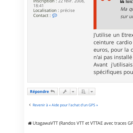
Inscription :
22 févr. 2008,
g
loic
18:41
e
Ma qu
Localisation :
précise
C
Contact :
sur u
o
n
t
a
J'utilise un Etr
c
ceinture cardio
t
e
euros, pour la 
r
n'ai pas install
c
o
Avant j'utilis
u
spécifiques pour
s
i
n
h
u
Répondre
b
e
3
Revenir à « Aide pour l'achat d'un GPS »
4
UtagawaVTT (Randos VTT et VTTAE avec traces GP