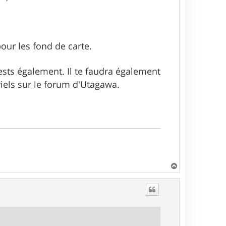
our les fond de carte.
tests également. Il te faudra également
riels sur le forum d'Utagawa.
H
a
u
t