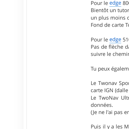
edge
Pour le
80
t
a
Bientôt un tutor
c
un plus moins 
t
e
Fond de carte 
r
G
i
edge
Pour le
51
b
f
Pas de flèche d
e
suivre le chemin
n
2
Tu peux égaleme
Le Twonav Sport
carte IGN (dall
Le TwoNav Ult
données.
(Je ne l'ai pas e
Puis il y a les 