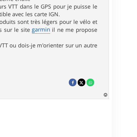
urs VTT dans le GPS pour je puisse le
ble avec les carte IGN.
oduits sont très légers pour le vélo et
garmin
s sur le site
il ne me propose
 VTT ou dois-je m'orienter sur un autre
H
a
u
t