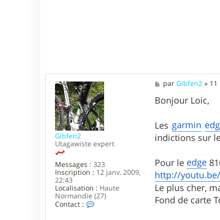
M
par
Gibfen2
»
11
e
s
Bonjour Loic,
s
a
g
garmin
edg
Les
e
Gibfen2
indictions sur l
Utagawiste expert
edge
Pour le
81
Messages :
323
Inscription :
12 janv. 2009,
http://youtu.b
22:43
Le plus cher, m
Localisation :
Haute
Normandie (27)
Fond de carte 
C
Contact :
o
n