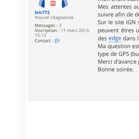
e
Mes attentes au
loic772
suivre afin de 
Nouvel Utagawiste
Sur le site IGN 
Messages :
3
peuvent êtres u
Inscription :
11 mars 2013,
15:13
edge
des
dans l
C
Contact :
o
Ma question est
n
type de GPS (bu
t
a
Merci d'avance
c
Bonne soirée.
t
e
r
l
o
i
c
7
7
2