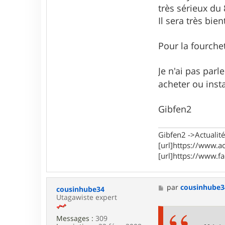
très sérieux du 
Il sera très bie
Pour la fourche
Je n'ai pas parl
acheter ou inst
Gibfen2
Gibfen2 ->Actualité,
[url]https://www.ac
[url]https://www.f
M
par
cousinhube3
cousinhube34
e
Utagawiste expert
s
s
Messages :
309
a