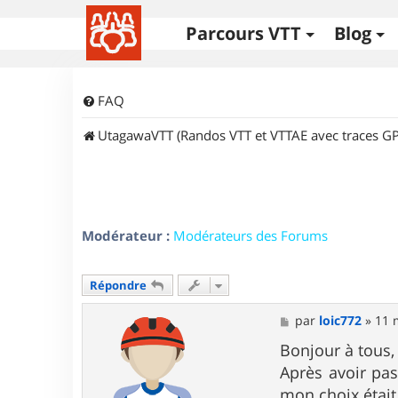
Parcours VTT
Blog
FAQ
UtagawaVTT (Randos VTT et VTTAE avec traces GP
Modérateur :
Modérateurs des Forums
Répondre
M
par
loic772
»
11 
e
s
Bonjour à tous,
s
Après avoir pa
a
g
mon choix était