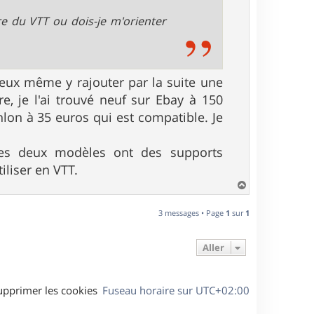
re du VTT ou dois-je m'orienter
u peux même y rajouter par la suite une
re, je l'ai trouvé neuf sur Ebay à 150
hlon à 35 euros qui est compatible. Je
. Les deux modèles ont des supports
iliser en VTT.
H
a
u
3 messages • Page
1
sur
1
t
Aller
upprimer les cookies
Fuseau horaire sur
UTC+02:00