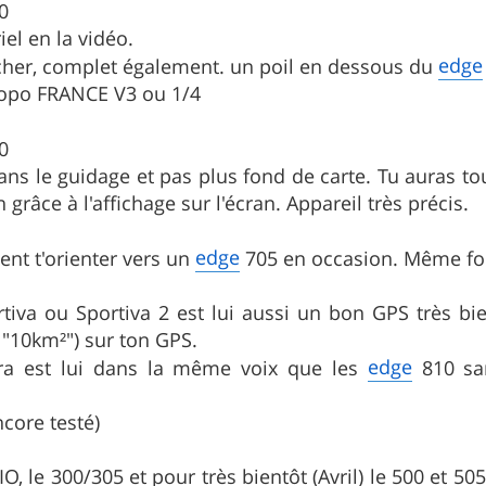
0
iel en la vidéo.
edge
cher, complet également. un poil en dessous du
Topo FRANCE V3 ou 1/4
0
ans le guidage et pas plus fond de carte. Tu auras t
 grâce à l'affichage sur l'écran. Appareil très précis.
edge
nt t'orienter vers un
705 en occasion. Même fo
iva ou Sportiva 2 est lui aussi un bon GPS très bien
e "10km²") sur ton GPS.
edge
ra est lui dans la même voix que les
810 san
ncore testé)
MIO, le 300/305 et pour très bientôt (Avril) le 500 et 