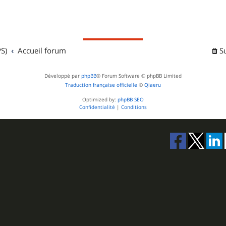
S)
Accueil forum
S
Développé par
phpBB
® Forum Software © phpBB Limited
Traduction française officielle
©
Qiaeru
Optimized by:
phpBB SEO
Confidentialité
|
Conditions