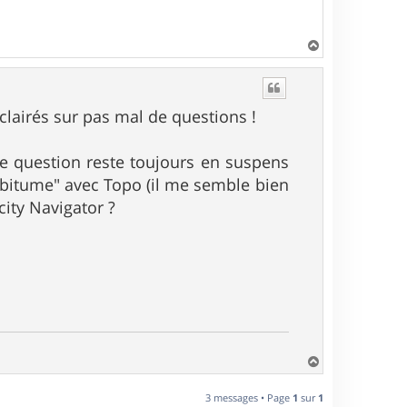
H
a
u
t
éclairés sur pas mal de questions !
e question reste toujours en suspens
 "bitume" avec Topo (il me semble bien
city Navigator ?
H
a
u
3 messages • Page
1
sur
1
t