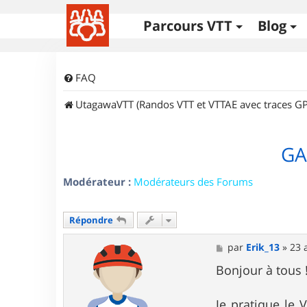
Parcours VTT
Blog
FAQ
UtagawaVTT (Randos VTT et VTTAE avec traces GP
GA
Modérateur :
Modérateurs des Forums
Répondre
M
par
Erik_13
»
23 
e
s
Bonjour à tous 
s
a
g
Je pratique le 