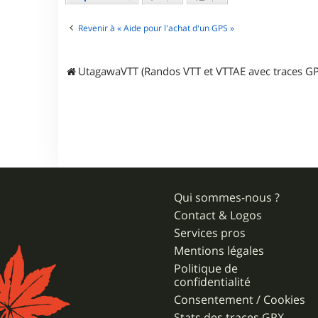
E
r
i
Revenir à « Aide pour l'achat d'un GPS »
k
_
1
UtagawaVTT (Randos VTT et VTTAE avec traces GP
3
Qui sommes-nous ?
Contact & Logos
Services pros
Mentions légales
Politique de
confidentialité
Consentement / Cookies
Stats des traces GPX