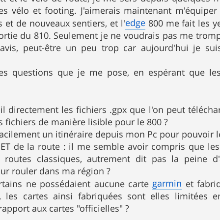
es vélo et footing. J'aimerais maintenant m'équipe
edge
 et de nouveaux sentiers, et l'
800 me fait les y
 sortie du 810. Seulement je ne voudrais pas me tromp
avis, peut-être un peu trop car aujourd'hui je s
les questions que je me pose, en espérant que le
-il directement les fichiers .gpx que l'on peut téléc
s fichiers de manière lisible pour le 800 ?
facilement un itinéraire depuis mon Pc pour pouvoir le
t ET de la route : il me semble avoir compris que le
s routes classiques, autrement dit pas la peine d
r rouler dans ma région ?
garmin
certains ne possédaient aucune carte
et fabri
s, les cartes ainsi fabriquées sont elles limitées e
 rapport aux cartes "officielles" ?