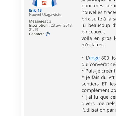
e
pour mes sorti
Erik_13
nouvelles traces
Nouvel Utagawiste
prix suite à la
Messages :
2
lu beaucoup d'
Inscription :
23 avr. 2013,
21:19
pinceaux...
C
Contact :
o
voila en gros 
n
m'éclairer :
t
a
c
edge
* L'
800 lit
t
e
qui convertit ce
r
* Puis-je créer 
E
r
* je fais du Vt
i
k
sentiers ET le
_
complément pou
1
3
* J'ai lu que 
divers logiciel
l'utilisation par