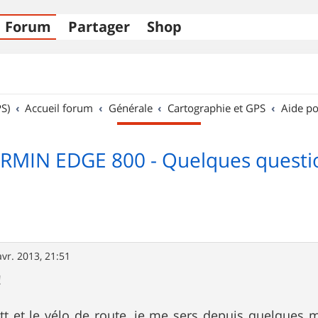
Forum
Partager
Shop
S)
Accueil forum
Générale
Cartographie et GPS
Aide po
RMIN EDGE 800 - Quelques questi
avr. 2013, 21:51
!
Vtt et le vélo de route, je me sers depuis quelques 