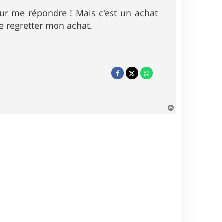
our me répondre ! Mais c'est un achat
de regretter mon achat.
H
a
u
t