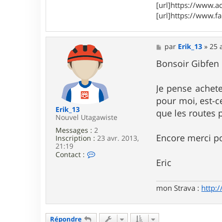
r
[url]https://www.ac
G
[url]https://www.f
i
b
f
e
M
par
Erik_13
»
25 
n
e
2
s
Bonsoir Gibfen 
s
a
g
Je pense achet
e
pour moi, est-c
Erik_13
que les routes 
Nouvel Utagawiste
Messages :
2
Encore merci po
Inscription :
23 avr. 2013,
21:19
C
Contact :
Eric
o
n
t
a
mon Strava :
http:
c
t
e
r
Répondre