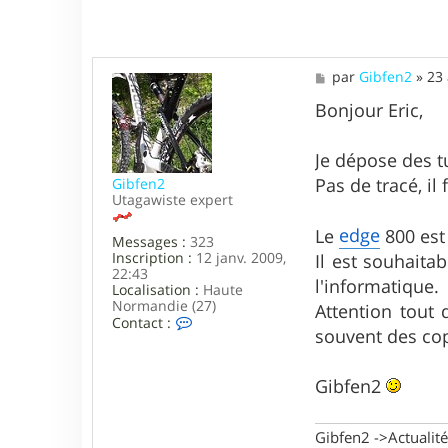
M
par
Gibfen2
»
23 
e
s
Bonjour Eric,
s
a
g
Je dépose des t
e
Pas de tracé, il
Gibfen2
Utagawiste expert
edge
Le
800 est
Messages :
323
Inscription :
12 janv. 2009,
Il est souhaita
22:43
l'informatique.
Localisation :
Haute
Normandie (27)
Attention tout
C
Contact :
souvent des cop
o
n
t
Gibfen2
a
c
t
e
Gibfen2 ->Actualité,