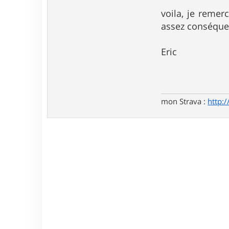
voila, je remer
assez conséquent
Eric
mon Strava :
http: