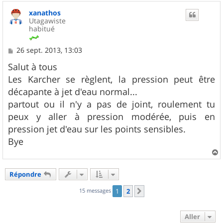
u
xanathos
t
Utagawiste
habitué
M
26 sept. 2013, 13:03
e
s
Salut à tous
s
Les Karcher se règlent, la pression peut être
a
g
décapante à jet d'eau normal...
e
partout ou il n'y a pas de joint, roulement tu
peux y aller à pression modérée, puis en
pression jet d'eau sur les points sensibles.
Bye
a
u
Répondre
t
15 messages
1
2
Suivant
Aller