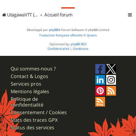
UtagawaVTT (Randos VTT et VTTAE avec traces GPS)
Accueil forum
Développé par
phpBB
® Forum Software © phpBB Limited
Traduction française officielle
©
Qiaeru
Optimized by:
phpBB SEO
Confidentialité
|
Conditions
Qui sommes-nous ?
Contact & Logos
Services pros
Mentions légales
Politique de
confidentialité
Consentement / Cookies
Stats des traces GPX
Status des services