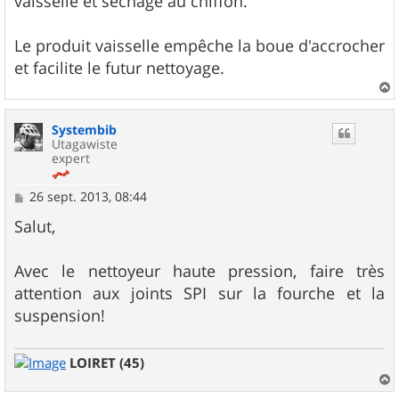
vaisselle et séchage au chiffon.
e
Le produit vaisselle empêche la boue d'accrocher
et facilite le futur nettoyage.
a
u
Systembib
t
Utagawiste
expert
M
26 sept. 2013, 08:44
e
s
Salut,
s
a
g
Avec le nettoyeur haute pression, faire très
e
attention aux joints SPI sur la fourche et la
suspension!
LOIRET (45)
a