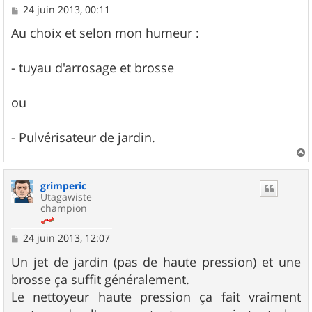
M
24 juin 2013, 00:11
e
s
Au choix et selon mon humeur :
s
a
g
- tuyau d'arrosage et brosse
e
ou
- Pulvérisateur de jardin.
a
u
grimperic
t
Utagawiste
champion
M
24 juin 2013, 12:07
e
s
Un jet de jardin (pas de haute pression) et une
s
brosse ça suffit généralement.
a
g
Le nettoyeur haute pression ça fait vraiment
e