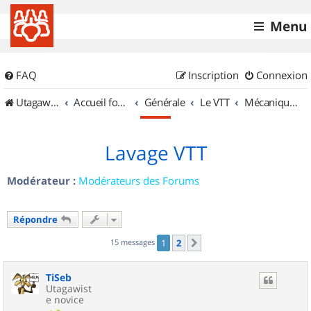
Menu
FAQ
Inscription
Connexion
UtagawaVTT (Randos VTT et VTTAE avec traces GPS)
Accueil forum
Générale
Le VTT
Mécanique et Entretiens
Lavage VTT
Modérateur :
Modérateurs des Forums
Répondre
15 messages
1
2
Suivant
TiSeb
Utagawist
e novice