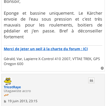
s
Bonsoir,
s
a
g
Eponge et bassine uniquement. Le Kärcher
e
envoie de l'eau sous pression et c'est très
mauvais pour les roulements, boitiers de
pédalier et j'en passe. Bref à déconseiller
fortement
Merci de jeter un oeil à la charte du forum : ICI
Gérald, Var, Lapierre X-Control 410 2007, VTTAE TREK, GPS
Oregon 600
a
u
t
TricotRaye
Utagawiste accro
M
19 juin 2013, 23:15
e