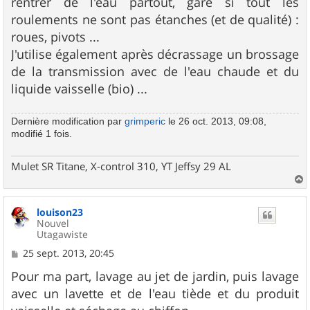
rentrer de l'eau partout, gare si tout les
roulements ne sont pas étanches (et de qualité) :
roues, pivots ...
J'utilise également après décrassage un brossage
de la transmission avec de l'eau chaude et du
liquide vaisselle (bio) ...
Dernière modification par
grimperic
le 26 oct. 2013, 09:08,
modifié 1 fois.
Mulet SR Titane, X-control 310, YT Jeffsy 29 AL
a
u
louison23
t
Nouvel
Utagawiste
M
25 sept. 2013, 20:45
e
s
Pour ma part, lavage au jet de jardin, puis lavage
s
avec un lavette et de l'eau tiède et du produit
a
g