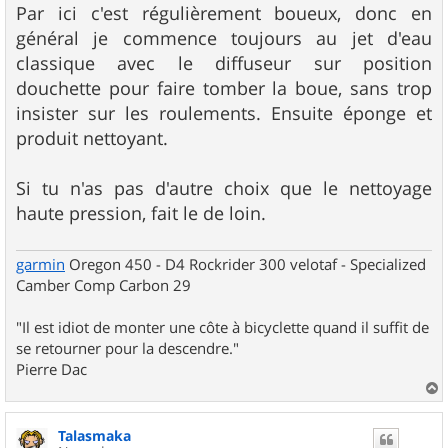
s
Par ici c'est régulièrement boueux, donc en
s
général je commence toujours au jet d'eau
a
g
classique avec le diffuseur sur position
e
douchette pour faire tomber la boue, sans trop
insister sur les roulements. Ensuite éponge et
produit nettoyant.
Si tu n'as pas d'autre choix que le nettoyage
haute pression, fait le de loin.
garmin
Oregon 450 - D4 Rockrider 300 velotaf - Specialized
Camber Comp Carbon 29
"Il est idiot de monter une côte à bicyclette quand il suffit de
se retourner pour la descendre."
Pierre Dac
a
u
Talasmaka
t