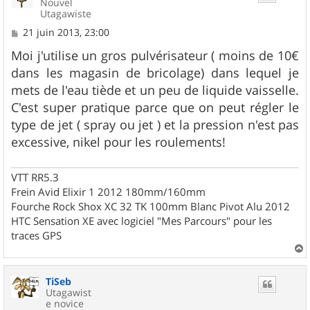
Nouvel
Utagawiste
M
21 juin 2013, 23:00
e
s
Moi j'utilise un gros pulvérisateur ( moins de 10€
s
dans les magasin de bricolage) dans lequel je
a
g
mets de l'eau tiède et un peu de liquide vaisselle.
e
C'est super pratique parce que on peut régler le
type de jet ( spray ou jet ) et la pression n'est pas
excessive, nikel pour les roulements!
VTT RR5.3
Frein Avid Elixir 1 2012 180mm/160mm
Fourche Rock Shox XC 32 TK 100mm Blanc Pivot Alu 2012
HTC Sensation XE avec logiciel "Mes Parcours" pour les
traces GPS
a
u
TiSeb
t
Utagawist
e novice