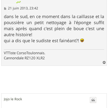
M
21 juin 2013, 23:42
e
s
dans le sud, en ce moment dans la caillasse et la
s
poussière un petit nettoyage à l'éponge suffit
a
g
mais après quand c'est plein de boue c'est une
e
autre histoire!
qui a dis que le sudiste est fainéant?!
VTTiste CorsoToulonnais.
Cannondale RZ120 XLR2
a
u
t
Jojo le Rock