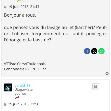
M
19 juin 2013, 21:43
e
s
Bonjour à tous,
s
a
g
que pensez vous du lavage au jet (karcher)? Peut-
e
on l'utiliser fréquemment ou faut-il privilégier
l'éponge et la bassine?
VTTiste CorsoToulonnais.
Cannondale RZ120 XLR2
a
u
gerald_83
t
Utagawiste
gourou
M
19 juin 2013, 21:56
e