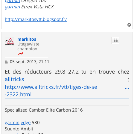
garmin
Oregon 700
garmin
Etrex Vista HCX
http://markitosvtt.blogspot.fr/
a
u
markitos
t
Utagawiste
champion
M
05 sept. 2013, 21:11
e
s
Et des réducteurs 29.8 27.2 tu en trouve chez
s
alltricks
:
a
g
http://www.alltricks.fr/vtt/tiges-de-se ...
e
-2322.html
Specialized Camber Elite Carbon 2016
garmin
edge
530
Suunto Ambit