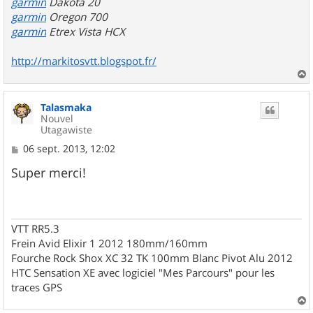
garmin
Dakota 20
garmin
Oregon 700
garmin
Etrex Vista HCX
http://markitosvtt.blogspot.fr/
a
u
Talasmaka
t
Nouvel
Utagawiste
M
06 sept. 2013, 12:02
e
s
Super merci!
s
a
g
e
VTT RR5.3
Frein Avid Elixir 1 2012 180mm/160mm
Fourche Rock Shox XC 32 TK 100mm Blanc Pivot Alu 2012
HTC Sensation XE avec logiciel "Mes Parcours" pour les
traces GPS
a