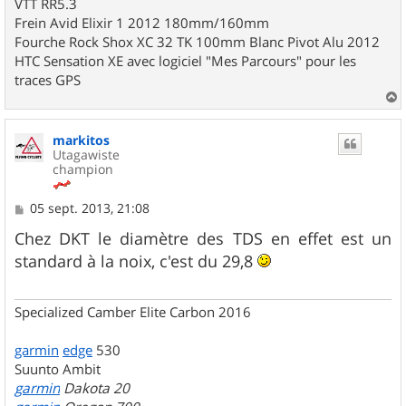
VTT RR5.3
Frein Avid Elixir 1 2012 180mm/160mm
Fourche Rock Shox XC 32 TK 100mm Blanc Pivot Alu 2012
HTC Sensation XE avec logiciel "Mes Parcours" pour les
traces GPS
a
u
markitos
t
Utagawiste
champion
M
05 sept. 2013, 21:08
e
s
Chez DKT le diamètre des TDS en effet est un
s
standard à la noix, c'est du 29,8
a
g
e
Specialized Camber Elite Carbon 2016
garmin
edge
530
Suunto Ambit
garmin
Dakota 20