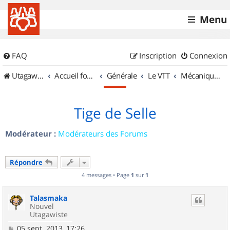
Menu
FAQ
Inscription
Connexion
UtagawaVTT (Randos VTT et VTTAE avec traces GPS)
Accueil forum
Générale
Le VTT
Mécanique et Entretiens
Tige de Selle
Modérateur :
Modérateurs des Forums
Répondre
4 messages • Page
1
sur
1
Talasmaka
Nouvel
Utagawiste
M
05 sept. 2013, 17:26