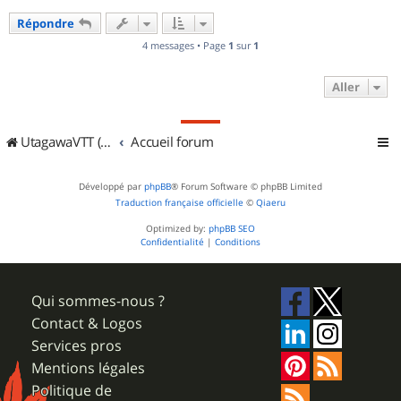
u
Répondre
t
4 messages • Page
1
sur
1
Aller
UtagawaVTT (Randos VTT et VTTAE avec traces GPS)
Accueil forum
Développé par
phpBB
® Forum Software © phpBB Limited
Traduction française officielle
©
Qiaeru
Optimized by:
phpBB SEO
Confidentialité
|
Conditions
Qui sommes-nous ?
Contact & Logos
Services pros
Mentions légales
Politique de