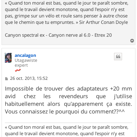
« Quand ton moral est bas, quand le jour te paraît sombre,
quand le travail devient monotone, quand l’espoir n’y est
pas, grimpe sur un vélo et roule sans penser à autre chose
que le chemin que tu empruntes. » Sir Arthur Conan Doyle
Canyon spectral ex - Canyon nerve al 6.0 - Etrex 20
a
u
ancalagon
t
Utagawiste
expert
M
26 oct. 2013, 15:52
e
s
Impossible de trouver des adaptateurs +20 mm
s
avid chez les revendeurs que j'utilise
a
g
habituellement alors qu'apparement ça existe.
e
Vous connaissez le pourquoi du comment??^^
« Quand ton moral est bas, quand le jour te paraît sombre,
quand le travail devient monotone, quand l’espoir n’y est