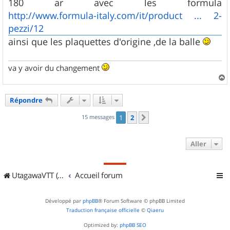
180 ar avec les formula
http://www.formula-italy.com/it/product ... 2-
pezzi/12
ainsi que les plaquettes d'origine ,de la balle
va y avoir du changement
a
u
Répondre
t
15 messages
1
2
Suivant
Aller
UtagawaVTT (Randos VTT et VTTAE avec traces GPS)
Accueil forum
Développé par
phpBB
® Forum Software © phpBB Limited
Traduction française officielle
©
Qiaeru
Optimized by:
phpBB SEO