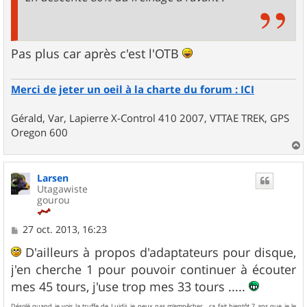
Pas plus car après c'est l'OTB
Merci de jeter un oeil à la charte du forum : ICI
Gérald, Var, Lapierre X-Control 410 2007, VTTAE TREK, GPS
Oregon 600
a
u
Larsen
t
Utagawiste
gourou
M
27 oct. 2013, 16:23
e
s
D'ailleurs à propos d'adaptateurs pour disque,
s
j'en cherche 1 pour pouvoir continuer à écouter
a
g
mes 45 tours, j'use trop mes 33 tours .....
e
Désolé quand je vois la truffe de Luidji, je peux pas m'empêcher , ça fait bientôt 7 ans que je le