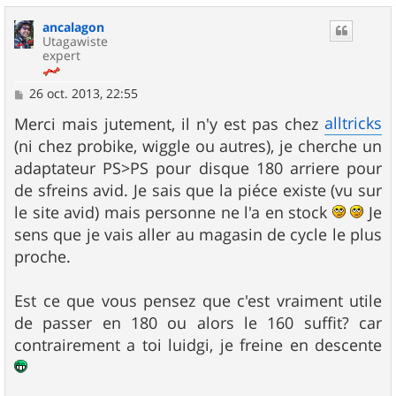
u
ancalagon
t
Utagawiste
expert
M
26 oct. 2013, 22:55
e
s
alltricks
Merci mais jutement, il n'y est pas chez
s
(ni chez probike, wiggle ou autres), je cherche un
a
g
adaptateur PS>PS pour disque 180 arriere pour
e
de sfreins avid. Je sais que la piéce existe (vu sur
le site avid) mais personne ne l'a en stock
Je
sens que je vais aller au magasin de cycle le plus
proche.
Est ce que vous pensez que c'est vraiment utile
de passer en 180 ou alors le 160 suffit? car
contrairement a toi luidgi, je freine en descente