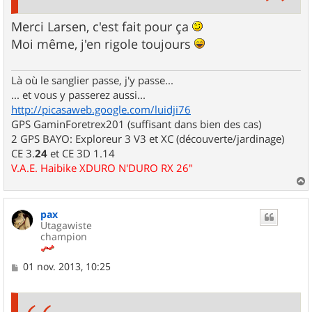
Merci Larsen, c'est fait pour ça
Moi même, j'en rigole toujours
Là où le sanglier passe, j'y passe...
... et vous y passerez aussi...
http://picasaweb.google.com/luidji76
GPS GaminForetrex201 (suffisant dans bien des cas)
2 GPS BAYO: Exploreur 3 V3 et XC (découverte/jardinage)
CE 3.
24
et CE 3D 1.14
V.A.E. Haibike XDURO N'DURO RX 26"
a
u
pax
t
Utagawiste
champion
M
01 nov. 2013, 10:25
e
s
s
a