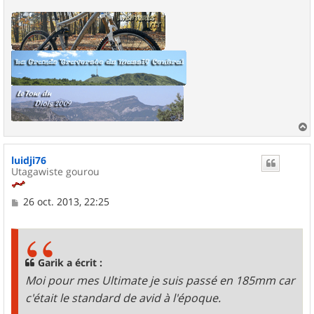
a
u
luidji76
t
Utagawiste gourou
M
26 oct. 2013, 22:25
e
s
s
a
g
Garik a écrit :
e
Moi pour mes Ultimate je suis passé en 185mm car
c'était le standard de avid à l'époque.