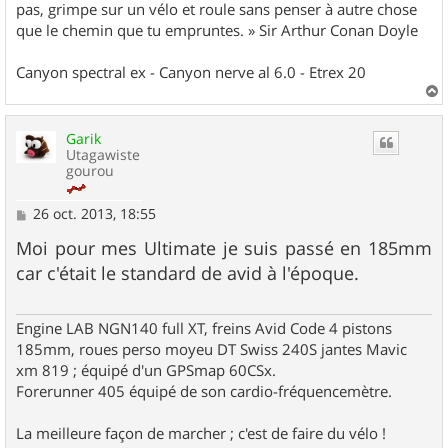
pas, grimpe sur un vélo et roule sans penser à autre chose
que le chemin que tu empruntes. » Sir Arthur Conan Doyle
Canyon spectral ex - Canyon nerve al 6.0 - Etrex 20
a
u
Garik
t
Utagawiste
gourou
M
26 oct. 2013, 18:55
e
s
Moi pour mes Ultimate je suis passé en 185mm
s
car c'était le standard de avid à l'époque.
a
g
e
Engine LAB NGN140 full XT, freins Avid Code 4 pistons
185mm, roues perso moyeu DT Swiss 240S jantes Mavic
xm 819 ; équipé d'un GPSmap 60CSx.
Forerunner 405 équipé de son cardio-fréquencemètre.
La meilleure façon de marcher ; c'est de faire du vélo !