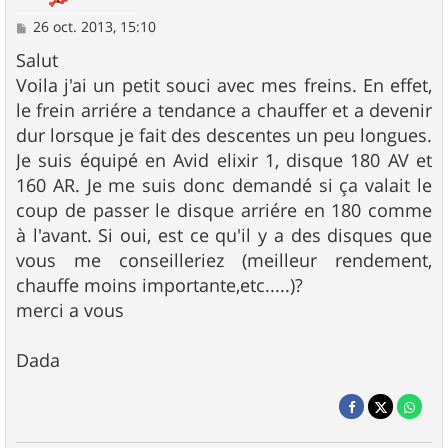
M
26 oct. 2013, 15:10
e
s
Salut
s
Voila j'ai un petit souci avec mes freins. En effet,
a
g
le frein arriére a tendance a chauffer et a devenir
e
dur lorsque je fait des descentes un peu longues.
Je suis équipé en Avid elixir 1, disque 180 AV et
160 AR. Je me suis donc demandé si ça valait le
coup de passer le disque arriére en 180 comme
à l'avant. Si oui, est ce qu'il y a des disques que
vous me conseilleriez (meilleur rendement,
chauffe moins importante,etc.....)?
merci a vous
Dada