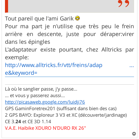
Tout pareil que l'ami Garik
Pour ma part je n'utilise que très peu le frein
arrière en descente, juste pour déraper:virer
dans les épingles
L'adaptateur existe pourtant, chez Alltricks par
exemple:
http://www.alltricks.fr/vtt/freins/adap ...
e&keyword=
Là où le sanglier passe, j'y passe...
... et vous y passerez aussi...
http://picasaweb.google.com/luidji76
GPS GaminForetrex201 (suffisant dans bien des cas)
2 GPS BAYO: Exploreur 3 V3 et XC (découverte/jardinage)
CE 3.
24
et CE 3D 1.14
V.A.E. Haibike XDURO N'DURO RX 26"
a