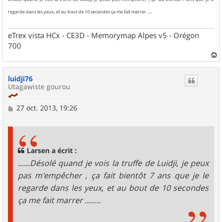
regarde dans les yeux, et au bout de 10 secondes ça me fait marrer .....
eTrex vista HCx - CE3D - Memorymap Alpes v5 - Orégon
700
a
u
luidji76
t
Utagawiste gourou
M
27 oct. 2013, 19:26
e
s
s
a
g
Larsen a écrit :
e
......Désolé quand je vois la truffe de Luidji, je peux
pas m'empêcher , ça fait bientôt 7 ans que je le
regarde dans les yeux, et au bout de 10 secondes
ça me fait marrer ........