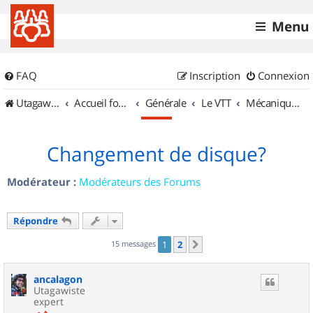
Menu
FAQ
Inscription
Connexion
UtagawaVTT (Randos VTT et VTTAE avec traces GPS)
Accueil forum
Générale
Le VTT
Mécanique et Entretiens
Changement de disque?
Modérateur :
Modérateurs des Forums
Répondre
15 messages
1
2
Suivant
ancalagon
Utagawiste
expert