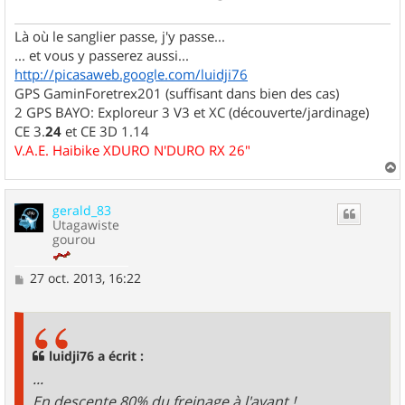
Là où le sanglier passe, j'y passe...
... et vous y passerez aussi...
http://picasaweb.google.com/luidji76
GPS GaminForetrex201 (suffisant dans bien des cas)
2 GPS BAYO: Exploreur 3 V3 et XC (découverte/jardinage)
CE 3.
24
et CE 3D 1.14
V.A.E. Haibike XDURO N'DURO RX 26"
a
u
gerald_83
t
Utagawiste
gourou
M
27 oct. 2013, 16:22
e
s
s
a
g
luidji76 a écrit :
e
...
En descente 80% du freinage à l'avant !