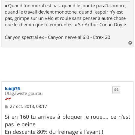
« Quand ton moral est bas, quand le jour te paraît sombre,
quand le travail devient monotone, quand l’espoir n’y est
pas, grimpe sur un vélo et roule sans penser à autre chose
que le chemin que tu empruntes. » Sir Arthur Conan Doyle
Canyon spectral ex - Canyon nerve al 6.0 - Etrex 20
a
u
t
luidji76
Utagawiste gourou
M
27 oct. 2013, 08:17
e
s
Si en 160 tu arrives à bloquer le roue.... ce n'est
s
pas le peine
a
g
En descente 80% du freinage à l'avant !
e