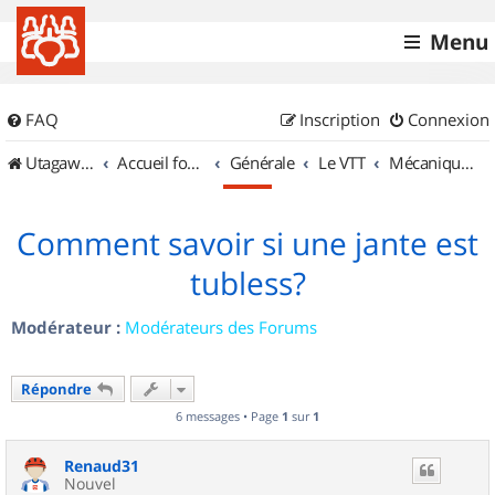
Menu
FAQ
Inscription
Connexion
UtagawaVTT (Randos VTT et VTTAE avec traces GPS)
Accueil forum
Générale
Le VTT
Mécanique et Entretiens
Comment savoir si une jante est
tubless?
Modérateur :
Modérateurs des Forums
Répondre
6 messages • Page
1
sur
1
Renaud31
Nouvel