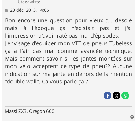
Utagawiste
M
20 déc. 2013, 14:05
e
s
Bon encore une question pour vieux c... désolé
s
mais à l'époque ça n'existait pas et j'ai
a
g
l'impression d'avoir raté pas mal d'épisodes.
e
J'envisage d'équiper mon VTT de pneus Tubeless
ça a l'air pas mal comme avancée technique.
Mais comment savoir si les jantes montées sur
mon vélo acceptent ce type de pneu?? Aucune
indication sur ma jante en dehors de la mention
"double wall". Ca vous parle ça ?
Massi ZX3. Oregon 600.
a
u
t