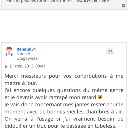
"Plus tu pédales moins vite, moins t'avances plus vite"
a
u
t
Renaud31
Nouvel
Utagawiste
M
21 déc. 2013, 09:41
e
s
Merci messieurs pour vos contributions à me
s
mettre à jour.
a
g
J'ai encore quelques questions du même genre
e
et je devrais avoir rattrapé mon retard
Je vais donc concernant mes jantes rester pour le
moment avec de bonnes vieilles chambres à air.
On verra à l'usage si j'ai vraiment besoin de
bidouiller un truc pour le passage en tubeless.