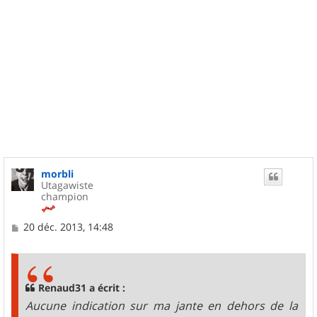
morbli
Utagawiste
champion
M
20 déc. 2013, 14:48
e
s
s
a
g
Renaud31 a écrit :
e
Aucune indication sur ma jante en dehors de la