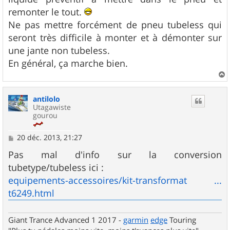
remonter le tout.
Ne pas mettre forcément de pneu tubeless qui
seront très difficile à monter et à démonter sur
une jante non tubeless.
En général, ça marche bien.
a
u
antilolo
t
Utagawiste
gourou
M
20 déc. 2013, 21:27
e
s
Pas mal d'info sur la conversion
s
tubetype/tubeless ici :
a
g
equipements-accessoires/kit-transformat ...
e
t6249.html
Giant Trance Advanced 1 2017 -
garmin
edge
Touring