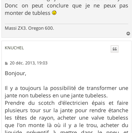
e
Donc on peut conclure que je ne peux pas
monter de tubless
Massi ZX3. Oregon 600.
a
u
KNUCHEL
t
M
20 déc. 2013, 19:03
e
s
Bonjour,
s
a
g
Il y a toujours la possibilité de transformer une
e
jante non tubeless en une jante tubeless.
Prendre du scotch d'électricien épais et faire
plusieurs tour sur la jante pour rendre étanche
les têtes de rayon, acheter une valve tubeless
que l'on monte là où il y a le trou, acheter du
liquide préventif à mettre dans le pneu et