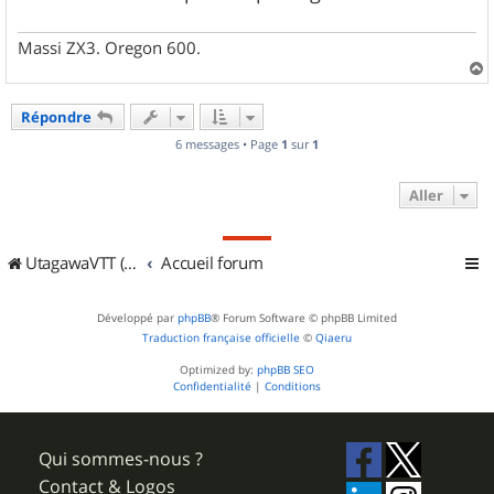
Massi ZX3. Oregon 600.
a
u
Répondre
t
6 messages • Page
1
sur
1
Aller
UtagawaVTT (Randos VTT et VTTAE avec traces GPS)
Accueil forum
Développé par
phpBB
® Forum Software © phpBB Limited
Traduction française officielle
©
Qiaeru
Optimized by:
phpBB SEO
Confidentialité
|
Conditions
Qui sommes-nous ?
Contact & Logos