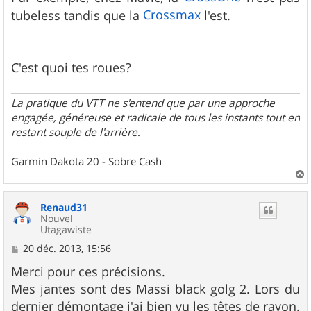
Crossmax
tubeless tandis que la
l'est.
C'est quoi tes roues?
La pratique du VTT ne s'entend que par une approche
engagée, généreuse et radicale de tous les instants tout en
restant souple de l'arrière
.
Garmin Dakota 20 - Sobre Cash
a
u
Renaud31
t
Nouvel
Utagawiste
M
20 déc. 2013, 15:56
e
s
Merci pour ces précisions.
s
Mes jantes sont des Massi black golg 2. Lors du
a
g
dernier démontage j'ai bien vu les têtes de rayon.