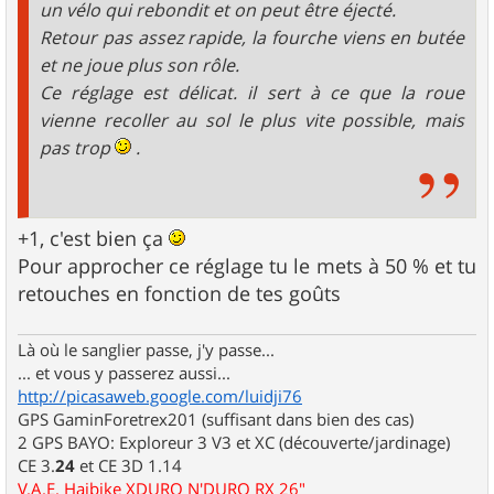
un vélo qui rebondit et on peut être éjecté.
Retour pas assez rapide, la fourche viens en butée
et ne joue plus son rôle.
Ce réglage est délicat. il sert à ce que la roue
vienne recoller au sol le plus vite possible, mais
pas trop
.
+1, c'est bien ça
Pour approcher ce réglage tu le mets à 50 % et tu
retouches en fonction de tes goûts
Là où le sanglier passe, j'y passe...
... et vous y passerez aussi...
http://picasaweb.google.com/luidji76
GPS GaminForetrex201 (suffisant dans bien des cas)
2 GPS BAYO: Exploreur 3 V3 et XC (découverte/jardinage)
CE 3.
24
et CE 3D 1.14
V.A.E. Haibike XDURO N'DURO RX 26"