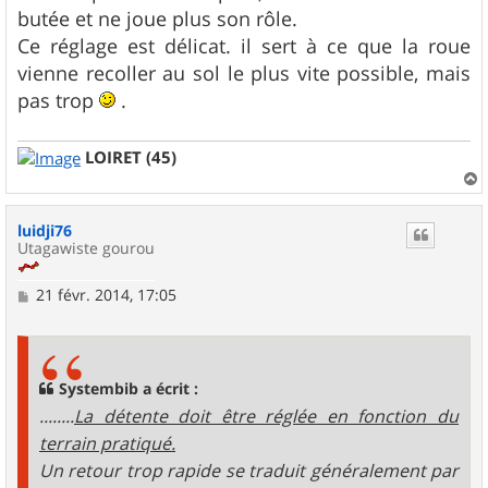
butée et ne joue plus son rôle.
Ce réglage est délicat. il sert à ce que la roue
vienne recoller au sol le plus vite possible, mais
pas trop
.
LOIRET (45)
a
u
luidji76
t
Utagawiste gourou
M
21 févr. 2014, 17:05
e
s
s
a
g
Systembib a écrit :
e
........
La détente doit être réglée en fonction du
terrain pratiqué.
Un retour trop rapide se traduit généralement par