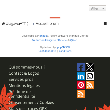
Aller
UtagawaVTT (Randos VTT et VTTAE avec traces GPS)
Accueil forum
Développé par
phpBB
® Forum Software © phpBB Limited
Traduction française officielle
©
Qiaeru
Optimized by:
phpBB SEO
Confidentialité
|
Conditions
Qui sommes-nous ?
Contact & Logos
Services pros
Mentions légales
Politique de
confidentialité
Consentement / Cookies
Stats des traces GPX