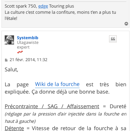
Scott spark 750,
edge
Touring plus
La culture c'est comme la confiture, moins t'en a plus tu
l'étale!
a
u
Systembib
t
Utagawiste
expert
M
21 févr. 2014, 11:32
e
s
Salut,
s
a
g
Wiki de la fourche
La page
est très bien
e
expliquée. Ça donne déjà une bonne base.
Précontrainte / SAG / Affaissement
= Dureté
(réglage par la pression d'air injectée dans la fourche en
haut à gauche)
Détente
= Vitesse de retour de la fourche à sa