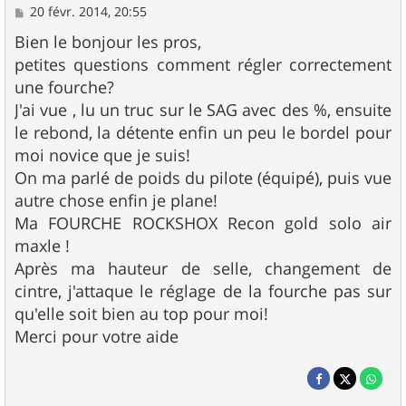
M
20 févr. 2014, 20:55
e
s
Bien le bonjour les pros,
s
petites questions comment régler correctement
a
g
une fourche?
e
J'ai vue , lu un truc sur le SAG avec des %, ensuite
le rebond, la détente enfin un peu le bordel pour
moi novice que je suis!
On ma parlé de poids du pilote (équipé), puis vue
autre chose enfin je plane!
Ma FOURCHE ROCKSHOX Recon gold solo air
maxle !
Après ma hauteur de selle, changement de
cintre, j'attaque le réglage de la fourche pas sur
qu'elle soit bien au top pour moi!
Merci pour votre aide