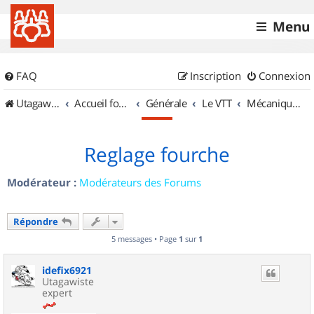
Menu
FAQ
Inscription
Connexion
UtagawaVTT (Randos VTT et VTTAE avec traces GPS)
Accueil forum
Générale
Le VTT
Mécanique et Entretiens
Reglage fourche
Modérateur :
Modérateurs des Forums
Répondre
5 messages • Page
1
sur
1
idefix6921
Utagawiste
expert