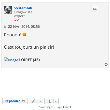
u
Systembib
t
Utagawiste
expert
M
22 févr. 2014, 08:56
e
s
Rhoooo!
s
a
g
C'est toujours un plaisir!
e
LOIRET (45)
a
u
t
Répondre
5 messages • Page
1
sur
1