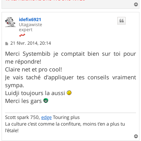
a
u
idefix6921
t
Utagawiste
expert
M
21 févr. 2014, 20:14
e
s
Merci Systembib je comptait bien sur toi pour
s
me répondre!
a
g
Claire net et pro cool!
e
Je vais taché d'appliquer tes conseils vraiment
sympa.
Luidji toujours la aussi
Merci les gars
Scott spark 750,
edge
Touring plus
La culture c'est comme la confiture, moins t'en a plus tu
l'étale!
a