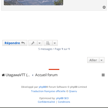
a
u
t
Répondre
5 messages • Page
1
sur
1
Aller
UtagawaVTT (Randos VTT et VTTAE avec traces GPS)
Accueil forum
Développé par
phpBB
® Forum Software © phpBB Limited
Traduction française officielle
©
Qiaeru
Optimized by:
phpBB SEO
Confidentialité
|
Conditions