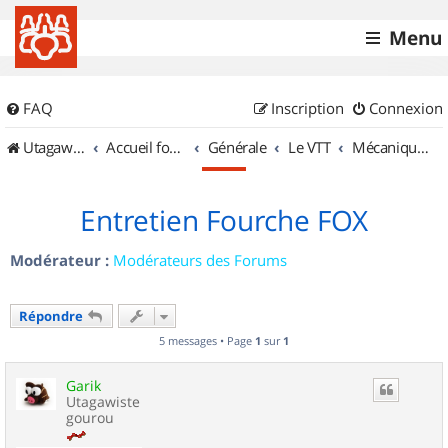
Menu
FAQ
Inscription
Connexion
UtagawaVTT (Randos VTT et VTTAE avec traces GPS)
Accueil forum
Générale
Le VTT
Mécanique et Entretiens
Entretien Fourche FOX
Modérateur :
Modérateurs des Forums
Répondre
5 messages • Page
1
sur
1
Garik
Utagawiste
gourou