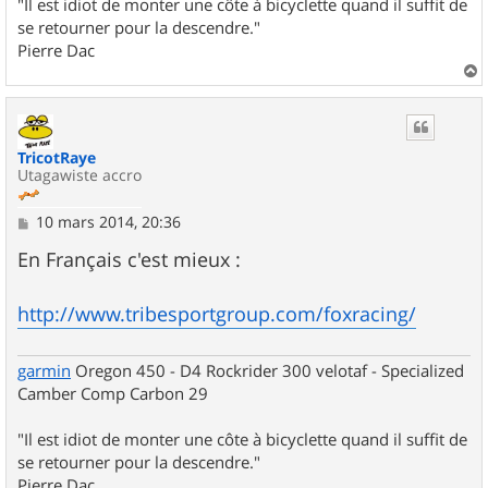
"Il est idiot de monter une côte à bicyclette quand il suffit de
se retourner pour la descendre."
Pierre Dac
a
u
t
TricotRaye
Utagawiste accro
M
10 mars 2014, 20:36
e
s
En Français c'est mieux :
s
a
g
http://www.tribesportgroup.com/foxracing/
e
garmin
Oregon 450 - D4 Rockrider 300 velotaf - Specialized
Camber Comp Carbon 29
"Il est idiot de monter une côte à bicyclette quand il suffit de
se retourner pour la descendre."
Pierre Dac