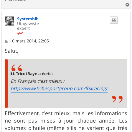
a
u
Systembib
t
Utagawiste
expert
M
10 mars 2014, 22:05
e
s
Salut,
s
a
g
e
TricotRaye a écrit :
En Français c'est mieux :
http://www.tribesportgroup.com/foxracing/
Effectivement, c'est mieux, mais les informations
ne sont pas mises à jour chaque année. Les
volumes d'huile (même s'ils ne varient que très