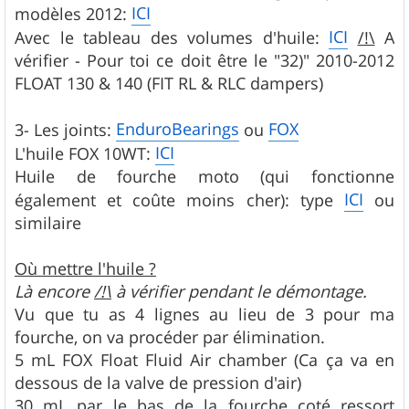
ICI
modèles 2012:
ICI
Avec le tableau des volumes d'huile:
/!\
A
vérifier - Pour toi ce doit être le "32)" 2010-2012
FLOAT 130 & 140 (FIT RL & RLC dampers)
EnduroBearings
FOX
3- Les joints:
ou
ICI
L'huile FOX 10WT:
Huile de fourche moto (qui fonctionne
ICI
également et coûte moins cher): type
ou
similaire
Où mettre l'huile ?
Là encore
/!\
à vérifier pendant le démontage.
Vu que tu as 4 lignes au lieu de 3 pour ma
fourche, on va procéder par élimination.
5 mL FOX Float Fluid Air chamber (Ca ça va en
dessous de la valve de pression d'air)
30 mL par le bas de la fourche coté ressort