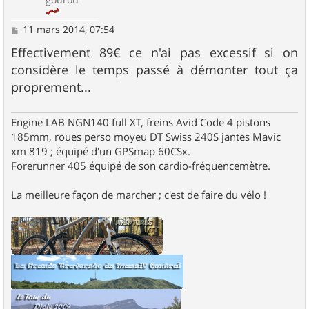
M
11 mars 2014, 07:54
e
s
Effectivement 89€ ce n'ai pas excessif si on
s
considère le temps passé à démonter tout ça
a
g
proprement...
e
Engine LAB NGN140 full XT, freins Avid Code 4 pistons
185mm, roues perso moyeu DT Swiss 240S jantes Mavic
xm 819 ; équipé d'un GPSmap 60CSx.
Forerunner 405 équipé de son cardio-fréquencemètre.
La meilleure façon de marcher ; c'est de faire du vélo !