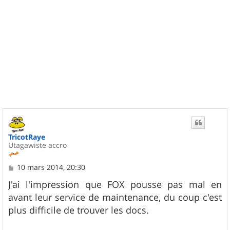
TricotRaye
Utagawiste accro
M
10 mars 2014, 20:30
e
s
J'ai l'impression que FOX pousse pas mal en
s
avant leur service de maintenance, du coup c'est
a
g
plus difficile de trouver les docs.
e