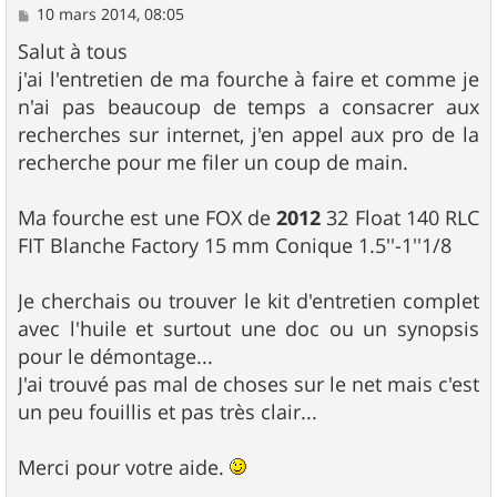
M
10 mars 2014, 08:05
e
s
Salut à tous
s
j'ai l'entretien de ma fourche à faire et comme je
a
g
n'ai pas beaucoup de temps a consacrer aux
e
recherches sur internet, j'en appel aux pro de la
recherche pour me filer un coup de main.
Ma fourche est une FOX de
2012
32 Float 140 RLC
FIT Blanche Factory 15 mm Conique 1.5''-1''1/8
Je cherchais ou trouver le kit d'entretien complet
avec l'huile et surtout une doc ou un synopsis
pour le démontage...
J'ai trouvé pas mal de choses sur le net mais c'est
un peu fouillis et pas très clair...
Merci pour votre aide.