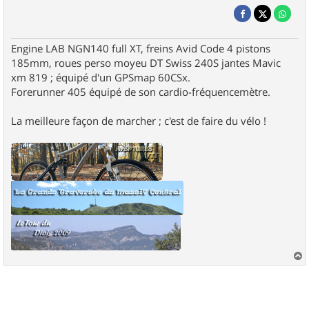
Engine LAB NGN140 full XT, freins Avid Code 4 pistons
185mm, roues perso moyeu DT Swiss 240S jantes Mavic
xm 819 ; équipé d'un GPSmap 60CSx.
Forerunner 405 équipé de son cardio-fréquencemètre.
La meilleure façon de marcher ; c'est de faire du vélo !
a
u
t