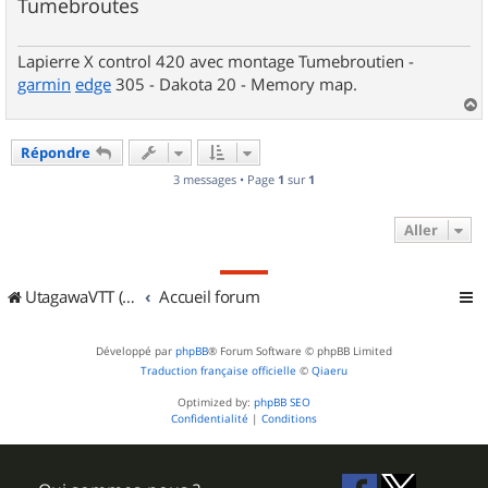
Tumebroutes
Lapierre X control 420 avec montage Tumebroutien -
garmin
edge
305 - Dakota 20 - Memory map.
a
u
Répondre
t
3 messages • Page
1
sur
1
Aller
UtagawaVTT (Randos VTT et VTTAE avec traces GPS)
Accueil forum
Développé par
phpBB
® Forum Software © phpBB Limited
Traduction française officielle
©
Qiaeru
Optimized by:
phpBB SEO
Confidentialité
|
Conditions