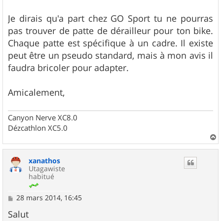
a
g
Je dirais qu'a part chez GO Sport tu ne pourras
e
pas trouver de patte de dérailleur pour ton bike.
Chaque patte est spécifique à un cadre. Il existe
peut être un pseudo standard, mais à mon avis il
faudra bricoler pour adapter.
Amicalement,
Canyon Nerve XC8.0
Dézcathlon XC5.0
a
u
xanathos
t
Utagawiste
habitué
M
28 mars 2014, 16:45
e
s
Salut
s