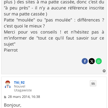
plus ) des sites à ma patte cassée, donc c'est du
"à peu près" - il n'y a aucune référence inscrite
sur ma patte cassée )
Patte "moulée" ou "pas moulée" : différences ?
c'est quoi le mieux ?
Merci pour vos conseils ! et n'hésitez pas à
m'informer de "tout ce qu'il faut savoir sur ce
sujet"
Pierrot
a
u
Titi_92
t
Nouvel
Utagawiste
M
28 mars 2014, 16:38
e
s
Bonjour,
s