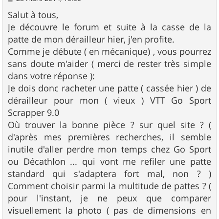
e
s
Salut à tous,
s
Je découvre le forum et suite à la casse de la
a
g
patte de mon dérailleur hier, j'en profite.
e
Comme je débute ( en mécanique) , vous pourrez
sans doute m'aider ( merci de rester très simple
dans votre réponse ):
Je dois donc racheter une patte ( cassée hier ) de
dérailleur pour mon ( vieux ) VTT Go Sport
Scrapper 9.0
Où trouver la bonne pièce ? sur quel site ? (
d'après mes premières recherches, il semble
inutile d'aller perdre mon temps chez Go Sport
ou Décathlon ... qui vont me refiler une patte
standard qui s'adaptera fort mal, non ? )
Comment choisir parmi la multitude de pattes ? (
pour l'instant, je ne peux que comparer
visuellement la photo ( pas de dimensions en