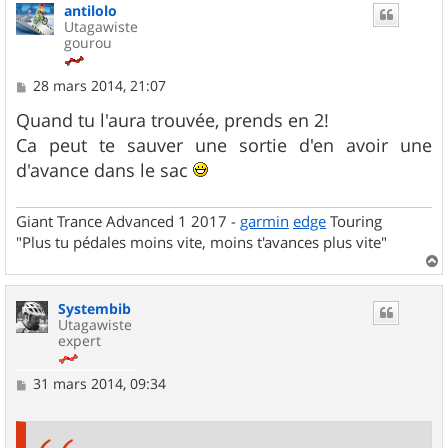
antilolo
t
Utagawiste
gourou
M
28 mars 2014, 21:07
e
s
Quand tu l'aura trouvée, prends en 2!
s
Ca peut te sauver une sortie d'en avoir une
a
g
d'avance dans le sac
e
Giant Trance Advanced 1 2017 -
garmin
edge
Touring
"Plus tu pédales moins vite, moins t'avances plus vite"
a
u
Systembib
t
Utagawiste
expert
M
31 mars 2014, 09:34
e
s
s
a