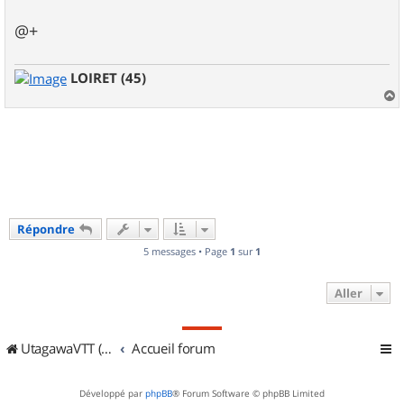
@+
LOIRET (45)
a
u
t
Répondre
5 messages • Page
1
sur
1
Aller
UtagawaVTT (Randos VTT et VTTAE avec traces GPS)
Accueil forum
Développé par
phpBB
® Forum Software © phpBB Limited