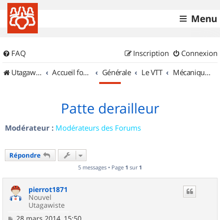
Menu
FAQ
Inscription
Connexion
UtagawaVTT (Randos VTT et VTTAE avec traces GPS)
Accueil forum
Générale
Le VTT
Mécanique et Entretiens
Patte derailleur
Modérateur :
Modérateurs des Forums
Répondre
5 messages • Page
1
sur
1
pierrot1871
Nouvel
Utagawiste
M
28 mars 2014, 15:50