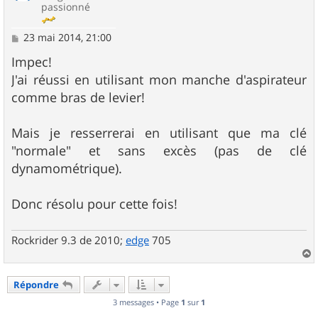
passionné
M
23 mai 2014, 21:00
e
s
Impec!
s
J'ai réussi en utilisant mon manche d'aspirateur
a
g
comme bras de levier!
e
Mais je resserrerai en utilisant que ma clé
"normale" et sans excès (pas de clé
dynamométrique).
Donc résolu pour cette fois!
Rockrider 9.3 de 2010;
edge
705
a
u
Répondre
t
3 messages • Page
1
sur
1