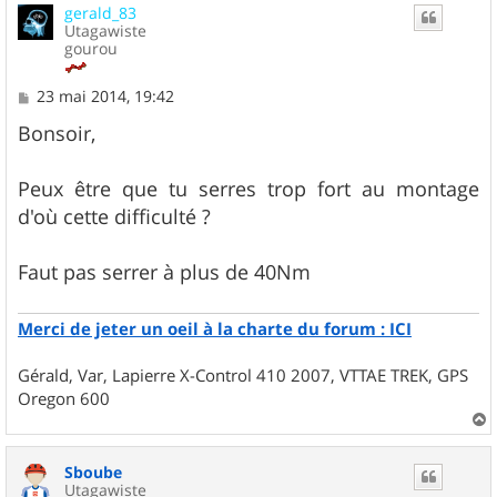
gerald_83
t
Utagawiste
gourou
M
23 mai 2014, 19:42
e
s
Bonsoir,
s
a
g
Peux être que tu serres trop fort au montage
e
d'où cette difficulté ?
Faut pas serrer à plus de 40Nm
Merci de jeter un oeil à la charte du forum : ICI
Gérald, Var, Lapierre X-Control 410 2007, VTTAE TREK, GPS
Oregon 600
a
u
Sboube
t
Utagawiste