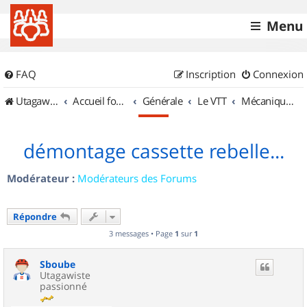
Menu
FAQ
Inscription
Connexion
UtagawaVTT (Randos VTT et VTTAE avec traces GPS)
Accueil forum
Générale
Le VTT
Mécanique et Entretiens
démontage cassette rebelle...
Modérateur :
Modérateurs des Forums
Répondre
3 messages • Page
1
sur
1
Sboube
Utagawiste
passionné