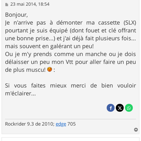
M
23 mai 2014, 18:54
e
s
Bonjour,
s
Je n'arrive pas à démonter ma cassette (SLX)
a
g
pourtant je suis équipé (dont fouet et clé offrant
e
une bonne prise...) et j'ai déjà fait plusieurs fois...
mais souvent en galérant un peu!
Ou je m'y prends comme un manche ou je dois
délaisser un peu mon Vtt pour aller faire un peu
de plus muscu!
:
Si vous faites mieux merci de bien vouloir
m'éclairer...
Rockrider 9.3 de 2010;
edge
705
a
u