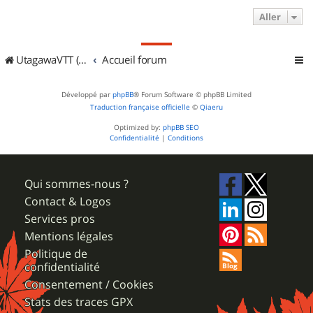
Aller
UtagawaVTT (Randos VTT et VTTAE avec traces GPS)
Accueil forum
Développé par
phpBB
® Forum Software © phpBB Limited
Traduction française officielle
©
Qiaeru
Optimized by:
phpBB SEO
Confidentialité
|
Conditions
Qui sommes-nous ?
Contact & Logos
Services pros
Mentions légales
Politique de
confidentialité
Consentement / Cookies
Stats des traces GPX