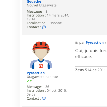
o
Gouache
a
Nouvel Utagawiste
c
Messages :
8
t
Inscription :
14 mars 2014,
i
19:14
o
Localisation :
Essonne
n
C
Contact :
o
n
t
a
M
par
Pyroaction
c
e
t
s
Oui, je dois fo
e
s
efficace.
r
a
G
g
o
e
u
Zesty 514 de 2011 
a
Pyroaction
c
Utagawiste habitué
h
e
Messages :
36
Inscription :
04 oct. 2010,
09:58
C
Contact :
o
n