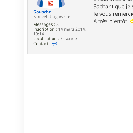
e
Sachant que je 
Gouache
Je vous remerci
Nouvel Utagawiste
A très bientôt.
Messages :
8
Inscription :
14 mars 2014,
19:14
Localisation :
Essonne
C
Contact :
o
n
t
a
c
t
e
r
G
o
u
a
c
h
e