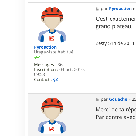
M
par
Pyroaction
e
s
C'est exactement
s
grand plateau.
a
g
e
Zesty 514 de 2011 
Pyroaction
Utagawiste habitué
Messages :
36
Inscription :
04 oct. 2010,
09:58
C
Contact :
o
n
t
a
M
par
Gouache
»
25
c
e
t
s
Merci de ta rép
e
s
Par contre avec 
r
a
P
g
y
e
r