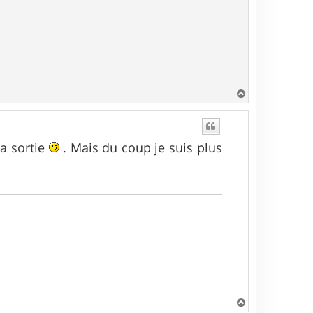
H
a
u
t
la sortie
. Mais du coup je suis plus
H