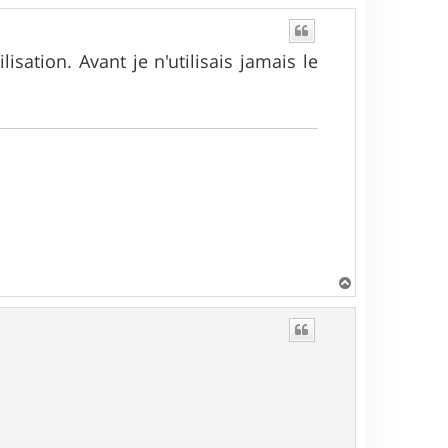
isation. Avant je n'utilisais jamais le
H
a
u
t