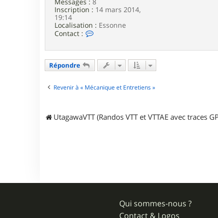
Messages :
8
t
Inscription :
14 mars 2014,
i
19:14
o
Localisation :
Essonne
n
C
Contact :
o
n
t
a
Répondre
c
t
e
Revenir à « Mécanique et Entretiens »
r
G
o
UtagawaVTT (Randos VTT et VTTAE avec traces GP
u
a
c
h
e
Qui sommes-nous ?
Contact & Logos