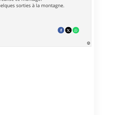
uelques sorties à la montagne.
H
a
u
t