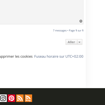
H
a
u
7 messages • Page
1
sur
1
t
Aller
upprimer les cookies
Fuseau horaire sur
UTC+02:00