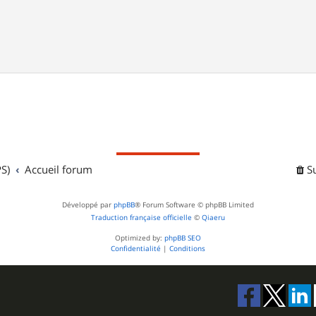
S)
Accueil forum
S
Développé par
phpBB
® Forum Software © phpBB Limited
Traduction française officielle
©
Qiaeru
Optimized by:
phpBB SEO
Confidentialité
|
Conditions