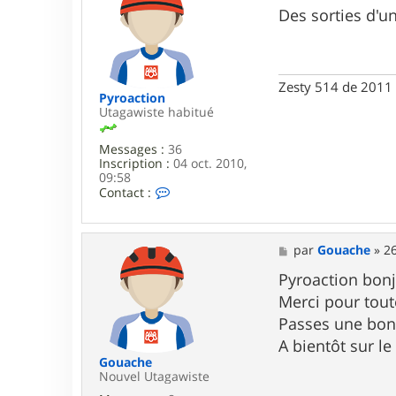
a
s
Des sorties d'u
c
s
h
a
e
g
e
Zesty 514 de 2011 
Pyroaction
Utagawiste habitué
Messages :
36
Inscription :
04 oct. 2010,
09:58
C
Contact :
o
n
t
a
M
par
Gouache
»
26
c
e
t
s
Pyroaction bonj
e
s
Merci pour tout
r
a
P
g
Passes une bon
y
e
A bientôt sur l
r
o
Gouache
a
Nouvel Utagawiste
c