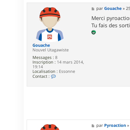
t
a
M
par
Gouache
»
25
c
e
t
s
Merci pyroactio
e
s
Tu fais des sor
r
a
P
g
y
e
r
o
Gouache
a
Nouvel Utagawiste
c
Messages :
8
t
Inscription :
14 mars 2014,
i
19:14
o
Localisation :
Essonne
n
C
Contact :
o
n
t
a
c
t
e
r
G
o
M
par
Pyroaction
u
e