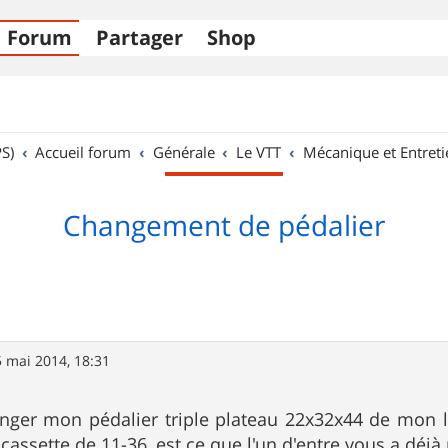
Forum
Partager
Shop
S)
Accueil forum
Générale
Le VTT
Mécanique et Entreti
Changement de pédalier
 mai 2014, 18:31
anger mon pédalier triple plateau 22x32x44 de mon l
cassette de 11-36 ,est ce que l'un d'entre vous a déjà