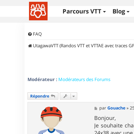
Parcours VTT
Blog
FAQ
UtagawaVTT (Randos VTT et VTTAE avec traces GP
Modérateur :
Modérateurs des Forums
Répondre
M
par
Gouache
»
25
e
s
Bonjour,
s
Je souhaite ch
a
g
24x38 avec une 