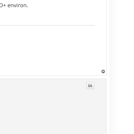
D+ environ.
H
a
u
t