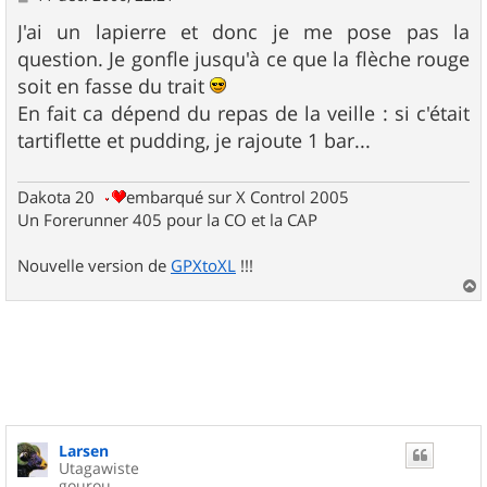
e
s
J'ai un lapierre et donc je me pose pas la
s
question. Je gonfle jusqu'à ce que la flèche rouge
a
g
soit en fasse du trait
e
En fait ca dépend du repas de la veille : si c'était
tartiflette et pudding, je rajoute 1 bar...
Dakota 20
embarqué sur X Control 2005
Un Forerunner 405 pour la CO et la CAP
Nouvelle version de
GPXtoXL
!!!
a
u
t
Larsen
Utagawiste
gourou