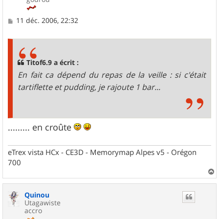
M
11 déc. 2006, 22:32
e
s
s
a
g
Titof6.9 a écrit :
e
En fait ca dépend du repas de la veille : si c'était
tartiflette et pudding, je rajoute 1 bar...
......... en croûte
eTrex vista HCx - CE3D - Memorymap Alpes v5 - Orégon
700
a
u
Quinou
t
Utagawiste
accro