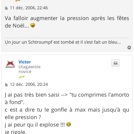
M
11 déc. 2006, 22:46
e
s
Va falloir augmenter la pression après les fêtes
s
de Noël...
a
g
e
Un jour un Schtroumpf est tombé et il s'est fait un bleu...
a
u
Victor
t
Utagawiste
novice
M
12 déc. 2006, 20:24
e
s
J ai pas très bien saisi --> "tu comprimes l'amorto
s
à fond".
a
g
c est a dire tu le gonfle à max mais jusqu'à qu
e
elle pression ?
j ai peur qu il explose !!!
je rigole,