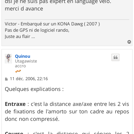
dsl je ne suis pas expert en language vélo.
merci d avance
Victor - Embarqué sur un KONA Dawg ( 2007 )
Pas de GPS ni de logiciel rando,
Juste au flair ...
a
u
Quinou
t
Utagawiste
accro
M
11 déc. 2006, 22:16
e
s
Quelques explications :
s
a
g
Entraxe
: c'est la distance axe/axe entre les 2 vis
e
de fixations de l'amorto sur ton cadre au repos
donc non compressé.
Course
: c'est la distance qui sépare les 2