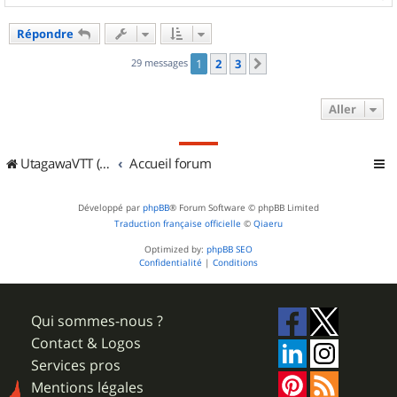
a
u
Répondre
t
29 messages
1
2
3
Suivant
Aller
UtagawaVTT (Randos VTT et VTTAE avec traces GPS)
Accueil forum
Développé par
phpBB
® Forum Software © phpBB Limited
Traduction française officielle
©
Qiaeru
Optimized by:
phpBB SEO
Confidentialité
|
Conditions
Qui sommes-nous ?
Contact & Logos
Services pros
Mentions légales