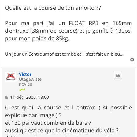
Quelle est la course de ton amorto ??
Pour ma part j'ai un FLOAT RP3 en 165mm
d'entraxe (38mm de course) et je gonfle à 130psi
pour mon poids de 85kg.
Un jour un Schtroumpf est tombé et il s'est fait un bleu...
a
u
Victor
t
Utagawiste
novice
M
11 déc. 2006, 18:00
e
s
C est quoi la course et l entraxe ( si possible
s
explique par image ) ?
a
g
et 130 psi vaut combien de bars ?
e
aussi qu est ce que la cinématique du vélo ?