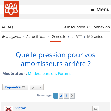
Menu
FAQ
Inscription
Connexion
UtagawaVTT (Randos VTT et VTTAE avec traces GPS)
Accueil forum
Générale
Le VTT
Mécanique et Entretiens
Quelle pression pour vos
amortisseurs arrière ?
Modérateur :
Modérateurs des Forums
Répondre
29 messages
1
2
3
Suivant
Victor