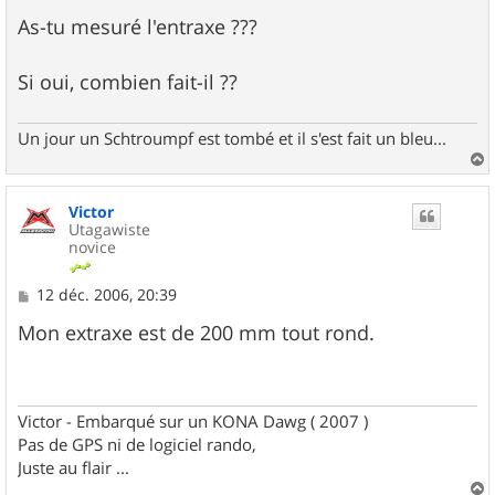
a
g
As-tu mesuré l'entraxe ???
e
Si oui, combien fait-il ??
Un jour un Schtroumpf est tombé et il s'est fait un bleu...
a
u
Victor
t
Utagawiste
novice
M
12 déc. 2006, 20:39
e
s
Mon extraxe est de 200 mm tout rond.
s
a
g
e
Victor - Embarqué sur un KONA Dawg ( 2007 )
Pas de GPS ni de logiciel rando,
Juste au flair ...