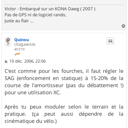
Victor - Embarqué sur un KONA Dawg ( 2007 )
Pas de GPS ni de logiciel rando,
Juste au flair ...
a
u
Quinou
t
Utagawiste
accro
M
10 déc. 2006, 22:06
e
s
C'est comme pour les fourches, il faut régler le
s
SAG (enfoncement en statique) à 15-20% de la
a
g
course de l'amortisseur (pas du débattement !)
e
pour une utilisation XC.
Après tu peux moduler selon le terrain et la
pratique. (ça peut aussi dépendre de la
cinématique du vélo.)