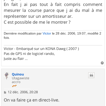
En fait j ai pas tout à fait compris comment
mesurer la course parce que j ai du mal à me
représenter sur un amortisseur ar.
C est possible de me le montrer ?
Dernière modification par
Victor
le 28 déc. 2006, 19:07, modifié 2
fois.
Victor - Embarqué sur un KONA Dawg ( 2007 )
Pas de GPS ni de logiciel rando,
Juste au flair ...
a
u
Quinou
t
Utagawiste
accro
M
12 déc. 2006, 20:28
e
s
On va faire ça en direct-live.
s