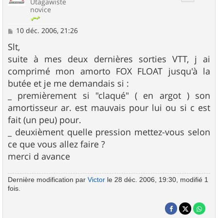
Utagawiste
novice
M
10 déc. 2006, 21:26
e
s
Slt,
s
suite à mes deux dernières sorties VTT, j ai
a
g
comprimé mon amorto FOX FLOAT jusqu'à la
e
butée et je me demandais si :
_ premièrement si "claqué" ( en argot ) son
amortisseur ar. est mauvais pour lui ou si c est
fait (un peu) pour.
_ deuxièment quelle pression mettez-vous selon
ce que vous allez faire ?
merci d avance
Dernière modification par
Victor
le 28 déc. 2006, 19:30, modifié 1
fois.