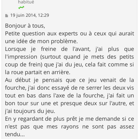
habitué
M
19 juin 2014, 12:29
e
s
Bonjour à tous,
s
Petite question aux experts ou à ceux qui aurait
a
g
une idée de mon problème.
e
Lorsque je freine de l'avant, j'ai plus que
l'impression (surtout quand je mets des petits
coup de frein) que j'ai du jeu, cela fait comme si
la roue partait en arrière.
Au début je pensais que ce jeu venait de la
fourche, j'ai donc essayé de re serrer les deux vis
tout en bas dans l'axe de la fourche, j'ai fait un
bon tour sur une et presque deux sur l'autre, et
j'ai toujours du jeu.
En y regardant de plus prêt je me demande si ce
n'est pas que mes rayons ne sont pas assez
tendu...