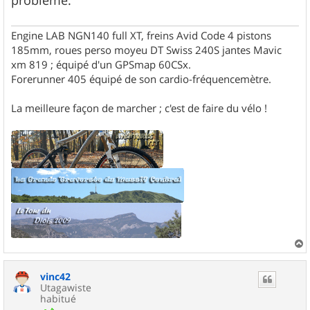
e
Engine LAB NGN140 full XT, freins Avid Code 4 pistons
185mm, roues perso moyeu DT Swiss 240S jantes Mavic
xm 819 ; équipé d'un GPSmap 60CSx.
Forerunner 405 équipé de son cardio-fréquencemètre.
La meilleure façon de marcher ; c'est de faire du vélo !
a
u
vinc42
t
Utagawiste
habitué