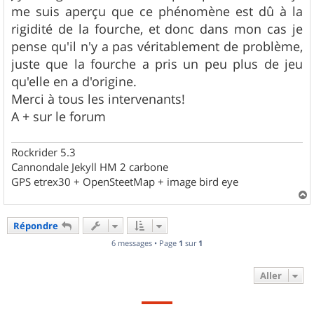
me suis aperçu que ce phénomène est dû à la
rigidité de la fourche, et donc dans mon cas je
pense qu'il n'y a pas véritablement de problème,
juste que la fourche a pris un peu plus de jeu
qu'elle en a d'origine.
Merci à tous les intervenants!
A + sur le forum
Rockrider 5.3
Cannondale Jekyll HM 2 carbone
GPS etrex30 + OpenSteetMap + image bird eye
a
u
Répondre
t
6 messages • Page
1
sur
1
Aller