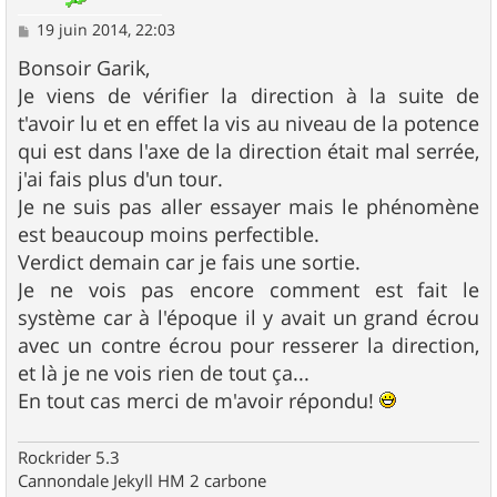
M
19 juin 2014, 22:03
e
s
Bonsoir Garik,
s
Je viens de vérifier la direction à la suite de
a
g
t'avoir lu et en effet la vis au niveau de la potence
e
qui est dans l'axe de la direction était mal serrée,
j'ai fais plus d'un tour.
Je ne suis pas aller essayer mais le phénomène
est beaucoup moins perfectible.
Verdict demain car je fais une sortie.
Je ne vois pas encore comment est fait le
système car à l'époque il y avait un grand écrou
avec un contre écrou pour resserer la direction,
et là je ne vois rien de tout ça...
En tout cas merci de m'avoir répondu!
Rockrider 5.3
Cannondale Jekyll HM 2 carbone