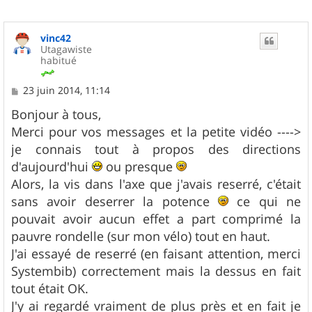
vinc42
Utagawiste
habitué
M
23 juin 2014, 11:14
e
s
Bonjour à tous,
s
Merci pour vos messages et la petite vidéo ---->
a
g
je connais tout à propos des directions
e
d'aujourd'hui
ou presque
Alors, la vis dans l'axe que j'avais reserré, c'était
sans avoir deserrer la potence
ce qui ne
pouvait avoir aucun effet a part comprimé la
pauvre rondelle (sur mon vélo) tout en haut.
J'ai essayé de reserré (en faisant attention, merci
Systembib) correctement mais la dessus en fait
tout était OK.
J'y ai regardé vraiment de plus près et en fait je