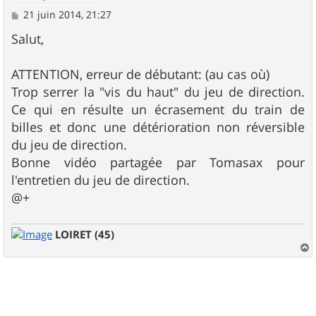
M
21 juin 2014, 21:27
e
s
Salut,
s
a
g
ATTENTION, erreur de débutant: (au cas où)
e
Trop serrer la "vis du haut" du jeu de direction.
Ce qui en résulte un écrasement du train de
billes et donc une détérioration non réversible
du jeu de direction.
Bonne vidéo partagée par Tomasax pour
l'entretien du jeu de direction.
@+
LOIRET (45)
a
u
t