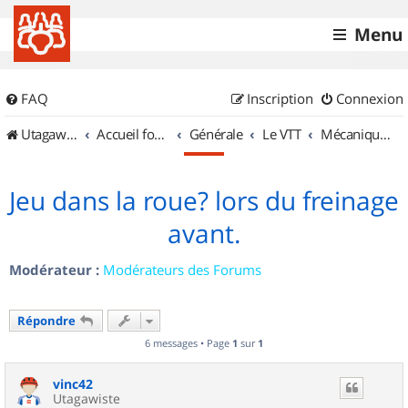
Menu
FAQ
Inscription
Connexion
UtagawaVTT (Randos VTT et VTTAE avec traces GPS)
Accueil forum
Générale
Le VTT
Mécanique et Entretiens
Jeu dans la roue? lors du freinage
avant.
Modérateur :
Modérateurs des Forums
Répondre
6 messages • Page
1
sur
1
vinc42
Utagawiste