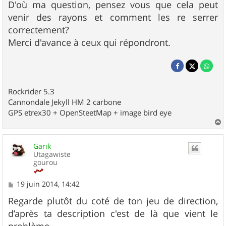
D'où ma question, pensez vous que cela peut
venir des rayons et comment les re serrer
correctement?
Merci d'avance à ceux qui répondront.
Rockrider 5.3
Cannondale Jekyll HM 2 carbone
GPS etrex30 + OpenSteetMap + image bird eye
a
u
Garik
t
Utagawiste
gourou
M
19 juin 2014, 14:42
e
s
Regarde plutôt du coté de ton jeu de direction,
s
d’après ta description c'est de là que vient le
a
g
problème.