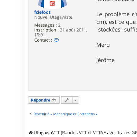
e
fclefoot
Le problème c'
Nouvel Utagawiste
cm), est ce que
Messages :
2
"stockées" suff
Inscription :
31 août 2011,
15:01
C
Contact :
Merci
o
n
t
a
Jérôme
c
t
e
r
f
c
l
e
Répondre
f
o
o
Revenir à « Mécanique et Entretiens »
t
UtagawaVTT (Randos VTT et VTTAE avec traces GP