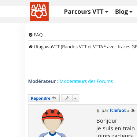
Parcours VTT
Blog
FAQ
UtagawaVTT (Randos VTT et VTTAE avec traces GP
Modérateur :
Modérateurs des Forums
Répondre
M
par
fclefoot
»
06 
e
s
Bonjour
s
Je suis en trai
a
g
joints racleurs.