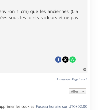
environ 1 cm) que les anciennes (0.5
ées sous les joints racleurs et ne pas
H
a
u
1 message • Page
1
sur
1
t
Aller
upprimer les cookies
Fuseau horaire sur
UTC+02:00