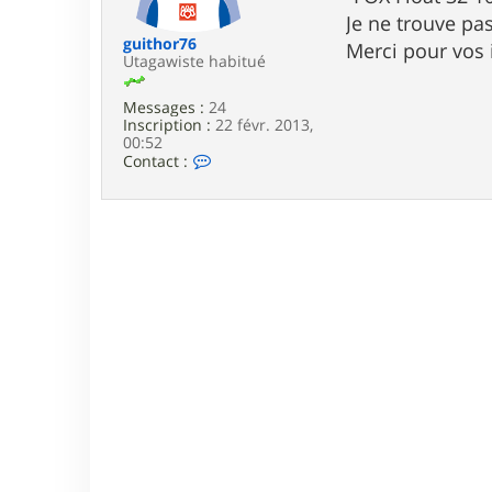
e
Je ne trouve pas
guithor76
Merci pour vos
Utagawiste habitué
Messages :
24
Inscription :
22 févr. 2013,
00:52
C
Contact :
o
n
t
a
c
t
e
r
g
u
i
t
h
o
r
7
6