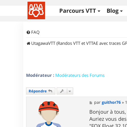
Parcours VTT
Blog
FAQ
UtagawaVTT (Randos VTT et VTTAE avec traces GP
Modérateur :
Modérateurs des Forums
Répondre
M
par
guithor76
»
1
e
s
Bonjour à tous,
s
Auriez vous des
a
g
"FOX Float 32 1