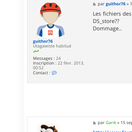
a
M
par
guithor76
»
1
c
e
t
s
Les fichiers des
e
s
DS_store??
r
a
g
g
Dommage..
u
e
i
t
guithor76
h
Utagawiste habitué
o
r
Messages :
24
7
Inscription :
22 févr. 2013,
6
00:52
C
Contact :
o
n
t
a
c
t
e
r
g
u
M
par
Garik
»
15 se
i
e
t
s