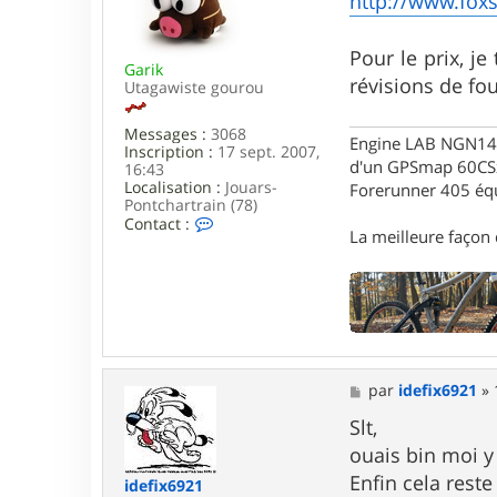
http://www.foxs
h
s
o
a
r
g
Pour le prix, j
7
Garik
e
6
révisions de fo
Utagawiste gourou
Messages :
3068
Engine LAB NGN140 
Inscription :
17 sept. 2007,
d'un GPSmap 60CS
16:43
Localisation :
Jouars-
Forerunner 405 éq
Pontchartrain (78)
C
Contact :
La meilleure façon d
o
n
t
a
c
t
e
r
G
M
par
idefix6921
»
a
e
r
s
Slt,
i
s
ouais bin moi y
k
a
g
Enfin cela rest
idefix6921
e