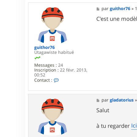
M
par
guithor76
»
1
e
s
C'est une modè
s
a
g
e
guithor76
Utagawiste habitué
Messages :
24
Inscription :
22 févr. 2013,
00:52
C
Contact :
o
n
t
a
M
par
gladatorius
c
e
t
s
Salut
e
s
r
a
g
g
Ic
à tu regarder
u
e
i