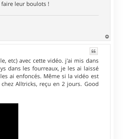
faire leur boulots !
H
a
u
t
le, etc) avec cette vidéo. j'ai mis dans
ys dans les fourreaux, je les ai laissé
es ai enfoncés. Même si la vidéo est
hez Alltricks, reçu en 2 jours. Good