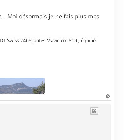
er... Moi désormais je ne fais plus mes
DT Swiss 240S jantes Mavic xm 819 ; équipé
H
a
u
t