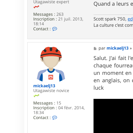
Utagawiste expert
Quand a leurs ex
Messages :
263
Scott spark 750,
ed
Inscription :
21 juil. 2013,
18:14
La culture c'est com
C
Contact :
o
n
t
a
M
par
mickaelj13
c
e
t
s
Salut. J'ai fait
e
s
chaque fourreau 
r
a
i
g
un moment en p
d
e
en anglais, on
e
f
mickaelj13
luck
i
Utagawiste novice
x
6
Messages :
15
9
Inscription :
04 févr. 2014,
2
18:34
1
C
Contact :
o
n
t