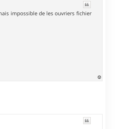
u
t
mais impossible de les ouvriers fichier
H
a
u
t