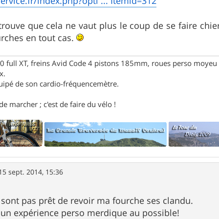
ervice.fr/index.php?opti ... Itemid=312
e trouve que cela ne vaut plus le coup de se faire chi
urches en tout cas.
full XT, freins Avid Code 4 pistons 185mm, roues perso moyeu 
x.
uipé de son cardio-fréquencemètre.
e marcher ; c'est de faire du vélo !
15 sept. 2014, 15:36
 sont pas prêt de revoir ma fourche ses clandu.
e un expérience perso merdique au possible!