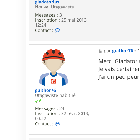
t
gladatorius
h
Nouvel Utagawiste
o
Messages :
3
r
Inscription :
25 mai 2013,
7
12:24
6
C
Contact :
o
n
t
a
M
par
guithor76
»
1
c
e
t
s
Merci Gladatori
e
s
Je vais certain
r
a
g
g
J'ai un peu peur
l
e
a
d
guithor76
a
Utagawiste habitué
t
o
Messages :
24
r
Inscription :
22 févr. 2013,
i
00:52
u
C
Contact :
s
o
n
t