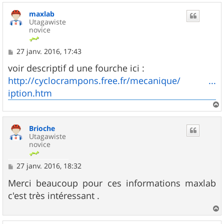
u
maxlab
t
Utagawiste
novice
M
27 janv. 2016, 17:43
e
s
voir descriptif d une fourche ici :
s
http://cyclocrampons.free.fr/mecanique/ ...
a
g
iption.htm
e
a
u
Brioche
t
Utagawiste
novice
M
27 janv. 2016, 18:32
e
s
Merci beaucoup pour ces informations maxlab
s
c'est très intéressant .
a
g
e
a