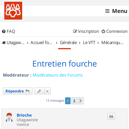
Menu
FAQ
Inscription
Connexion
UtagawaVTT (Randos VTT et VTTAE avec traces GPS)
Accueil forum
Générale
Le VTT
Mécanique et Entretiens
Entretien fourche
Modérateur :
Modérateurs des Forums
Répondre
13 messages
1
2
Suivant
Brioche
Utagawiste
novice