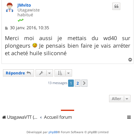
u
JMvito
t
Utagawiste
habitué
M
30 janv. 2016, 10:35
e
s
Merci moi aussi je mettais du wd40 sur
s
plongeurs
Je pensais bien faire je vais arréter
a
g
et acheté huile siliconné
e
a
u
Répondre
t
13 messages
1
2
Suivant
Aller
UtagawaVTT (Randos VTT et VTTAE avec traces GPS)
Accueil forum
Développé par
phpBB
® Forum Software © phpBB Limited