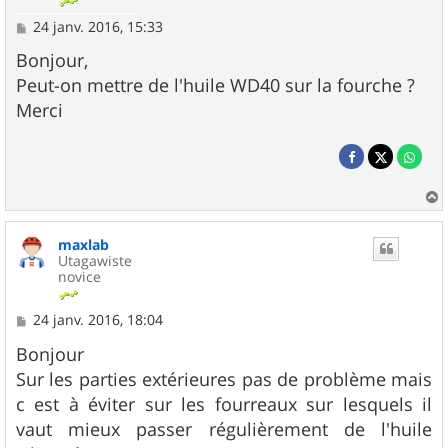
M
24 janv. 2016, 15:33
e
s
Bonjour,
s
Peut-on mettre de l'huile WD40 sur la fourche ?
a
g
Merci
e
a
u
maxlab
t
Utagawiste
novice
M
24 janv. 2016, 18:04
e
s
Bonjour
s
Sur les parties extérieures pas de problème mais
a
g
c est à éviter sur les fourreaux sur lesquels il
e
vaut mieux passer régulièrement de l'huile