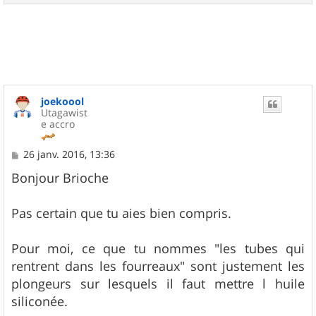
a
u
t
joekoool
Utagawist
e accro
M
26 janv. 2016, 13:36
e
s
Bonjour Brioche
s
a
g
Pas certain que tu aies bien compris.
e
Pour moi, ce que tu nommes "les tubes qui
rentrent dans les fourreaux" sont justement les
plongeurs sur lesquels il faut mettre l huile
siliconée.