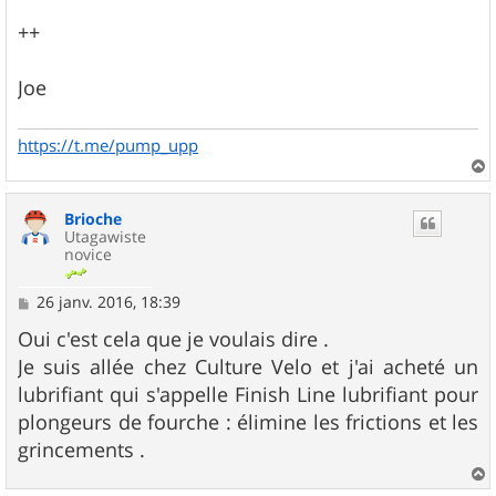
++
Joe
https://t.me/pump_upp
a
u
Brioche
t
Utagawiste
novice
M
26 janv. 2016, 18:39
e
s
Oui c'est cela que je voulais dire .
s
Je suis allée chez Culture Velo et j'ai acheté un
a
g
lubrifiant qui s'appelle Finish Line lubrifiant pour
e
plongeurs de fourche : élimine les frictions et les
grincements .
a