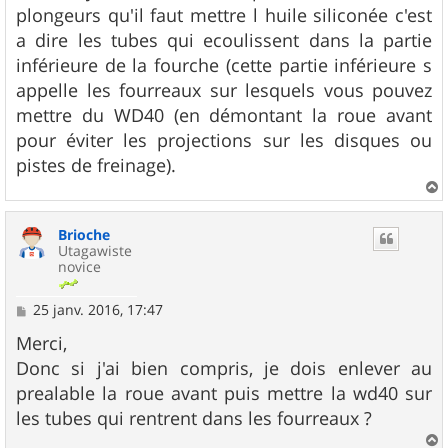
s
plongeurs qu'il faut mettre l huile siliconée c'est
a
g
a dire les tubes qui ecoulissent dans la partie
e
inférieure de la fourche (cette partie inférieure s
appelle les fourreaux sur lesquels vous pouvez
mettre du WD40 (en démontant la roue avant
pour éviter les projections sur les disques ou
pistes de freinage).
a
u
Brioche
t
Utagawiste
novice
M
25 janv. 2016, 17:47
e
s
Merci,
s
Donc si j'ai bien compris, je dois enlever au
a
g
prealable la roue avant puis mettre la wd40 sur
e
les tubes qui rentrent dans les fourreaux ?