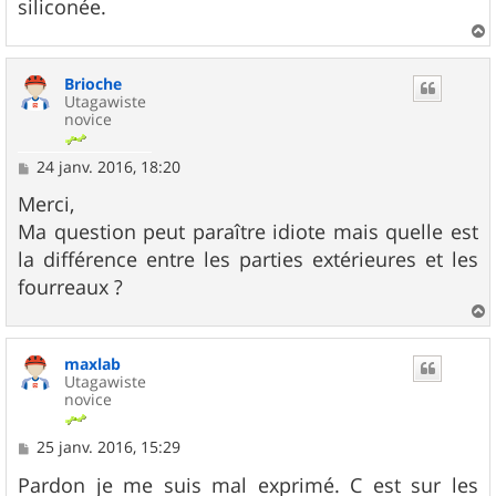
siliconée.
a
u
Brioche
t
Utagawiste
novice
M
24 janv. 2016, 18:20
e
s
Merci,
s
Ma question peut paraître idiote mais quelle est
a
g
la différence entre les parties extérieures et les
e
fourreaux ?
a
u
maxlab
t
Utagawiste
novice
M
25 janv. 2016, 15:29
e
s
Pardon je me suis mal exprimé. C est sur les