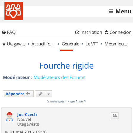
Menu
FAQ
Inscription
Connexion
UtagawaVTT (Randos VTT et VTTAE avec traces GPS)
Accueil forum
Générale
Le VTT
Mécanique et Entretiens
Fourche rigide
Modérateur :
Modérateurs des Forums
Répondre
5 messages • Page
1
sur
1
Jos-Czech
Nouvel
Utagawiste
M
01 mai 2016, 09:20