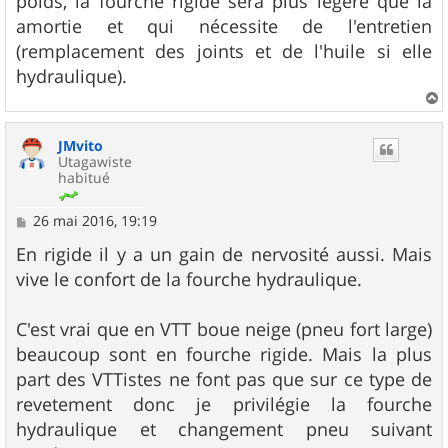
poids, la fourche rigide sera plus légère que la
amortie et qui nécessite de l'entretien
(remplacement des joints et de l'huile si elle
hydraulique).
a
u
JMvito
t
Utagawiste
habitué
M
26 mai 2016, 19:19
e
s
En rigide il y a un gain de nervosité aussi. Mais
s
vive le confort de la fourche hydraulique.
a
g
e
C'est vrai que en VTT boue neige (pneu fort large)
beaucoup sont en fourche rigide. Mais la plus
part des VTTistes ne font pas que sur ce type de
revetement donc je privilégie la fourche
hydraulique et changement pneu suivant