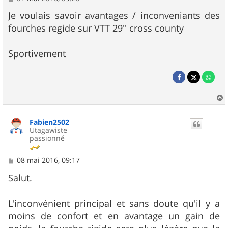
e
s
Je voulais savoir avantages / inconveniants des
s
fourches regide sur VTT 29'' cross county
a
g
e
Sportivement
a
u
Fabien2502
t
Utagawiste
passionné
M
08 mai 2016, 09:17
e
s
Salut.
s
a
g
L'inconvénient principal et sans doute qu'il y a
e
moins de confort et en avantage un gain de