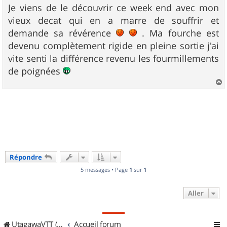
g
Je viens de le découvrir ce week end avec mon
e
vieux decat qui en a marre de souffrir et
demande sa révérence
. Ma fourche est
devenu complètement rigide en pleine sortie j'ai
vite senti la différence revenu les fourmillements
de poignées
a
u
t
Répondre
5 messages • Page
1
sur
1
Aller
UtagawaVTT (Randos VTT et VTTAE avec traces GPS)
Accueil forum