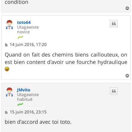
condition
a
u
toto64
t
Utagawiste
novice
M
14 juin 2016, 17:20
e
s
Quand on fait des chemins biens caillouteux, on
s
est bien content d'avoir une fourche hydraulique
a
g
e
a
u
JMvito
t
Utagawiste
habitué
M
15 juin 2016, 23:15
e
s
bien d'accord avec toi toto.
s
a