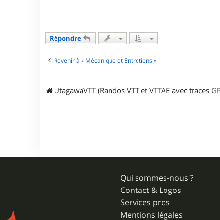
t
e
r
r
e
Répondre
n
a
u
Revenir à « Mécanique et Entretiens »
d
o
l
i
UtagawaVTT (Randos VTT et VTTAE avec traces GP
v
i
e
r
Qui sommes-nous ?
Contact & Logos
Services pros
Mentions légales