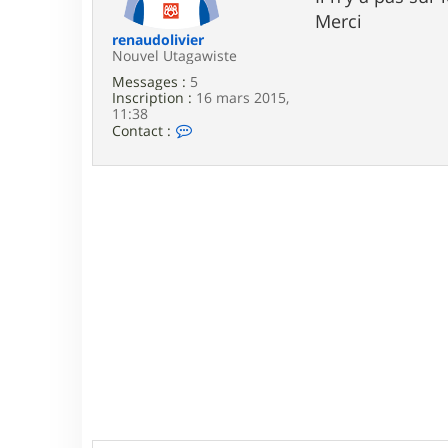
e
Merci
renaudolivier
Nouvel Utagawiste
Messages :
5
Inscription :
16 mars 2015,
11:38
C
Contact :
o
n
t
a
c
t
e
r
r
e
n
a
u
d
o
l
i
v
i