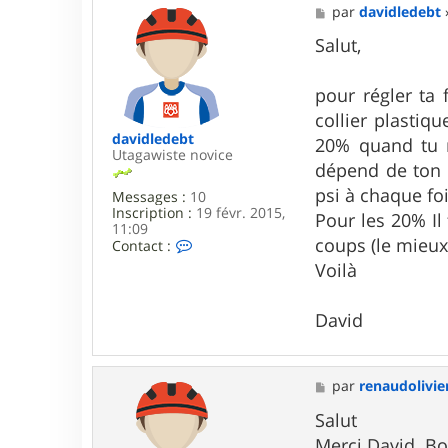
e
M
par
davidledebt
r
e
s
Salut,
s
a
g
pour régler ta 
e
collier plastiq
davidledebt
20% quand tu m
Utagawiste novice
dépend de ton r
psi à chaque foi
Messages :
10
Inscription :
19 févr. 2015,
Pour les 20% Il
11:09
coups (le mieux
C
Contact :
o
Voilà
n
t
a
David
c
t
e
r
M
par
renaudolivie
d
e
a
s
Salut
v
s
i
Merci David. B