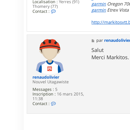
Localisation :
Yerres (91)
i
garmin
Oregon 70
Thomery (77)
e
garmin
Etrex Vist
C
Contact :
r
o
n
http://markitosvtt.
t
a
c
t
M
par
renaudolivie
e
e
r
s
Salut
m
s
Merci Markitos
a
a
r
g
k
e
i
t
renaudolivier
o
Nouvel Utagawiste
s
Messages :
5
Inscription :
16 mars 2015,
11:38
C
Contact :
o
n
t
a
c