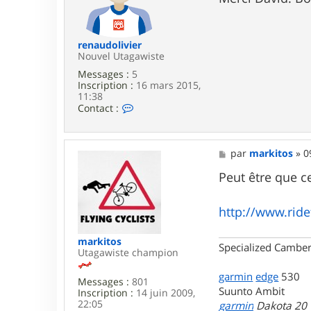
a
d
g
l
e
e
d
renaudolivier
e
Nouvel Utagawiste
b
t
Messages :
5
Inscription :
16 mars 2015,
11:38
C
Contact :
o
n
t
a
M
par
markitos
»
0
c
e
t
s
Peut être que c
e
s
r
a
r
g
http://www.ride
e
e
n
a
markitos
Specialized Camber
u
Utagawiste champion
d
o
garmin
edge
530
Messages :
801
l
Suunto Ambit
Inscription :
14 juin 2009,
i
22:05
garmin
Dakota 20
v