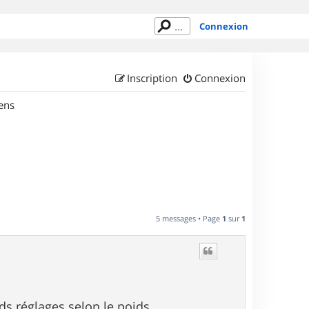
Connexion
Inscription
Connexion
ens
5 messages • Page
1
sur
1
nds réglages selon le poids.