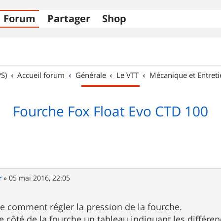
Forum
Partager
Shop
S)
Accueil forum
Générale
Le VTT
Mécanique et Entreti
Fourche Fox Float Evo CTD 100
r
»
05 mai 2016, 22:05
e comment régler la pression de la fourche.
 le côté de la fourche un tableau indiquant les différe