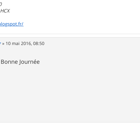
0
a HCX
blogspot.fr/
r
»
10 mai 2016, 08:50
. Bonne Journée