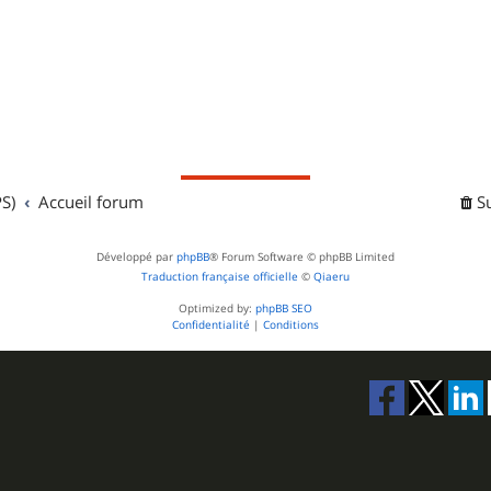
S)
Accueil forum
S
Développé par
phpBB
® Forum Software © phpBB Limited
Traduction française officielle
©
Qiaeru
Optimized by:
phpBB SEO
Confidentialité
|
Conditions