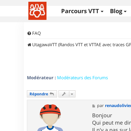
Parcours VTT
Blog
FAQ
UtagawaVTT (Randos VTT et VTTAE avec traces GP
Modérateur :
Modérateurs des Forums
Répondre
M
par
renaudolivie
e
s
Bonjour
s
Qui peut me dir
a
g
Il n'y a pas sur