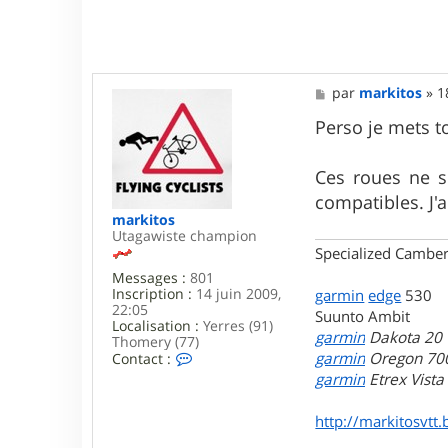
M
par
markitos
»
1
e
s
Perso je mets t
s
a
g
Ces roues ne so
e
compatibles. J'
markitos
Utagawiste champion
Specialized Camber
Messages :
801
Inscription :
14 juin 2009,
garmin
edge
530
22:05
Suunto Ambit
Localisation :
Yerres (91)
garmin
Dakota 20
Thomery (77)
C
garmin
Oregon 70
Contact :
o
garmin
Etrex Vist
n
t
http://markitosvtt.
a
c