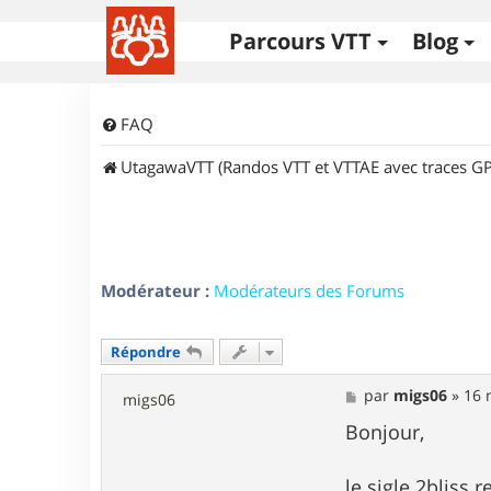
Parcours VTT
Blog
FAQ
UtagawaVTT (Randos VTT et VTTAE avec traces GP
Modérateur :
Modérateurs des Forums
Répondre
M
par
migs06
»
16 
migs06
e
s
Bonjour,
s
a
g
le sigle 2bliss 