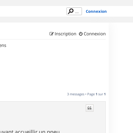
Connexion
Inscription
Connexion
ens
3 messages • Page
1
sur
1
ouvant accueillir un pneu