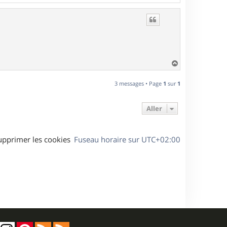
a
u
t
H
a
u
3 messages • Page
1
sur
1
t
Aller
upprimer les cookies
Fuseau horaire sur
UTC+02:00