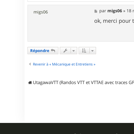
t
e
M
par
migs06
»
18 
r
migs06
e
m
s
ok, merci pour 
a
s
r
a
k
g
i
e
t
o
s
Répondre
Revenir à « Mécanique et Entretiens »
UtagawaVTT (Randos VTT et VTTAE avec traces GP