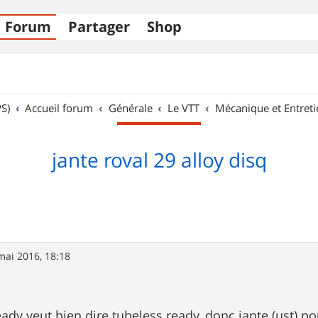
Forum
Partager
Shop
S)
Accueil forum
Générale
Le VTT
Mécanique et Entreti
jante roval 29 alloy disq
mai 2016, 18:18
ready veut bien dire tubeless ready, donc jante (ust) p