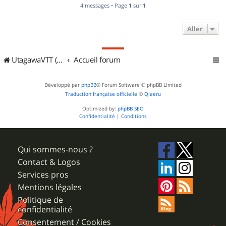
4 messages • Page
1
sur
1
Aller
UtagawaVTT (Randos VTT et VTTAE avec traces GPS)
Accueil forum
Développé par
phpBB
® Forum Software © phpBB Limited
Traduction française officielle
©
Qiaeru
Optimized by:
phpBB SEO
Confidentialité
|
Conditions
Qui sommes-nous ?
Contact & Logos
Services pros
Mentions légales
Politique de
confidentialité
Consentement / Cookies