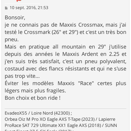
M
10 sept. 2016, 21:53
e
s
Bonsoir,
s
je ne connais pas de Maxxis Crossmax, mais j'ai
a
g
testé le Crossmark (26" et 29") et c'est un très bon
e
pneu.
Mais en pratique all mountain en 29" j'utilise
depuis des années le Maxxis Ardent en 2.25 et
j'en suis très satisfait, c'est un pneu polyvalent,
costaud avec des flancs résistants et qui ne s'use
pas trop vite...
Éviter les modèles Maxxis "Race" certes plus
légers mais plus fragiles.
Bon choix et bon ride !
EvadeoX55 / Loire Nord (42300) ;
Orbea Oiz M Pro XO Eagle AXS T-Tape (2023) / Lapierre
ProRace SAT 729 Ultimate XX1 Eagle AXS (2018) / SUNN