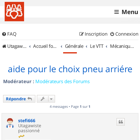
Menu
FAQ
Inscription
Connexion
UtagawaVTT (Randos VTT et VTTAE avec traces GPS)
Accueil forum
Générale
Le VTT
Mécanique et Entretiens
aide pour le choix pneu arriére
Modérateur :
Modérateurs des Forums
Répondre
4 messages • Page
1
sur
1
stefi666
Utagawiste
passionné