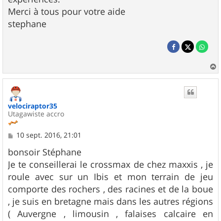
Merci à tous pour votre aide
stephane
a
u
t
velociraptor35
Utagawiste accro
M
10 sept. 2016, 21:01
e
s
bonsoir Stéphane
s
Je te conseillerai le crossmax de chez maxxis , je
a
g
roule avec sur un Ibis et mon terrain de jeu
e
comporte des rochers , des racines et de la boue
, je suis en bretagne mais dans les autres régions
( Auvergne , limousin , falaises calcaire en