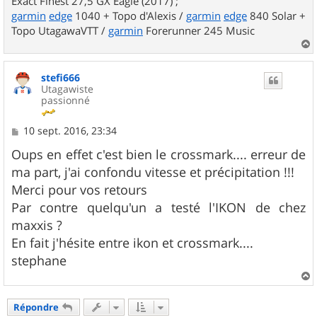
Exact Finest 27,5 GX Eagle (2017) ;
garmin
edge
1040 + Topo d'Alexis /
garmin
edge
840 Solar +
Topo UtagawaVTT /
garmin
Forerunner 245 Music
a
u
stefi666
t
Utagawiste
passionné
M
10 sept. 2016, 23:34
e
s
Oups en effet c'est bien le crossmark.... erreur de
s
ma part, j'ai confondu vitesse et précipitation !!!
a
g
Merci pour vos retours
e
Par contre quelqu'un a testé l'IKON de chez
maxxis ?
En fait j'hésite entre ikon et crossmark....
stephane
a
u
Répondre
t