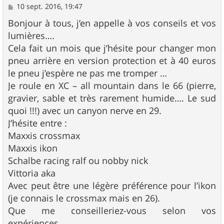
M
10 sept. 2016, 19:47
e
s
Bonjour à tous, j’en appelle à vos conseils et vos
s
lumières….
a
g
Cela fait un mois que j’hésite pour changer mon
e
pneu arrière en version protection et à 40 euros
le pneu j’espère ne pas me tromper …
Je roule en XC – all mountain dans le 66 (pierre,
gravier, sable et très rarement humide…. Le sud
quoi !!!) avec un canyon nerve en 29.
J’hésite entre :
Maxxis crossmax
Maxxis ikon
Schalbe racing ralf ou nobby nick
Vittoria aka
Avec peut être une légère préférence pour l’ikon
(je connais le crossmax mais en 26).
Que me conseilleriez-vous selon vos
expériences.