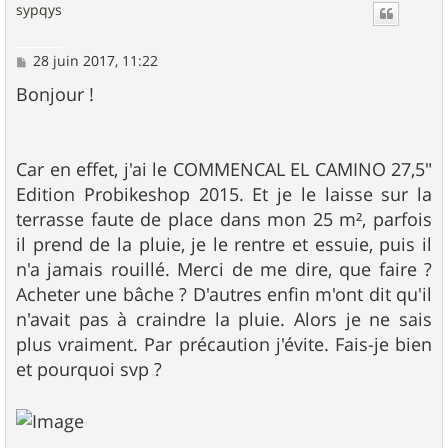
sypqys
M
28 juin 2017, 11:22
e
s
Bonjour !
s
a
g
e
Car en effet, j'ai le COMMENCAL EL CAMINO 27,5"
Edition Probikeshop 2015. Et je le laisse sur la
terrasse faute de place dans mon 25 m², parfois
il prend de la pluie, je le rentre et essuie, puis il
n'a jamais rouillé. Merci de me dire, que faire ?
Acheter une bâche ? D'autres enfin m'ont dit qu'il
n'avait pas à craindre la pluie. Alors je ne sais
plus vraiment. Par précaution j'évite. Fais-je bien
et pourquoi svp ?