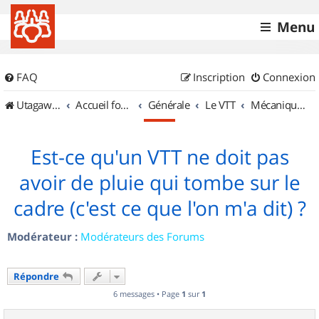
Menu
FAQ
Inscription
Connexion
UtagawaVTT (Randos VTT et VTTAE avec traces GPS)
Accueil forum
Générale
Le VTT
Mécanique et Entretiens
Est-ce qu'un VTT ne doit pas
avoir de pluie qui tombe sur le
cadre (c'est ce que l'on m'a dit) ?
Modérateur :
Modérateurs des Forums
Répondre
6 messages • Page
1
sur
1