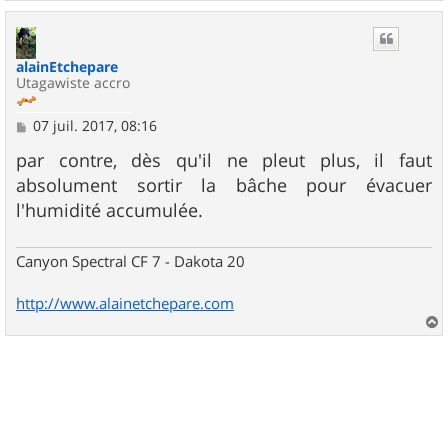
a
u
t
alainEtchepare
Utagawiste accro
M
07 juil. 2017, 08:16
e
s
par contre, dès qu'il ne pleut plus, il faut
s
absolument sortir la bâche pour évacuer
a
g
l'humidité accumulée.
e
Canyon Spectral CF 7 - Dakota 20
http://www.alainetchepare.com
a
u
t