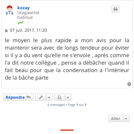
kozay
Utagawiste
habitué
M
07 juil. 2017, 11:20
e
s
le moyen le plus rapide a mon avis pour la
s
maintenir sera avec de longs tendeur pour éviter
a
g
si il y a du vent qu'elle ne s'envole , après comme
e
l'a dit notre collègue , pense a débâcher quand il
fait beau pour que la condensation a l'intérieur
de la bâche parte
a
u
Répondre
t
6 messages • Page
1
sur
1
Aller