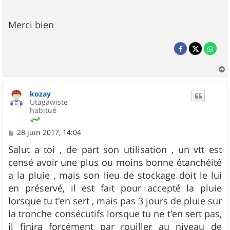
Merci bien
a
u
kozay
t
Utagawiste
habitué
M
28 juin 2017, 14:04
e
s
Salut a toi , de part son utilisation , un vtt est
s
censé avoir une plus ou moins bonne étanchéité
a
g
a la pluie , mais son lieu de stockage doit le lui
e
en préservé, il est fait pour accepté la pluie
lorsque tu t'en sert , mais pas 3 jours de pluie sur
la tronche consécutifs lorsque tu ne t'en sert pas,
il finira forcément par rouiller au niveau de