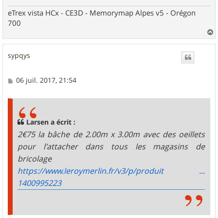
eTrex vista HCx - CE3D - Memorymap Alpes v5 - Orégon
700
a
u
sypqys
t
M
06 juil. 2017, 21:54
e
s
s
a
g
Larsen a écrit :
e
2€75 la bâche de 2.00m x 3.00m avec des oeillets
pour l'attacher dans tous les magasins de
bricolage
https://www.leroymerlin.fr/v3/p/produit ...
1400995223