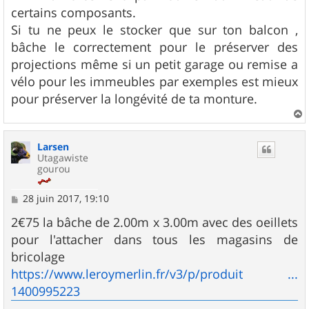
certains composants.
Si tu ne peux le stocker que sur ton balcon ,
bâche le correctement pour le préserver des
projections même si un petit garage ou remise a
vélo pour les immeubles par exemples est mieux
pour préserver la longévité de ta monture.
a
u
Larsen
t
Utagawiste
gourou
M
28 juin 2017, 19:10
e
s
2€75 la bâche de 2.00m x 3.00m avec des oeillets
s
pour l'attacher dans tous les magasins de
a
g
bricolage
e
https://www.leroymerlin.fr/v3/p/produit ...
1400995223