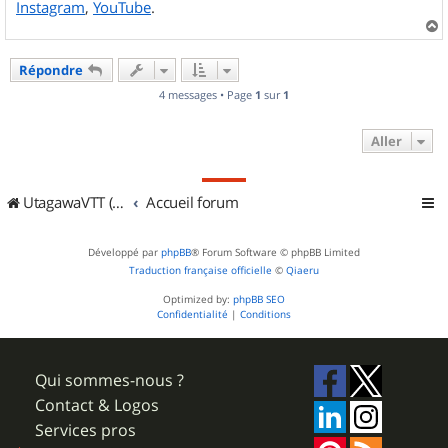
Instagram
,
YouTube
.
a
u
Répondre
t
4 messages • Page
1
sur
1
Aller
UtagawaVTT (Randos VTT et VTTAE avec traces GPS)
Accueil forum
Développé par
phpBB
® Forum Software © phpBB Limited
Traduction française officielle
©
Qiaeru
Optimized by:
phpBB SEO
Confidentialité
|
Conditions
Qui sommes-nous ?
Contact & Logos
Services pros