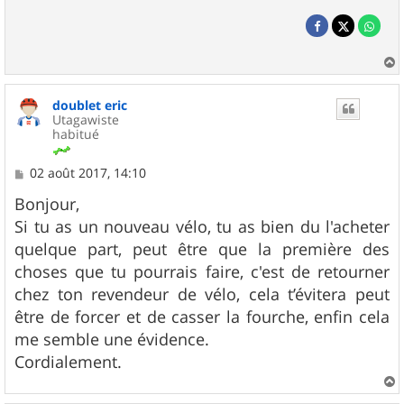
a
u
doublet eric
t
Utagawiste
habitué
M
02 août 2017, 14:10
e
s
Bonjour,
s
Si tu as un nouveau vélo, tu as bien du l'acheter
a
g
quelque part, peut être que la première des
e
choses que tu pourrais faire, c'est de retourner
chez ton revendeur de vélo, cela t’évitera peut
être de forcer et de casser la fourche, enfin cela
me semble une évidence.
Cordialement.
a