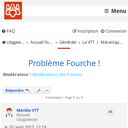
Menu
FAQ
Inscription
Connexion
UtagawaVTT (Randos VTT et VTTAE avec traces GPS)
Accueil forum
Générale
Le VTT
Mécanique et Entretiens
Problème Fourche !
Modérateur :
Modérateurs des Forums
Répondre
4 messages • Page
1
sur
1
Merida-VTT
Nouvel
Utagawiste
M
02 août 2017, 12:19