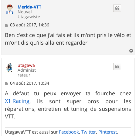
u
Merida-VTT
t
Nouvel
Utagawiste
M
03 août 2017, 14:36
e
s
Ben c'est ce que j'ai fais et ils m'ont pris le vélo et
s
m'ont dis qu'ils allaient regarder
a
g
e
a
u
utagawa
t
Administ
rateur
M
04 août 2017, 10:34
e
s
A défaut tu peux envoyer ta fourche chez
s
X1 Racing
, ils sont super pros pour les
a
g
réparations, entretien et tuning de suspensions
e
VTT.
UtagawaVTT est aussi sur
Facebook
,
Twitter
,
Pinterest
,