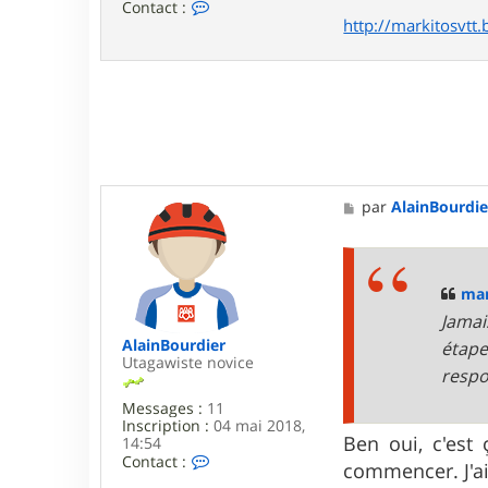
C
Contact :
o
http://markitosvtt.
n
t
a
c
t
e
r
m
a
r
M
par
AlainBourdie
k
e
i
s
t
s
o
a
s
g
mar
e
Jamai
AlainBourdier
étape
Utagawiste novice
respo
Messages :
11
Inscription :
04 mai 2018,
Ben oui, c'est
14:54
C
Contact :
commencer. J'ai 
o