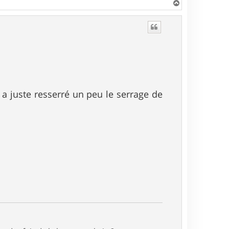
H
a
u
t
a juste resserré un peu le serrage de