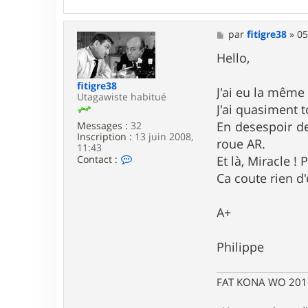
n
t
a
M
par
fitigre38
»
05
c
e
t
s
Hello,
e
s
r
a
A
fitigre38
g
J'ai eu la même
l
Utagawiste habitué
e
a
J'ai quasiment t
i
En desespoir de
n
Messages :
32
B
Inscription :
13 juin 2008,
roue AR.
o
11:43
u
C
Et là, Miracle !
Contact :
r
o
Ca coute rien d
d
n
i
t
e
a
A+
r
c
t
e
Philippe
r
f
i
t
FAT KONA WO 201
i
g