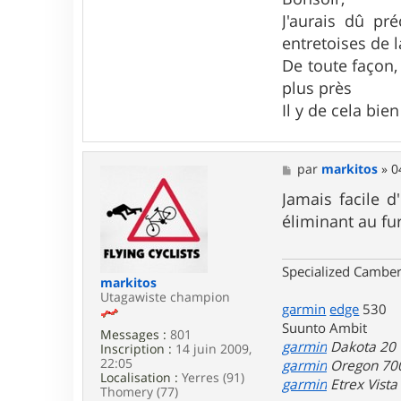
a
c
J'aurais dû pr
t
entretoises de l
e
r
De toute façon,
A
plus près
l
a
Il y de cela bie
i
n
B
o
M
par
markitos
»
0
u
e
r
s
Jamais facile d
d
s
i
éliminant au fu
a
e
g
r
e
Specialized Camber
markitos
Utagawiste champion
garmin
edge
530
Suunto Ambit
Messages :
801
garmin
Dakota 20
Inscription :
14 juin 2009,
22:05
garmin
Oregon 70
Localisation :
Yerres (91)
garmin
Etrex Vist
Thomery (77)