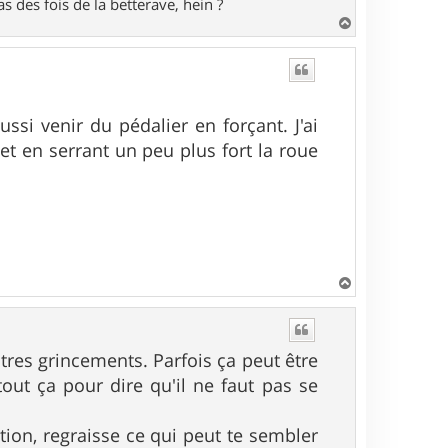
s des fois de la betterave, hein ?
H
a
u
t
si venir du pédalier en forçant. J'ai
et en serrant un peu plus fort la roue
H
a
u
t
utres grincements. Parfois ça peut être
tout ça pour dire qu'il ne faut pas se
ation, regraisse ce qui peut te sembler