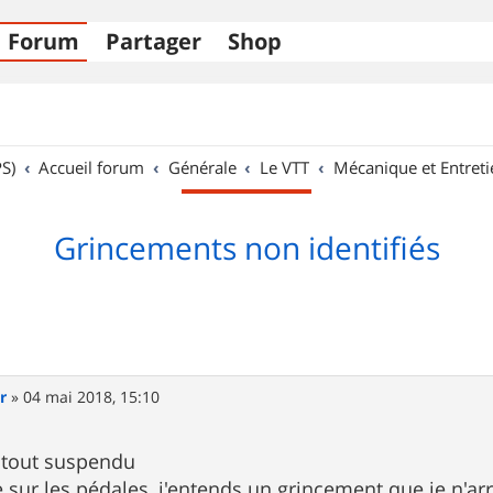
Forum
Partager
Shop
S)
Accueil forum
Générale
Le VTT
Mécanique et Entreti
Grincements non identifiés
r
»
04 mai 2018, 15:10
e tout suspendu
 sur les pédales, j'entends un grincement que je n'arri