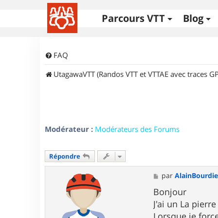
Parcours VTT
Blog
FAQ
UtagawaVTT (Randos VTT et VTTAE avec traces GP
Modérateur :
Modérateurs des Forums
Répondre
M
par
AlainBourdie
e
s
Bonjour
s
J'ai un La pierr
a
g
Lorsque je force