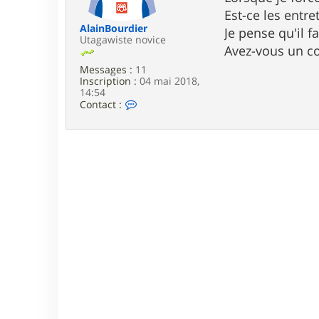
e
Est-ce les entre
AlainBourdier
Je pense qu'il f
Utagawiste novice
Avez-vous un co
Messages :
11
Inscription :
04 mai 2018,
14:54
C
Contact :
o
n
t
a
c
t
e
r
A
l
a
i
n
B
o
u
r
d