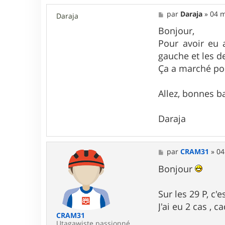
i
e
M
par
Daraja
»
04 m
Daraja
r
e
s
Bonjour,
s
Pour avoir eu a
a
g
gauche et les de
e
Ça a marché pour
Allez, bonnes b
Daraja
M
par
CRAM31
»
04
e
s
Bonjour
s
a
g
Sur les 29 P, c'
e
J'ai eu 2 cas , 
CRAM31
Utagawiste passionné