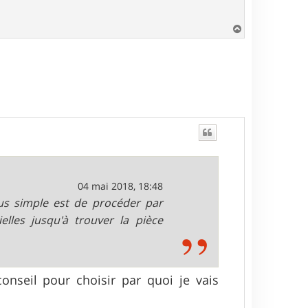
H
a
u
t
04 mai 2018, 18:48
lus simple est de procéder par
lles jusqu'à trouver la pièce
onseil pour choisir par quoi je vais