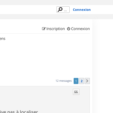
Connexion
Inscription
Connexion
ens
12 messages
1
2
Suivant
ve pas à localiser.