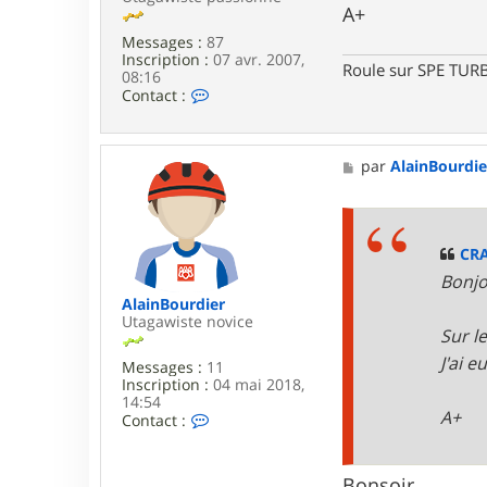
A+
Messages :
87
Inscription :
07 avr. 2007,
Roule sur SPE TU
08:16
C
Contact :
o
n
t
a
M
par
AlainBourdie
c
e
t
s
e
s
r
a
C
g
CR
R
e
Bonj
A
M
AlainBourdier
3
Utagawiste novice
Sur le
1
J'ai 
Messages :
11
Inscription :
04 mai 2018,
14:54
A+
C
Contact :
o
n
t
Bonsoir,