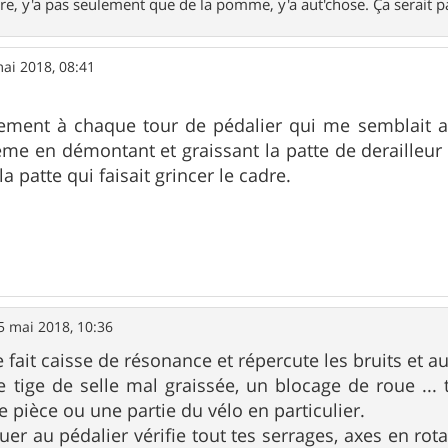
re, y'a pas seulement que de la pomme, y'a aut'chose. Ça serait pa
ai 2018, 08:41
cement à chaque tour de pédalier qui me semblait aus
ème en démontant et graissant la patte de derailleur 
t la patte qui faisait grincer le cadre.
5 mai 2018, 10:36
e fait caisse de résonance et répercute les bruits et a
 tige de selle mal graissée, un blocage de roue ... 
e pièce ou une partie du vélo en particulier.
uer au pédalier vérifie tout tes serrages, axes en rot