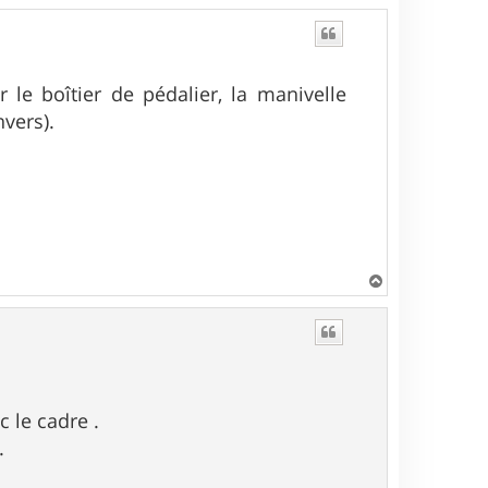
r le boîtier de pédalier, la manivelle
nvers).
H
a
u
t
c le cadre .
.