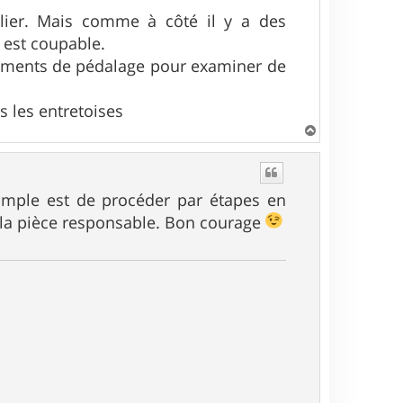
alier. Mais comme à côté il y a des
i est coupable.
éléments de pédalage pour examiner de
s les entretoises
H
a
u
t
 simple est de procéder par étapes en
r la pièce responsable. Bon courage