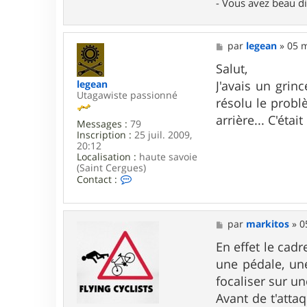
- Vous avez beau di
r
e
3
8
M
par
legean
»
05 m
e
s
Salut,
s
legean
J'avais un grin
a
Utagawiste passionné
g
résolu le probl
e
arrière... C'étai
Messages :
79
Inscription :
25 juil. 2009,
20:12
Localisation :
haute savoie
(Saint Cergues)
C
Contact :
o
n
t
a
M
par
markitos
»
0
c
e
t
s
En effet le cadr
e
s
une pédale, une
r
a
l
g
focaliser sur un
e
e
Avant de t'attaq
g