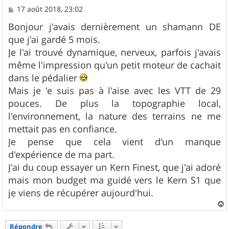
M
17 août 2018, 23:02
e
s
Bonjour j'avais dernièrement un shamann DE
s
que j'ai gardé 5 mois.
a
g
Je l'ai trouvé dynamique, nerveux, parfois j'avais
e
même l'impression qu'un petit moteur de cachait
dans le pédalier
Mais je 'e suis pas à l'aise avec les VTT de 29
pouces. De plus la topographie local,
l'environnement, la nature des terrains ne me
mettait pas en confiance.
Je pense que cela vient d'un manque
d'expérience de ma part.
J'ai du coup essayer un Kern Finest, que j'ai adoré
mais mon budget ma guidé vers le Kern S1 que
je viens de récupérer aujourd'hui.
a
u
Répondre
t