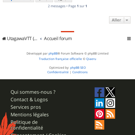
2 messages • Page
1
sur
1
Aller
UtagawaVTT (Randos VTT et VTTAE avec traces GPS)
Accueil forum
Développé par
phpBB
® Forum Software © phpBB Limited
Traduction française officielle
©
Qiaeru
Optimized by:
phpBB SEO
Confidentialité
|
Conditions
Qui sommes-nous ?
Contact & Logos
Services pros
Mentions légales
Politique de
confidentialité