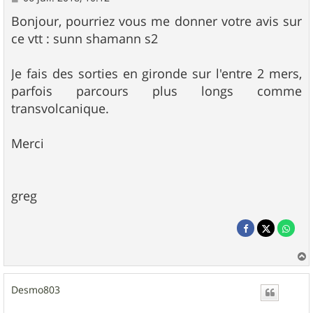
e
s
Bonjour, pourriez vous me donner votre avis sur
s
ce vtt : sunn shamann s2
a
g
e
Je fais des sorties en gironde sur l'entre 2 mers,
parfois parcours plus longs comme
transvolcanique.
Merci
greg
a
u
Desmo803
t