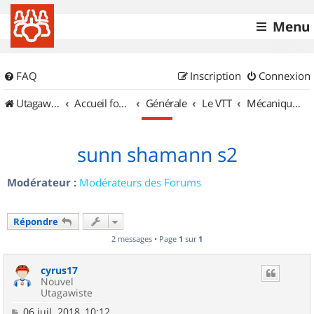
Menu
FAQ
Inscription
Connexion
UtagawaVTT (Randos VTT et VTTAE avec traces GPS)
Accueil forum
Générale
Le VTT
Mécanique et Entretiens
sunn shamann s2
Modérateur :
Modérateurs des Forums
Répondre
2 messages • Page
1
sur
1
cyrus17
Nouvel
Utagawiste
M
06 juil. 2018, 10:12