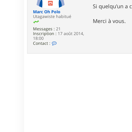
e
Si quelqu'un a c
Marc Oh Polo
Utagawiste habitué
Merci à vous.
Messages :
21
Inscription :
17 août 2014,
18:00
C
Contact :
o
n
t
a
c
t
e
r
M
a
r
c
O
h
P
o
l
o