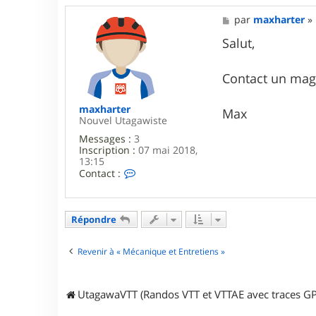
M
par
maxharter
»
e
s
Salut,
s
a
g
Contact un mag 
e
maxharter
Max
Nouvel Utagawiste
Messages :
3
Inscription :
07 mai 2018,
13:15
C
Contact :
o
n
t
a
Répondre
c
t
e
Revenir à « Mécanique et Entretiens »
r
m
a
UtagawaVTT (Randos VTT et VTTAE avec traces GP
x
h