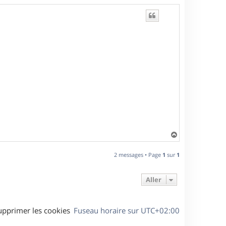
H
a
u
2 messages • Page
1
sur
1
t
Aller
upprimer les cookies
Fuseau horaire sur
UTC+02:00