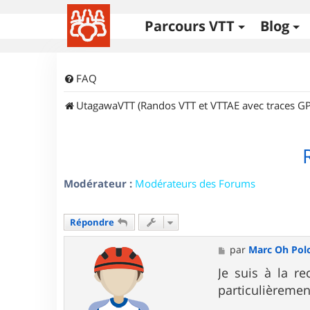
Parcours VTT
Blog
FAQ
UtagawaVTT (Randos VTT et VTTAE avec traces GP
Modérateur :
Modérateurs des Forums
Répondre
M
par
Marc Oh Pol
e
s
Je suis à la r
s
particulièremen
a
g