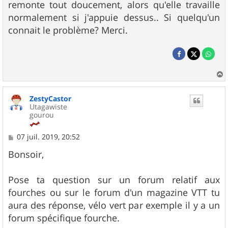
remonte tout doucement, alors qu'elle travaille
normalement si j'appuie dessus.. Si quelqu'un
connait le problème? Merci.
a
u
ZestyCastor
t
Utagawiste
gourou
M
07 juil. 2019, 20:52
e
s
Bonsoir,
s
a
g
Pose ta question sur un forum relatif aux
e
fourches ou sur le forum d'un magazine VTT tu
aura des réponse, vélo vert par exemple il y a un
forum spécifique fourche.