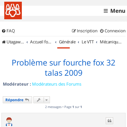
Menu
FAQ
Inscription
Connexion
UtagawaVTT (Randos VTT et VTTAE avec traces GPS)
Accueil forum
Générale
Le VTT
Mécanique et Entretiens
Problème sur fourche fox 32
talas 2009
Modérateur :
Modérateurs des Forums
Répondre
2 messages • Page
1
sur
1