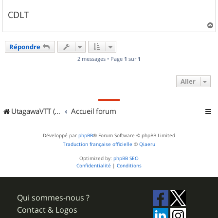
CDLT
a
u
Répondre
t
2 messages • Page
1
sur
1
Aller
UtagawaVTT (Randos VTT et VTTAE avec traces GPS)
Accueil forum
Développé par
phpBB
® Forum Software © phpBB Limited
Traduction française officielle
©
Qiaeru
Optimized by:
phpBB SEO
Confidentialité
|
Conditions
Qui sommes-nous ?
Contact & Logos