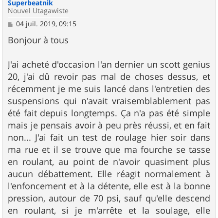
Superbeatnik
Nouvel Utagawiste
M
04 juil. 2019, 09:15
e
s
Bonjour à tous
s
a
g
J'ai acheté d'occasion l'an dernier un scott genius
e
20, j'ai dû revoir pas mal de choses dessus, et
récemment je me suis lancé dans l'entretien des
suspensions qui n'avait vraisemblablement pas
été fait depuis longtemps. Ça n'a pas été simple
mais je pensais avoir à peu près réussi, et en fait
non... J'ai fait un test de roulage hier soir dans
ma rue et il se trouve que ma fourche se tasse
en roulant, au point de n'avoir quasiment plus
aucun débattement. Elle réagit normalement à
l'enfoncement et à la détente, elle est à la bonne
pression, autour de 70 psi, sauf qu'elle descend
en roulant, si je m'arrête et la soulage, elle