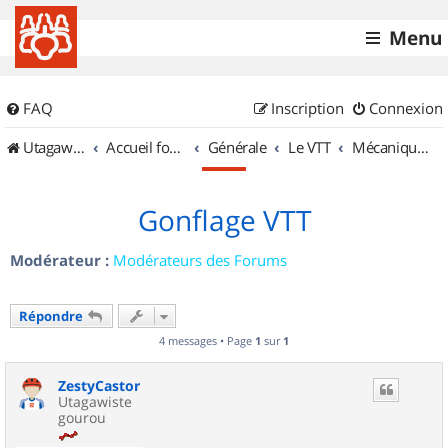
Menu
FAQ
Inscription
Connexion
UtagawaVTT (Randos VTT et VTTAE avec traces GPS)
Accueil forum
Générale
Le VTT
Mécanique et Entretiens
Gonflage VTT
Modérateur :
Modérateurs des Forums
Répondre
4 messages • Page
1
sur
1
ZestyCastor
Utagawiste
gourou