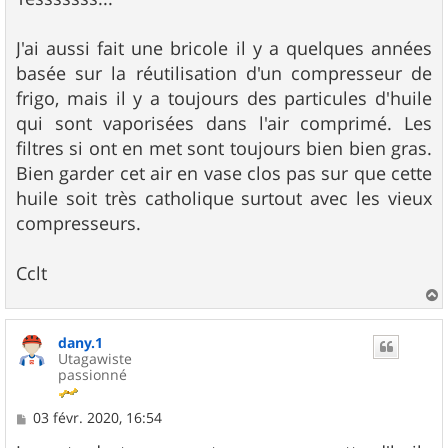
s
a
g
J'ai aussi fait une bricole il y a quelques années
e
basée sur la réutilisation d'un compresseur de
frigo, mais il y a toujours des particules d'huile
qui sont vaporisées dans l'air comprimé. Les
filtres si ont en met sont toujours bien bien gras.
Bien garder cet air en vase clos pas sur que cette
huile soit très catholique surtout avec les vieux
compresseurs.
Cclt
a
u
dany.1
t
Utagawiste
passionné
M
03 févr. 2020, 16:54
e