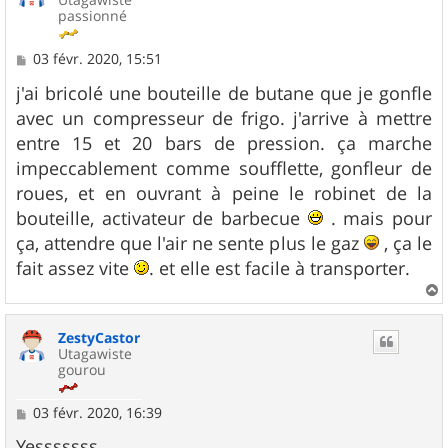
passionné
M
03 févr. 2020, 15:51
e
s
j'ai bricolé une bouteille de butane que je gonfle
s
avec un compresseur de frigo. j'arrive à mettre
a
g
entre 15 et 20 bars de pression. ça marche
e
impeccablement comme soufflette, gonfleur de
roues, et en ouvrant à peine le robinet de la
bouteille, activateur de barbecue
. mais pour
ça, attendre que l'air ne sente plus le gaz
, ça le
fait assez vite
. et elle est facile à transporter.
a
u
ZestyCastor
t
Utagawiste
gourou
M
03 févr. 2020, 16:39
e
s
Yesssssss...