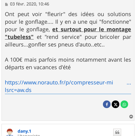
M
03 févr. 2020, 10:46
e
s
Ont peut voir "fleurir" des idées ou solutions
s
pour le gonflage.... Il y en a une qui "fonctionne"
a
g
pour le gonflage,
et surtout pour le montage
e
"tubeless"
et "rend service" pour bricoler par
ailleurs...gonfler ses pneus d'auto..etc..
A 100€ mais parfois moins notamment avant les
départs en vacances d'été
https://www.norauto.fr/p/compresseur-mi ...
lsrc=aw.ds
a
u
dany.1
t
Utagawiste