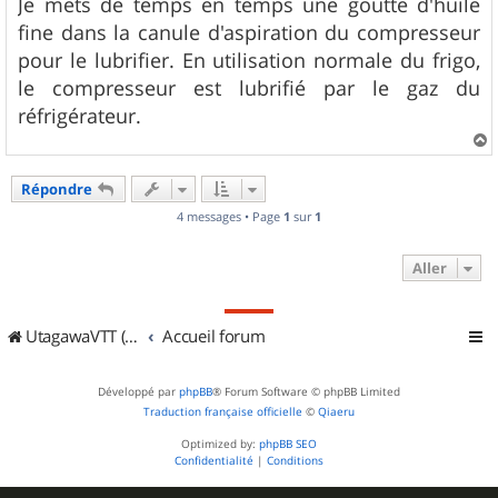
s
Je mets de temps en temps une goutte d'huile
s
fine dans la canule d'aspiration du compresseur
a
g
pour le lubrifier. En utilisation normale du frigo,
e
le compresseur est lubrifié par le gaz du
réfrigérateur.
a
u
Répondre
t
4 messages • Page
1
sur
1
Aller
UtagawaVTT (Randos VTT et VTTAE avec traces GPS)
Accueil forum
Développé par
phpBB
® Forum Software © phpBB Limited
Traduction française officielle
©
Qiaeru
Optimized by:
phpBB SEO
Confidentialité
|
Conditions