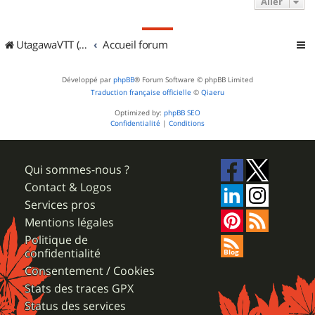
Aller
UtagawaVTT (Randos VTT et VTTAE avec traces GPS)
Accueil forum
Développé par
phpBB
® Forum Software © phpBB Limited
Traduction française officielle
©
Qiaeru
Optimized by:
phpBB SEO
Confidentialité
|
Conditions
Qui sommes-nous ?
Contact & Logos
Services pros
Mentions légales
Politique de
confidentialité
Consentement / Cookies
Stats des traces GPX
Status des services