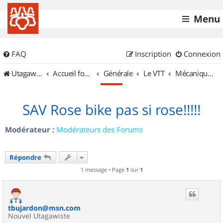
Menu
FAQ
Inscription
Connexion
UtagawaVTT (Randos VTT et VTTAE avec traces GPS)
Accueil forum
Générale
Le VTT
Mécanique et Entretiens
SAV Rose bike pas si rose!!!!!
Modérateur :
Modérateurs des Forums
Répondre
1 message • Page
1
sur
1
tbujardon@msn.com
Nouvel Utagawiste