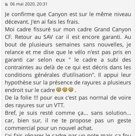
M
06 mai 2020, 20:31
e
s
Je confirme que Canyon est sur le même niveau
s
décevant. J'en ai fais les frais.
a
g
Moi cadre fissuré sur mon cadre Grand Canyon
e
CF. Retour au SAV car il est encore garanti. Au
bout de plusieurs semaines sans nouvelles, je
relance et me dise que le vélo n'est pas pris en
garanti car selon eux " le cadre a subi des
contraintes au delà de ce qui est décris dans les
conditions générales d'utilisation". Il appui leur
hypothèse sur la présence de rayures a plusieurs
endroit sur le cadre
.
De la folie !!! pour eux c'est pas normal de voire
des rayures sur un VTT.
Bref, je suis resté comme ça... sans solution...
car, bien sur, il ne te propose pas un geste
commercial pour un nouvel achat.
J'ai fais réparer le cadre par un pote mais ça fou